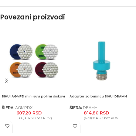
Povezani proizvodi
BIHUI AGMPD mini suvi polirni diskovi
Adapter za bušilicu BIHUI DBAMH
ŠIFRA:
AGMPDX
ŠIFRA:
DBAMH
607,20
RSD
814,80
RSD
(
506,00
RSD
bez PDV)
(
679,00
RSD
bez PDV)