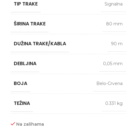
TIP TRAKE
Signalna
ŠIRINA TRAKE
80 mm
DUŽINA TRAKE/KABLA
90 m
DEBLJINA
0,05 mm
BOJA
Belo-Crvena
TEŽINA
0.331 kg
Na zalihama