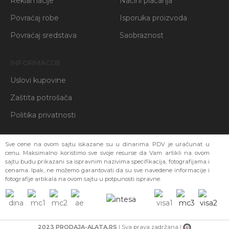
Reklamacije
Načini plaćanja
Povraćaj robe
Isporuka proizvoda
Povraćaj sredstava
Saobraznost
INFORMACIJE
Uslovi kupovine
Zaštita potrošača
Politika privatnosti
Sve cene na ovom sajtu iskazane su u dinarima. PDV je uračunat u
cenu. Maksimalno koristimo sve svoje resurse da Vam artikli na ovom
sajtu budu prikazani sa ispravnim nazivima specifikacija, fotografijama i
cenama. Ipak, ne možemo garantovati da su sve navedene informacije i
fotografije artikala na ovom sajtu u potpunosti ispravne.
2023 PRODAJA-ALATA.RS
| Sva prava zadržana |