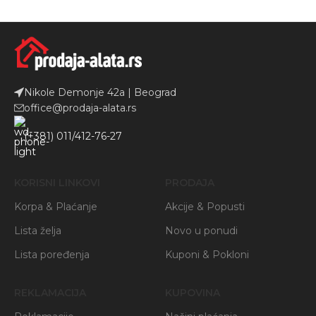
Nikole Demonje 42a | Beograd
office@prodaja-alata.rs
(+381) 011/412-76-27
KORISNI LINKOVI
PRODAJA
Korpa & Plaćanje
Akcije & Popusti
Lista želja
Novo u ponudi
Lista poređenja
Kuponi & Pokloni
REKLAMACIJA
KUPOVINA