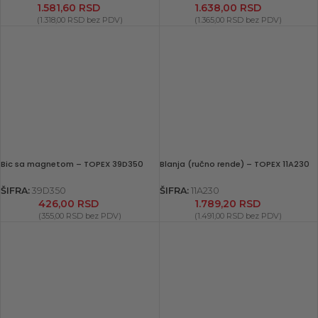
1.581,60
RSD
1.638,00
RSD
(
1.318,00
RSD
bez PDV)
(
1.365,00
RSD
bez PDV)
Bic sa magnetom – TOPEX 39D350
Blanja (ručno rende) – TOPEX 11A230
ŠIFRA:
39D350
ŠIFRA:
11A230
426,00
RSD
1.789,20
RSD
(
355,00
RSD
bez PDV)
(
1.491,00
RSD
bez PDV)