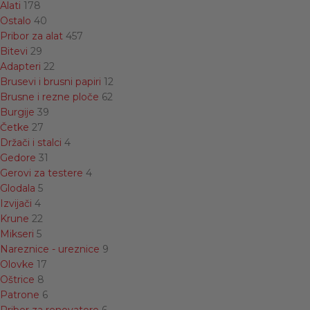
Alati
178
Ostalo
40
Pribor za alat
457
Bitevi
29
Adapteri
22
Brusevi i brusni papiri
12
Brusne i rezne ploče
62
Burgije
39
Četke
27
Držači i stalci
4
Gedore
31
Gerovi za testere
4
Glodala
5
Izvijači
4
Krune
22
Mikseri
5
Nareznice - ureznice
9
Olovke
17
Oštrice
8
Patrone
6
Pribor za renovatore
6