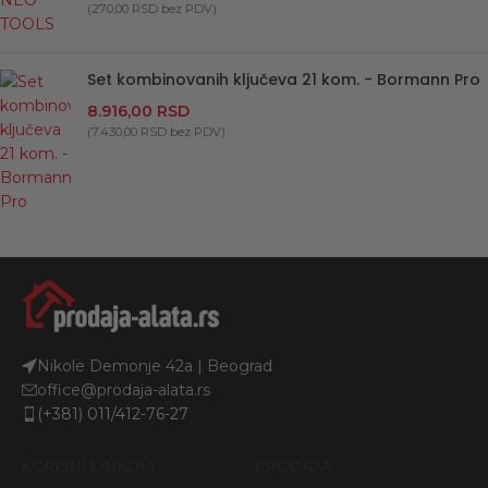
(
270,00
RSD
bez PDV)
Set kombinovanih ključeva 21 kom. - Bormann Pro
8.916,00
RSD
(
7.430,00
RSD
bez PDV)
Nikole Demonje 42a | Beograd
office@prodaja-alata.rs
(+381) 011/412-76-27
KORISNI LINKOVI
PRODAJA