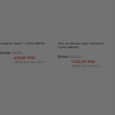
Adapter (set) – TOPEX 38D151
Alat za obradu rupe u keramici –
TOPEX 16B460
ŠIFRA:
38D151
ŠIFRA:
16B460
459,60
RSD
1.032,00
RSD
(
383,00
RSD
bez PDV)
(
860,00
RSD
bez PDV)