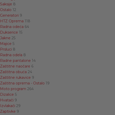
Saksije
8
Ostalo
12
Generatori
9
HTZ Oprema
118
Radna odeća
64
Dukserice
15
Jakne
25
Majice
5
Prsluci
8
Radna odela
8
Radne pantalone
14
Zaštitne naočare
6
Zaštitna obuća
24
Zaštitne rukavice
9
Zaštitna oprema - Ostalo
19
Moto program
264
Dizalice
5
Hvatači
9
Izvlakači
29
Zaptivke
9