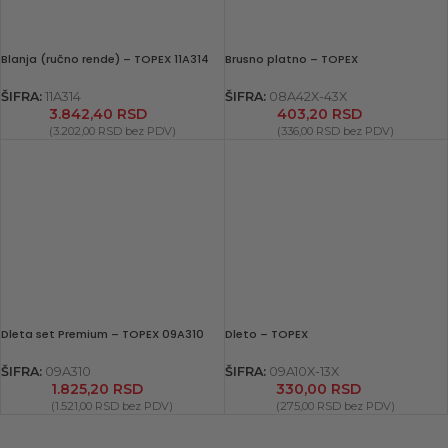
Blanja (ručno rende) – TOPEX 11A314
Brusno platno – TOPEX
ŠIFRA:
11A314
ŠIFRA:
08A42X-43X
3.842,40
RSD
403,20
RSD
(
3.202,00
RSD
bez PDV)
(
336,00
RSD
bez PDV)
Dleta set Premium – TOPEX 09A310
Dleto – TOPEX
ŠIFRA:
09A310
ŠIFRA:
09A10X-13X
1.825,20
RSD
330,00
RSD
(
1.521,00
RSD
bez PDV)
(
275,00
RSD
bez PDV)