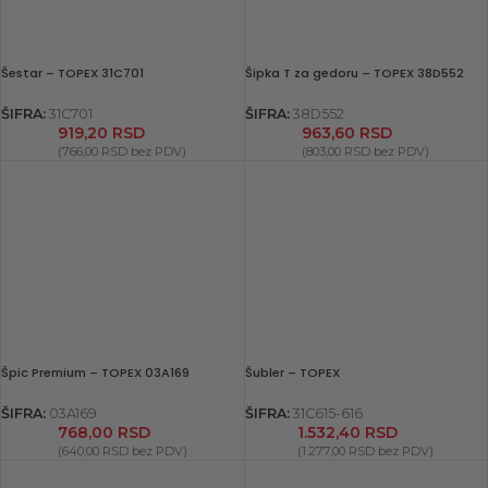
Šestar – TOPEX 31C701
Šipka T za gedoru – TOPEX 38D552
ŠIFRA:
31C701
ŠIFRA:
38D552
919,20
RSD
963,60
RSD
(
766,00
RSD
bez PDV)
(
803,00
RSD
bez PDV)
Špic Premium – TOPEX 03A169
Šubler – TOPEX
ŠIFRA:
03A169
ŠIFRA:
31C615-616
768,00
RSD
1.532,40
RSD
(
640,00
RSD
bez PDV)
(
1.277,00
RSD
bez PDV)