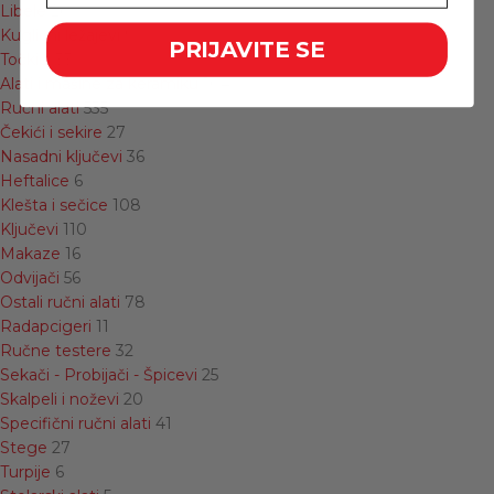
Libele
26
Kuglični ležajevi
9
PRIJAVITE SE
Točkići
33
Alati i mašine za keramiku
104
Ručni alati
535
Čekići i sekire
27
Nasadni ključevi
36
Heftalice
6
Klešta i sečice
108
Ključevi
110
Makaze
16
Odvijači
56
Ostali ručni alati
78
Radapcigeri
11
Ručne testere
32
Sekači - Probijači - Špicevi
25
Skalpeli i noževi
20
Specifični ručni alati
41
Stege
27
Turpije
6