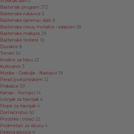
Stolarski alati
5
Baštenski program
272
Baštenske rukavice
3
Baštenska oprema i alati
8
Baštenska creva, motalice i adapteri
58
Baštenske makaze
29
Baštenske testere
19
Duvalice
8
Trimeri
34
Kosilice za travu
22
Kultivatori
3
Motike - Grabulje - Nastavci
19
Perači pod pritiskom
12
Prskalice
39
Kanapi - Konopci
14
Ivičnjak za travnjak
4
Stope za travnjak
4
Domaćinstvo
50
Prostirke i otirači
22
Podmetači za obuću
4
Deking pločice
4