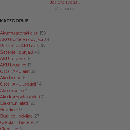
Još proizvoda...
Učitavanje...
KATEGORIJE
Akumulatorski alati
159
AKU bušilice i odvijači
38
Baštenski AKU alati
18
Baterije i punjači
40
AKU testere
16
AKU brusilice
13
Ostali AKU alat
33
Aku lampe
6
Ostali AKU uređaji
14
Aku cirkulari
4
Aku kompaktni alati
7
Električni alati
195
Brusilice
33
Bušilice i odvijači
27
Cirkulari i testere
24
Glodalice
6