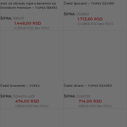
Alat za obradu rupe u keramici sa
Čekić špicasti – TOPEX 02A160
štitnikom Premium – TOPEX 16B451
ŠIFRA:
02A160
ŠIFRA:
16B451
1.713,60
RSD
1.446,00
RSD
(
1.428,00
RSD
bez PDV)
(
1.205,00
RSD
bez PDV)
Čekić bravarski – TOPEX
Čekić drveni – TOPEX 02A050
ŠIFRA:
02A40X-42X
ŠIFRA:
02A050
474,00
RSD
714,00
RSD
(
395,00
RSD
bez PDV)
(
595,00
RSD
bez PDV)