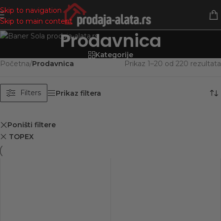
Skip to navigation
Skip to main content
Prodavnica
Kategorije
Početna
/
Prodavnica
Prikaz 1–20 od 220 rezultata
Filters
Prikaz filtera
Poništi filtere
TOPEX