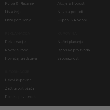
Korpa & Plaćanje
Akcije & Popusti
Lista želja
Novo u ponudi
Lista poređenja
Kuponi & Pokloni
REKLAMACIJA
KUPOVINA
Reklamacije
Načini plaćanja
Povraćaj robe
Isporuka proizvoda
Povraćaj sredstava
Saobraznost
INFORMACIJE
Uslovi kupovine
Zaštita potrošača
Politika privatnosti