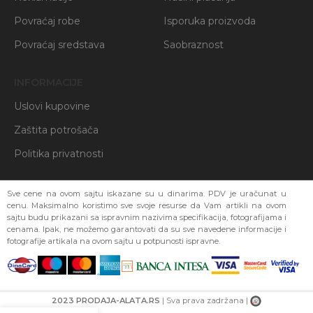
Povraćaj robe
Isporuka proizvoda
Povraćaj sredstava
Saobraznost
INFORMACIJE
Uslovi kupovine
Zaštita potrošača
Politika privatnosti
Sve cene na ovom sajtu iskazane su u dinarima. PDV je uračunat u
cenu. Maksimalno koristimo sve svoje resurse da Vam artikli na ovom
sajtu budu prikazani sa ispravnim nazivima specifikacija, fotografijama i
cenama. Ipak, ne možemo garantovati da su sve navedene informacije i
fotografije artikala na ovom sajtu u potpunosti ispravne.
2023 PRODAJA-ALATA.RS
| Sva prava zadržana |