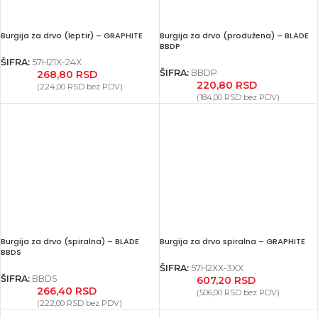
Burgija za drvo (leptir) – GRAPHITE
Burgija za drvo (produžena) – BLADE
BBDP
ŠIFRA:
57H21X-24X
ŠIFRA:
BBDP
268,80
RSD
220,80
RSD
(
224,00
RSD
bez PDV)
(
184,00
RSD
bez PDV)
Burgija za drvo (spiralna) – BLADE
Burgija za drvo spiralna – GRAPHITE
BBDS
ŠIFRA:
57H2XX-3XX
ŠIFRA:
BBDS
607,20
RSD
266,40
RSD
(
506,00
RSD
bez PDV)
(
222,00
RSD
bez PDV)