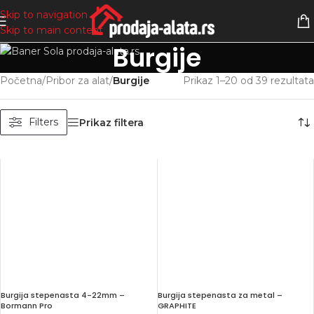
Skip to navigation
Skip to main content
Burgije
Početna
/
Pribor za alat
/
Burgije
Prikaz 1–20 od 39 rezultata
Filters
Prikaz filtera
Burgija stepenasta 4-22mm –
Burgija stepenasta za metal –
Bormann Pro
GRAPHITE