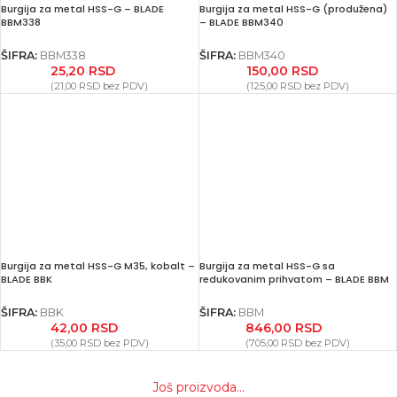
Burgija za metal HSS-G – BLADE
Burgija za metal HSS-G (produžena)
BBM338
– BLADE BBM340
ŠIFRA:
BBM338
ŠIFRA:
BBM340
25,20
RSD
150,00
RSD
(
21,00
RSD
bez PDV)
(
125,00
RSD
bez PDV)
Burgija za metal HSS-G M35, kobalt –
Burgija za metal HSS-G sa
BLADE BBK
redukovanim prihvatom – BLADE BBM
ŠIFRA:
BBK
ŠIFRA:
BBM
42,00
RSD
846,00
RSD
(
35,00
RSD
bez PDV)
(
705,00
RSD
bez PDV)
Još proizvoda...