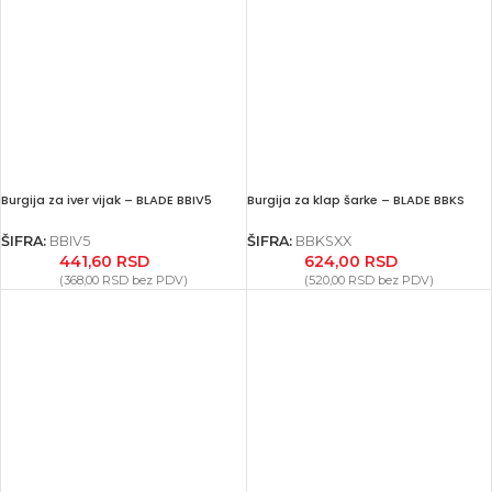
Burgija za iver vijak – BLADE BBIV5
Burgija za klap šarke – BLADE BBKS
ŠIFRA:
BBIV5
ŠIFRA:
BBKSXX
441,60
RSD
624,00
RSD
(
368,00
RSD
bez PDV)
(
520,00
RSD
bez PDV)