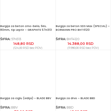
Burgija za beton crno-bela, 5Ks,
Burgija za beton SDS Max (SPECIAL) –
80mm, tip Leptir – GRAPHITE 57H313
BORMANN PRO BHT4120
ŠIFRA:
57H313
ŠIFRA:
BHT4120
148,80
RSD
14.388,00
RSD
(
124,00
RSD
bez PDV)
(
11.990,00
RSD
bez PDV)
Burgija za ciglu (vidija) – BLADE BBV
Burgija za drvo – BLADE BBD
ŠIFRA:
BBV
ŠIFRA:
BBD