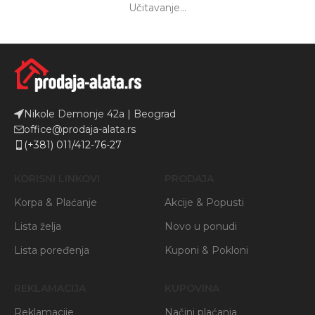
Učitavanje...
Nikole Demonje 42a | Beograd
office@prodaja-alata.rs
(+381) 011/412-76-27
KORISNI LINKOVI
PRODAJA
Korpa & Plaćanje
Akcije & Popusti
Lista želja
Novo u ponudi
Lista poređenja
Kuponi & Pokloni
REKLAMACIJA
KUPOVINA
Reklamacije
Načini plaćanja