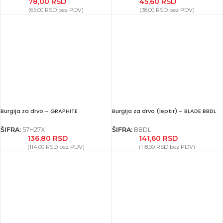
78,00
RSD
45,60
RSD
(
65,00
RSD
bez PDV)
(
38,00
RSD
bez PDV)
Burgija za drvo – GRAPHITE
Burgija za drvo (leptir) – BLADE BBDL
ŠIFRA:
57H27X
ŠIFRA:
BBDL
136,80
RSD
141,60
RSD
(
114,00
RSD
bez PDV)
(
118,00
RSD
bez PDV)