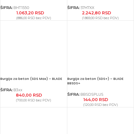
ŠIFRA:
BHT1550
ŠIFRA:
57H7XX
1.063,20
RSD
2.242,80
RSD
(
886,00
RSD
bez PDV)
(
1.869,00
RSD
bez PDV)
Burgija za beton (SDS Max) – BLADE
Burgija za beton (SDS+) – BLADE
BBSDS+
ŠIFRA:
B3xx
ŠIFRA:
BBSDSPLUS
840,00
RSD
144,00
RSD
(
700,00
RSD
bez PDV)
(
120,00
RSD
bez PDV)