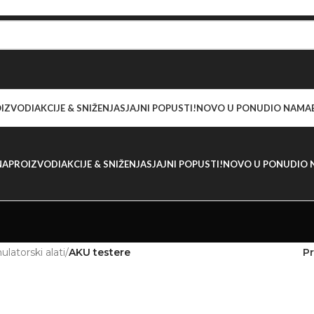
IZVODI
AKCIJE & SNIŽENJA
SJAJNI POPUSTI!
NOVO U PONUDI
O NAMA
NA
PROIZVODI
AKCIJE & SNIŽENJA
SJAJNI POPUSTI!
NOVO U PONUDI
O 
latorski alati
/
AKU testere
Pr