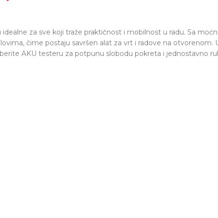
 idealne za sve koji traže praktičnost i mobilnost u radu. Sa m
ovima, čime postaju savršen alat za vrt i radove na otvorenom. Už
zaberite AKU testeru za potpunu slobodu pokreta i jednostavno ru