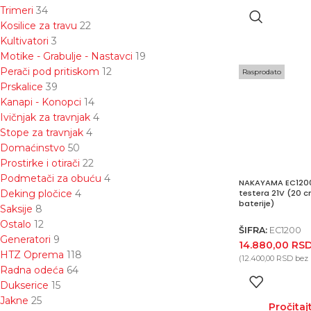
Trimeri
34
Kosilice za travu
22
Kultivatori
3
Motike - Grabulje - Nastavci
19
Perači pod pritiskom
12
Rasprodato
Prskalice
39
Kanapi - Konopci
14
Ivičnjak za travnjak
4
Stope za travnjak
4
Domaćinstvo
50
Prostirke i otirači
22
Podmetači za obuću
4
NAKAYAMA EC1200
Deking pločice
4
testera 21V (20 c
baterije)
Saksije
8
Ostalo
12
ŠIFRA:
EC1200
Generatori
9
14.880,00
RS
HTZ Oprema
118
(
12.400,00
RSD
bez
Radna odeća
64
Dukserice
15
Jakne
25
Pročitaj