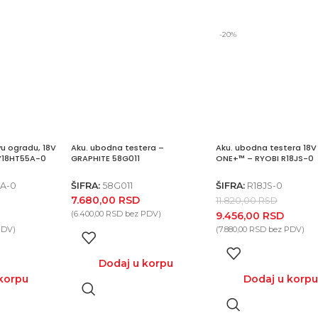
-20%
vu ogradu, 18V
Aku. ubodna testera –
Aku. ubodna testera 18V
Y18HT55A-0
GRAPHITE 58G011
ONE+™ – RYOBI R18JS-0
A-0
ŠIFRA:
58G011
ŠIFRA:
R18JS-0
7.680,00
RSD
11.820,00
RSD
(
6.400,00
RSD
bez PDV)
9.456,00
RSD
PDV)
(
7.880,00
RSD
bez PDV)
Dodaj u korpu
korpu
Dodaj u korp