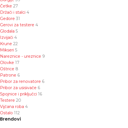
Četke
27
Držači i stalci
4
Gedore
31
Gerovi za testere
4
Glodala
5
Izvijači
4
Krune
22
Mikseri
5
Nareznice - ureznice
9
Olovke
17
Oštrice
8
Patrone
6
Pribor za renovatore
6
Pribor za usisivače
6
Spojnice i priključci
16
Testere
20
Vijčana roba
4
Ostalo
112
Brendovi