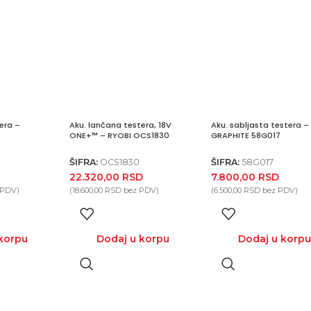
era –
Aku. lančana testera, 18V
Aku. sabljasta testera –
ONE+™ – RYOBI OCS1830
GRAPHITE 58G017
ŠIFRA:
OCS1830
ŠIFRA:
58G017
22.320,00
RSD
7.800,00
RSD
 PDV)
(
18.600,00
RSD
bez PDV)
(
6.500,00
RSD
bez PDV)
korpu
Dodaj u korpu
Dodaj u korp