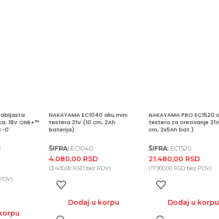
abljasta
NAKAYAMA EC1040 aku mini
NAKAYAMA PRO EC1520 
ca, 18V ONE+™
testera 21V (10 cm, 2Ah
testera za orezivanje 21
C-0
baterija)
cm, 2x5Ah bat.)
0
ŠIFRA:
EC1040
ŠIFRA:
EC1520
4.080,00
RSD
21.480,00
RSD
(
3.400,00
RSD
bez PDV)
(
17.900,00
RSD
bez PDV)
PDV)
Dodaj u korpu
Dodaj u korp
korpu