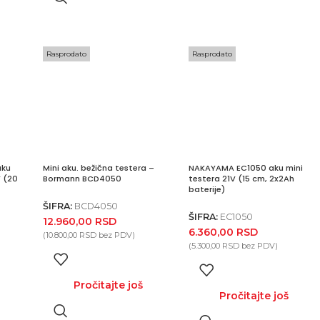
Rasprodato
Rasprodato
aku
Mini aku. bežična testera –
NAKAYAMA EC1050 aku mini
V (20
Bormann BCD4050
testera 21V (15 cm, 2x2Ah
baterije)
ŠIFRA:
BCD4050
ŠIFRA:
EC1050
12.960,00
RSD
6.360,00
RSD
(
10.800,00
RSD
bez PDV)
(
5.300,00
RSD
bez PDV)
Pročitajte još
u
Pročitajte još