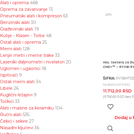
Alati i oprema
468
Oprema za zavarivanje
13
-20%
Pneumatski alati i kompresori
63
Benzinski alati
30
Građevinski alati
19
Kutije - Klaseri - Torbe
48
Ostali alati i oprema
25
Merni alati
128
Lenjiri metri i merne trake
33
Laserski daljinometri i nivelatori
20
Aku. testera za ži
ONE+™ – RYOBI R
Uglomeri i ugaonici
18
Ispitivači
9
ŠIFRA:
RY18HT55
Ostali merni alati
34
14.640,00
RSD
Libele
26
11.712,00
RSD
Kuglični ležajevi
9
(
9.760,00
RSD
bez 
Točkići
33
Alati i mašine za keramiku
104
Ručni alati
535
Dodaj u 
Čekići i sekire
27
Nasadni ključevi
36