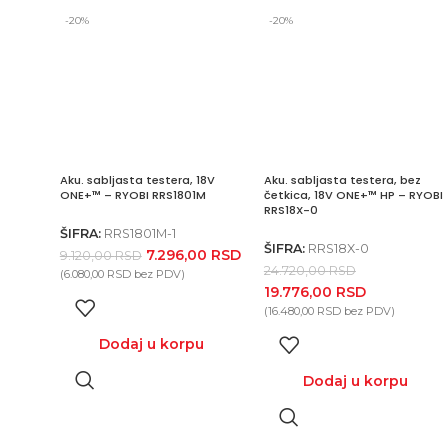
-20%
-20%
Aku. sabljasta testera, 18V
Aku. sabljasta testera, bez
ONE+™ – RYOBI RRS1801M
četkica, 18V ONE+™ HP – RYOBI
RRS18X-0
ŠIFRA:
RRS1801M-1
ŠIFRA:
RRS18X-0
7.296,00
RSD
9.120,00
RSD
24.720,00
RSD
(
6.080,00
RSD
bez PDV)
19.776,00
RSD
(
16.480,00
RSD
bez PDV)
u
Dodaj u korpu
Dodaj u korpu