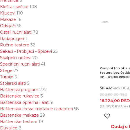
Heftalice
6
Klešta i sečice
108
Ključevi
110
Makaze
16
-20%
Odvijači
56
Ostali ručni alati
78
Radapcigeri
11
Ručne testere
32
Sekači - Probijači - Špicevi
25
Skalpeli i noževi
20
Specifični ručni alati
41
Kompaktna aku. s
Stege
27
testera bez četki
Turpije
6
HP – RYOBI RRS18
Stolarski alati
5
ŠIFRA:
RRS18C-
Baštenski program
272
20.280,00
RSD
Baštenske rukavice
3
16.224,00
RSD
Baštenska oprema i alati
8
(
13.520,00
RSD
bez 
Baštenska creva, motalice i adapteri
58
Baštenske makaze
29
Baštenske testere
19
Dodaj u 
Duvalice
8