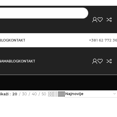
+381 62 772 3
BLOG
KONTAKT
NAMA
BLOG
KONTAKT
ikaži
20
30
40
50