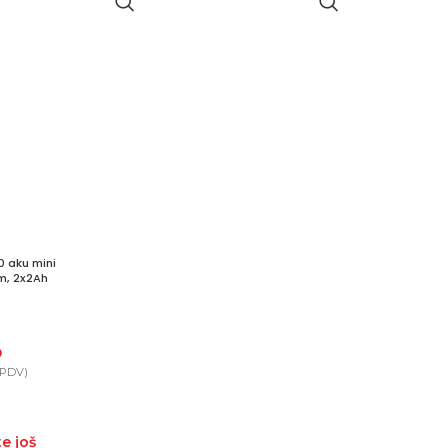
 aku mini
m, 2x2Ah
D
 PDV)
te još