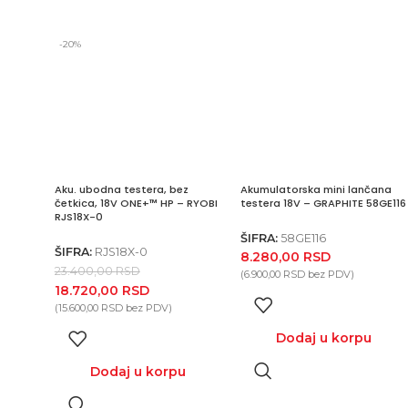
-20%
Aku. ubodna testera, bez
Akumulatorska mini lančana
četkica, 18V ONE+™ HP – RYOBI
testera 18V – GRAPHITE 58GE116
RJS18X-0
ŠIFRA:
58GE116
ŠIFRA:
RJS18X-0
8.280,00
RSD
23.400,00
RSD
(
6.900,00
RSD
bez PDV)
18.720,00
RSD
(
15.600,00
RSD
bez PDV)
Dodaj u korpu
u
Dodaj u korpu