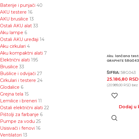
Baterije i punjači
40
AKU testere
16
AKU brusilice
13
Ostali AKU alat
33
Aku lampe
6
Ostali AKU uređaji
14
Aku cirkulari
4
Aku kompaktni alati
7
Aku. lančana test
Električni alati
195
GRAPHITE 58G043
Brusilice
33
ŠIFRA:
58G043
Bušilice i odvijači
27
25.186,80
RSD
Cirkulari i testere
24
(
20.989,00
RSD
bez
Glodalice
6
Grejna tela
15
Lemilice i breneri
11
Dodaj u 
Ostali električni alati
22
Pištolji za farbanje
6
Pumpe za vodu
25
Usisivači i fenovi
16
Ventilatori
13