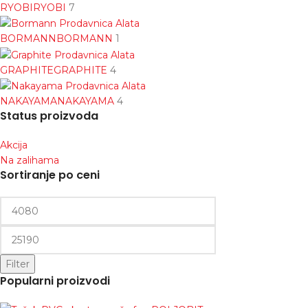
RYOBI
RYOBI
7
BORMANN
BORMANN
1
GRAPHITE
GRAPHITE
4
NAKAYAMA
NAKAYAMA
4
Status proizvoda
Akcija
Na zalihama
Sortiranje po ceni
Filter
Popularni proizvodi