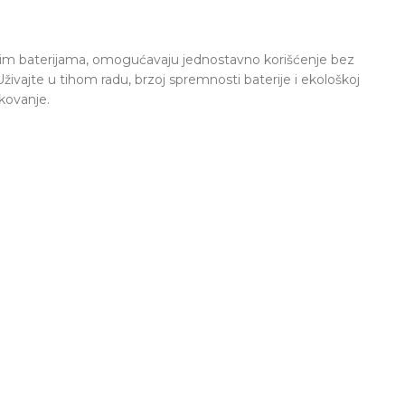
oćnim baterijama, omogućavaju jednostavno korišćenje bez
ivajte u tihom radu, brzoj spremnosti baterije i ekološkoj
kovanje.