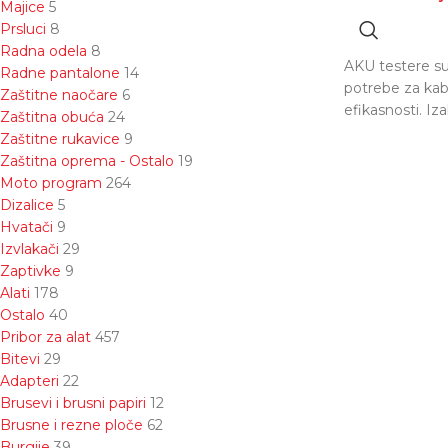
Majice
5
Prsluci
8
Radna odela
8
AKU testere su
Radne pantalone
14
potrebe za kabl
Zaštitne naočare
6
efikasnosti. I
Zaštitna obuća
24
Zaštitne rukavice
9
Zaštitna oprema - Ostalo
19
Moto program
264
Dizalice
5
Hvatači
9
Izvlakači
29
Zaptivke
9
Alati
178
Ostalo
40
Pribor za alat
457
Bitevi
29
Adapteri
22
Brusevi i brusni papiri
12
Brusne i rezne ploče
62
Burgije
39