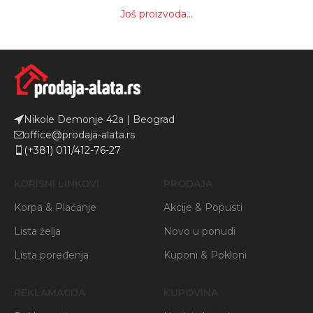
Još proizvoda...
Nikole Demonje 42a | Beograd
office@prodaja-alata.rs
(+381) 011/412-76-27
KORISNI LINKOVI
PRODAJA
Korpa & Plaćanje
Akcije & Popusti
Lista želja
Novo u ponudi
Lista poređenja
Kuponi & Pokloni
REKLAMACIJA
KUPOVINA