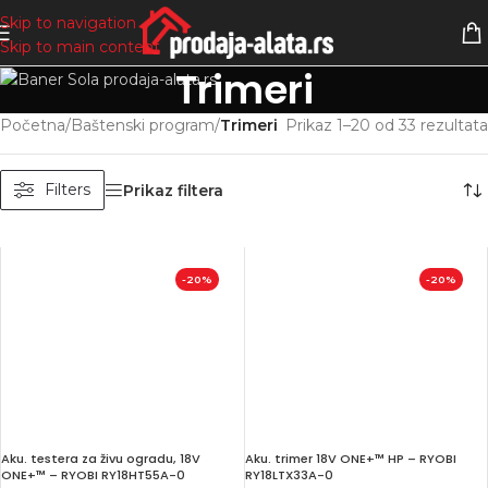
Skip to navigation
Skip to main content
Trimeri
Početna
/
Baštenski program
/
Trimeri
Prikaz 1–20 od 33 rezultata
Filters
Prikaz filtera
-20%
-20%
Aku. testera za živu ogradu, 18V
Aku. trimer 18V ONE+™ HP – RYOBI
ONE+™ – RYOBI RY18HT55A-0
RY18LTX33A-0