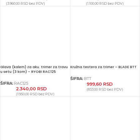
(
3.960,00
RSD
bez PDV)
(
1.100,00
RSD
bez PDV)
Glava (kalem) za aku. trimer za travu
Kružna testera za trimer – BLADE BTT
u setu (3 kom) – RYOBI RAC125
ŠIFRA:
BTT
ŠIFRA:
RAC125
999,60
RSD
2.340,00
RSD
(
833,00
RSD
bez PDV)
(
1.950,00
RSD
bez PDV)