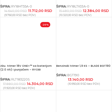
ŠIFRA:
RY18HT55A-0
ŠIFRA:
RY18LTX33A-0
11.712,00
RSD
12.384,00
RSD
14.640,00
RSD
15.480,00
RSD
(
9.760,00
RSD
bez PDV)
(
10.320,00
RSD
bez PDV)
-20%
Aku. trimer 18V ONE+™ sa baterijom
Benzinski trimer 1,9 KS – BLADE BGT190
(2.0 Ah) i punjačem – RYOBI
RLT183220S
ŠIFRA:
BGT190
13.140,00
RSD
ŠIFRA:
RLT183220S
14.304,00
RSD
17.880,00
RSD
(
10.950,00
RSD
bez PDV)
(
11.920,00
RSD
bez PDV)