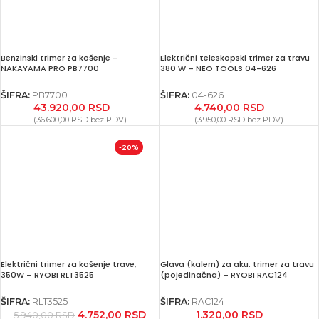
Benzinski trimer za košenje –
Električni teleskopski trimer za travu
NAKAYAMA PRO PB7700
380 W – NEO TOOLS 04-626
ŠIFRA:
PB7700
ŠIFRA:
04-626
43.920,00
RSD
4.740,00
RSD
(
36.600,00
RSD
bez PDV)
(
3.950,00
RSD
bez PDV)
-20%
Električni trimer za košenje trave,
Glava (kalem) za aku. trimer za travu
350W – RYOBI RLT3525
(pojedinačna) – RYOBI RAC124
ŠIFRA:
RLT3525
ŠIFRA:
RAC124
4.752,00
RSD
1.320,00
RSD
5.940,00
RSD