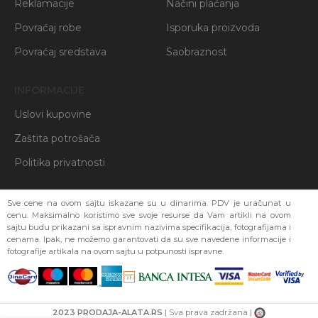
Reklamacije
Načini plaćanja
Povraćaj robe
Isporuka proizvoda
Povraćaj sredstava
Saobraznost
INFORMACIJE
Uslovi kupovine
Zaštita potrošača
Politika privatnosti
Sve cene na ovom sajtu iskazane su u dinarima. PDV je uračunat u
cenu. Maksimalno koristimo sve svoje resurse da Vam artikli na ovom
sajtu budu prikazani sa ispravnim nazivima specifikacija, fotografijama i
cenama. Ipak, ne možemo garantovati da su sve navedene informacije i
fotografije artikala na ovom sajtu u potpunosti ispravne.
2023 PRODAJA-ALATA.RS
| Sva prava zadržana |