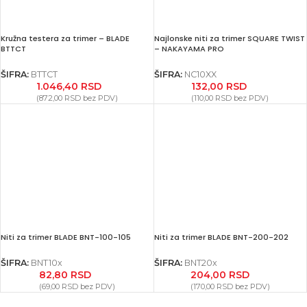
Kružna testera za trimer – BLADE
Najlonske niti za trimer SQUARE TWIST
BTTCT
– NAKAYAMA PRO
ŠIFRA:
BTTCT
ŠIFRA:
NC10XX
1.046,40
RSD
132,00
RSD
(
872,00
RSD
bez PDV)
(
110,00
RSD
bez PDV)
Niti za trimer BLADE BNT-100-105
Niti za trimer BLADE BNT-200-202
ŠIFRA:
BNT10x
ŠIFRA:
BNT20x
82,80
RSD
204,00
RSD
(
69,00
RSD
bez PDV)
(
170,00
RSD
bez PDV)