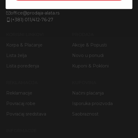
Nikole Demonje 42a | Beograd
office@prodaja-alata.rs
(+381) 011/412-76-27
KORISNI LINKOVI
PRODAJA
Korpa & Plaćanje
Akcije & Popusti
Lista želja
Novo u ponudi
Lista poređenja
Kuponi & Pokloni
REKLAMACIJA
KUPOVINA
Reklamacije
Načini plaćanja
Povraćaj robe
Isporuka proizvoda
Povraćaj sredstava
Saobraznost
INFORMACIJE