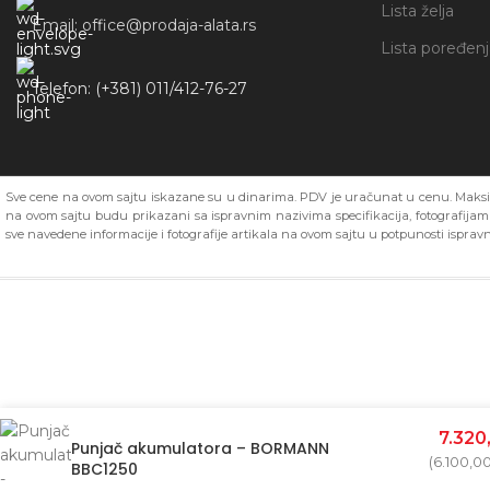
Lista želja
Email: office@prodaja-alata.rs
Lista poređen
Telefon: (+381) 011/412-76-27
Sve cene na ovom sajtu iskazane su u dinarima. PDV je uračunat u cenu. Maksim
na ovom sajtu budu prikazani sa ispravnim nazivima specifikacija, fotografija
sve navedene informacije i fotografije artikala na ovom sajtu u potpunosti ispravn
7.320
Punjač akumulatora – BORMANN
(
6.100,0
BBC1250