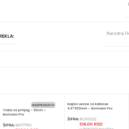
Narodna Re
REKLA:
Najlon vezice za kablove
RASPRODATO
4.6*300mm – Bormann Pro
Traka za prtljag – 92cm –
Bormann Pro
ŠIFRA:
BCR5022
516,00
RSD
ŠIFRA:
BHT7790