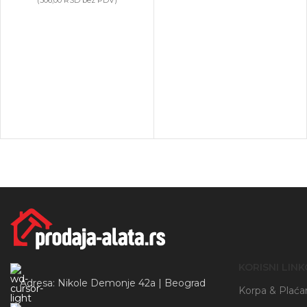
Instagram
(
506,00
RSD
bez PDV)
YouTube
KORISNI LINK
Adresa: Nikole Demonje 42a | Beograd
Korpa & Plaća