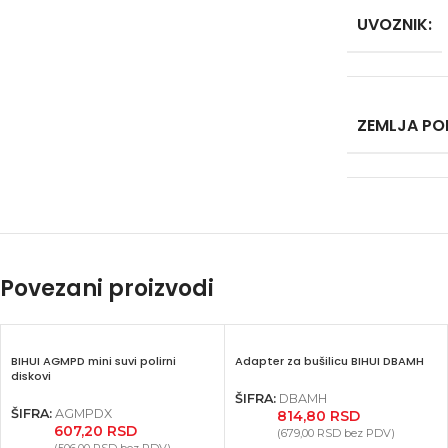
UVOZNIK:
ZEMLJA PO
Povezani proizvodi
BIHUI AGMPD mini suvi polirni
Adapter za bušilicu BIHUI DBAMH
diskovi
ŠIFRA:
DBAMH
Facebook
ŠIFRA:
AGMPDX
814,80
RSD
607,20
RSD
(
679,00
RSD
bez PDV)