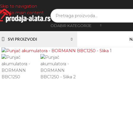
Skip to navigation
Skip to main content
ODABIR KATEGORIJE
SVI PROIZVODI
N
Zumiranje