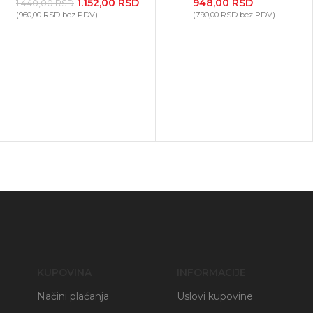
1.152,00
RSD
948,00
RSD
1.440,00
RSD
(
960,00
RSD
bez PDV)
(
790,00
RSD
bez PDV)
KUPOVINA
INFORMACIJE
Načini plaćanja
Uslovi kupovine