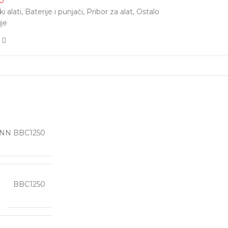
0
i alati
,
Baterije i punjači
,
Pribor za alat
,
Ostalo
ije
ANN BBC1250
BBC1250