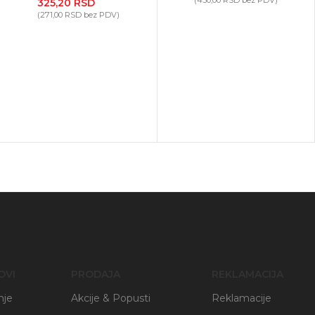
(
430,00
RSD
bez PDV)
325,20
RSD
(
271,00
RSD
bez PDV)
OVI
PRODAJA
REKLAMACIJA
nje
Akcije & Popusti
Reklamacije