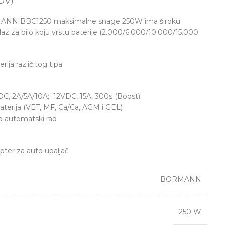
DV)
RMANN BBC1250 maksimalne snage 250W ima široku
az za bilo koju vrstu baterije (2.000/6.000/10.000/15.000
rija različitog tipa:
VDC, 2A/5A/10A; 12VDC, 15A, 300s (Boost)
baterija (VET, MF, Ca/Ca, AGM i GEL)
no automatski rad
apter za auto upaljač
BORMANN
250 W