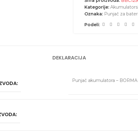
Šifra proizvoda:
BBC125
Kategorije:
Akumulatorsk
Oznaka:
Punjač za bater
Podeli:
DEKLARACIJA
Punjač akumulatora – BORM
IZVODA:
IZVODA: