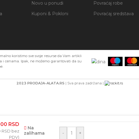
Novo u ponudi
Povraćaj robe
ja
Kuponi & Pokloni
Povraćaj sredstava
alno koristimo sve svoje resurse da Vam artikli
ma i cenama. Ipak, ne možemo garantovati da su
e.
2023 PRODAJA-ALATA.RS
| Sva prava zadržana |
BAR-KOD
,00
RSD
Na
0
RSD
bez
zalihama
-
+
PDV)