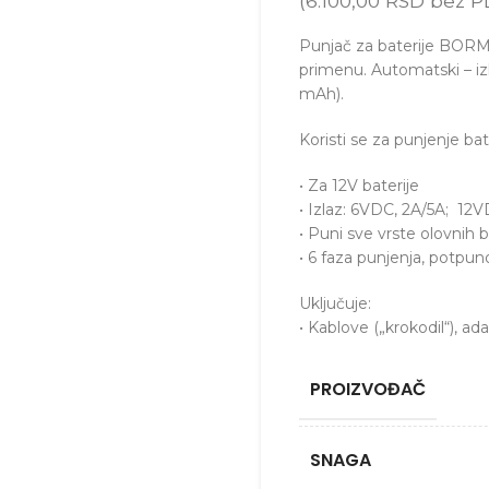
(
6.100,00
RSD
bez P
Punjač za baterije BO
primenu. Automatski – izl
mAh).
Koristi se za punjenje bate
• Za 12V baterije
• Izlaz: 6VDC, 2A/5A; 12
• Puni sve vrste olovnih 
• 6 faza punjenja, potpu
Uključuje:
• Kablove („krokodil“), ad
PROIZVOĐAČ
SNAGA