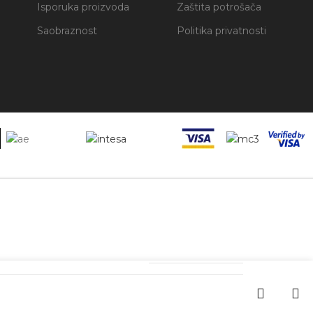
Isporuka proizvoda
Zaštita potrošača
Saobraznost
Politika privatnosti
5205909022503