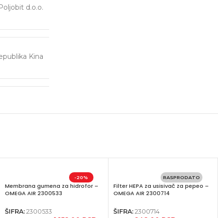
Poljobit d.o.o.
publika Kina
-20%
RASPRODATO
Membrana gumena za hidrofor –
Filter HEPA za usisivač za pepeo –
OMEGA AIR 2300533
OMEGA AIR 2300714
ŠIFRA:
2300533
ŠIFRA:
2300714