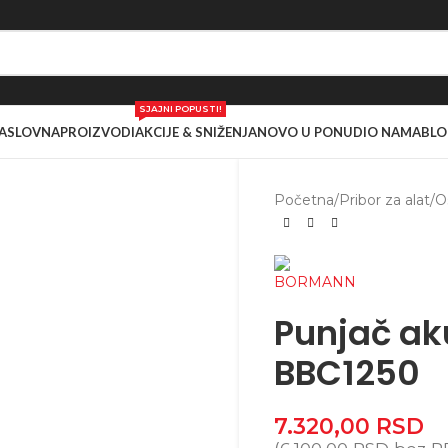
SJAJNI POPUSTI!
ASLOVNA
PROIZVODI
AKCIJE & SNIŽENJA
NOVO U PONUDI
O NAMA
BLO
Početna
/
Pribor za alat
/
O
Punjač a
BBC1250
7.320,00
RSD