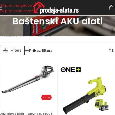
Skip to navigation
Skip to main content
Baštenski AKU alati
Početna
/
Akumulatorski alati
/
Baštenski AKU alati
Prikazano je svih 14 rezultata
Filters
Prikaz filtera
-20%
Aku. duvač lišća – GRAPHITE 58G031