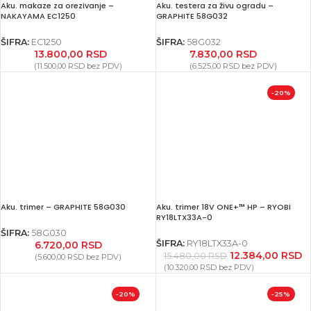
Aku. makaze za orezivanje –
Aku. testera za živu ogradu –
NAKAYAMA EC1250
GRAPHITE 58G032
ŠIFRA:
EC1250
ŠIFRA:
58G032
13.800,00
RSD
7.830,00
RSD
(
11.500,00
RSD
bez PDV)
(
6.525,00
RSD
bez PDV)
-20%
Aku. trimer – GRAPHITE 58G030
Aku. trimer 18V ONE+™ HP – RYOBI
RY18LTX33A-0
ŠIFRA:
58G030
ŠIFRA:
RY18LTX33A-0
6.720,00
RSD
12.384,00
RSD
15.480,00
RSD
(
5.600,00
RSD
bez PDV)
(
10.320,00
RSD
bez PDV)
-20%
-25%