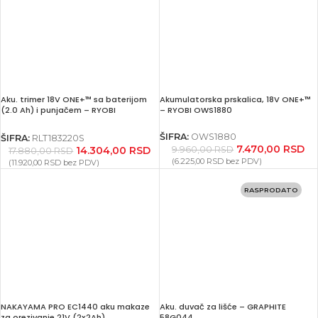
Aku. trimer 18V ONE+™ sa baterijom
Akumulatorska prskalica, 18V ONE+™
(2.0 Ah) i punjačem – RYOBI
– RYOBI OWS1880
RLT183220S
ŠIFRA:
OWS1880
ŠIFRA:
RLT183220S
7.470,00
RSD
14.304,00
RSD
9.960,00
RSD
17.880,00
RSD
(
6.225,00
RSD
bez PDV)
(
11.920,00
RSD
bez PDV)
RASPRODATO
NAKAYAMA PRO EC1440 aku makaze
Aku. duvač za lišće – GRAPHITE
za orezivanje 21V (2x2Ah)
58G044