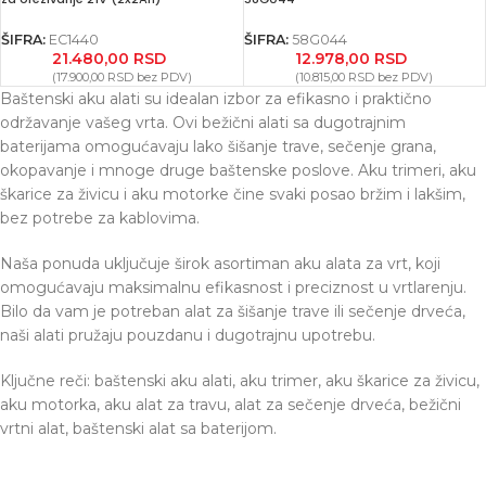
ŠIFRA:
EC1440
ŠIFRA:
58G044
21.480,00
RSD
12.978,00
RSD
(
17.900,00
RSD
bez PDV)
(
10.815,00
RSD
bez PDV)
Baštenski aku alati su idealan izbor za efikasno i praktično
održavanje vašeg vrta. Ovi bežični alati sa dugotrajnim
baterijama omogućavaju lako šišanje trave, sečenje grana,
okopavanje i mnoge druge baštenske poslove. Aku trimeri, aku
škarice za živicu i aku motorke čine svaki posao bržim i lakšim,
bez potrebe za kablovima.
Naša ponuda uključuje širok asortiman aku alata za vrt, koji
omogućavaju maksimalnu efikasnost i preciznost u vrtlarenju.
Bilo da vam je potreban alat za šišanje trave ili sečenje drveća,
naši alati pružaju pouzdanu i dugotrajnu upotrebu.
Ključne reči: baštenski aku alati, aku trimer, aku škarice za živicu,
aku motorka, aku alat za travu, alat za sečenje drveća, bežični
vrtni alat, baštenski alat sa baterijom.