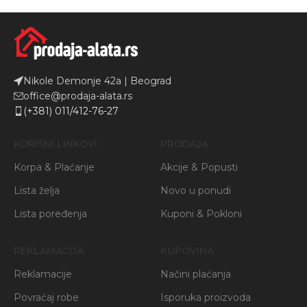
Nikole Demonje 42a | Beograd
office@prodaja-alata.rs
(+381) 011/412-76-27
KORISNI LINKOVI
PRODAJA
Korpa & Plaćanje
Akcije & Popusti
Lista želja
Novo u ponudi
Lista poređenja
Kuponi & Pokloni
REKLAMACIJA
KUPOVINA
Reklamacije
Načini plaćanja
Povraćaj robe
Isporuka proizvoda