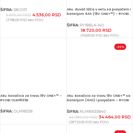
Aku. duvač lišća u setu sa punjačem i
ŠIFRA:
58G031
baterijom 4Ah (18V ONE+™) – RYOBI
4.536,00
RSD
5.670,00
RSD
RY18BLA-140
(
3.780,00
RSD
bez PDV)
ŠIFRA:
RY18BLA-140
18.720,00
RSD
(
15.600,00
RSD
bez PDV)
-20%
Aku. kosačica za travu 18V ONE+™ –
Aku. kosačica za travu 18V ONE+™ sa
RYOBI OLM1833B
baterijom (4Ah) i punjačem – RYOBI
RLM18X33B40
ŠIFRA:
OLM1833B
ŠIFRA:
RLM18X33B40
34.464,00
RSD
43.080,00
RSD
(
28.720,00
RSD
bez PDV)