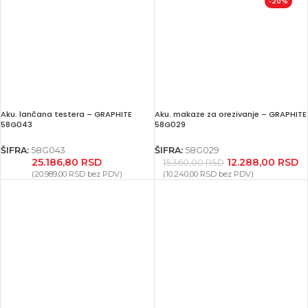
-20%
Aku. lančana testera – GRAPHITE
Aku. makaze za orezivanje – GRAPHITE
58G043
58G029
ŠIFRA:
58G043
ŠIFRA:
58G029
25.186,80
RSD
12.288,00
RSD
15.360,00
RSD
(
20.989,00
RSD
bez PDV)
(
10.240,00
RSD
bez PDV)