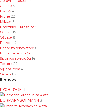
Gerovi za testere
4
Glodala
5
Izvijači
4
Krune
22
Mikseri
5
Nareznice - ureznice
9
Olovke
17
Oštrice
8
Patrone
6
Pribor za renovatore
6
Pribor za usisivače
6
Spojnice i priključci
16
Testere
20
Vijčana roba
4
Ostalo
112
Brendovi
RYOBI
RYOBI
1
BORMANN
BORMANN
3