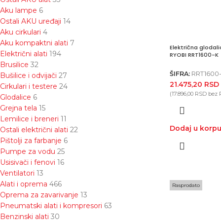
Aku lampe
6
Ostali AKU uređaji
14
Aku cirkulari
4
Aku kompaktni alati
7
Električna glodal
Električni alati
194
RYOBI RRT1600-K
Brusilice
32
ŠIFRA:
RRT1600
Bušilice i odvijači
27
21.475,20
RSD
Cirkulari i testere
24
(
17.896,00
RSD
bez 
Glodalice
6
Grejna tela
15
Lemilice i breneri
11
Dodaj u korp
Ostali električni alati
22
Pištolji za farbanje
6
Pumpe za vodu
25
Usisivači i fenovi
16
Ventilatori
13
Alati i oprema
466
Rasprodato
Oprema za zavarivanje
13
Pneumatski alati i kompresori
63
Benzinski alati
30