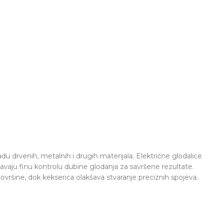
u drvenih, metalnih i drugih materijala. Električne glodalice
ćavaju finu kontrolu dubine glodanja za savršene rezultate.
površine, dok kekserica olakšava stvaranje preciznih spojeva.