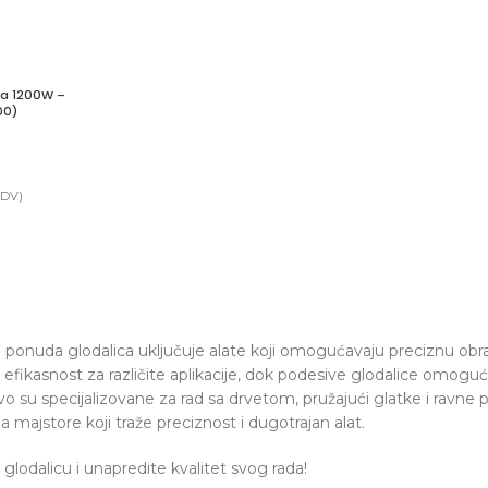
ca 1200W –
00)
PDV)
 ponuda glodalica uključuje alate koji omogućavaju preciznu obrad
 efikasnost za različite aplikacije, dok podesive glodalice omogu
vo su specijalizovane za rad sa drvetom, pružajući glatke i ravne 
a majstore koji traže preciznost i dugotrajan alat.
 glodalicu i unapredite kvalitet svog rada!