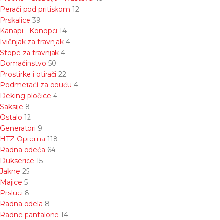
Perači pod pritiskom
12
Prskalice
39
Kanapi - Konopci
14
Ivičnjak za travnjak
4
Stope za travnjak
4
Domaćinstvo
50
Prostirke i otirači
22
Podmetači za obuću
4
Deking pločice
4
Saksije
8
Ostalo
12
Generatori
9
HTZ Oprema
118
Radna odeća
64
Dukserice
15
Jakne
25
Majice
5
Prsluci
8
Radna odela
8
Radne pantalone
14