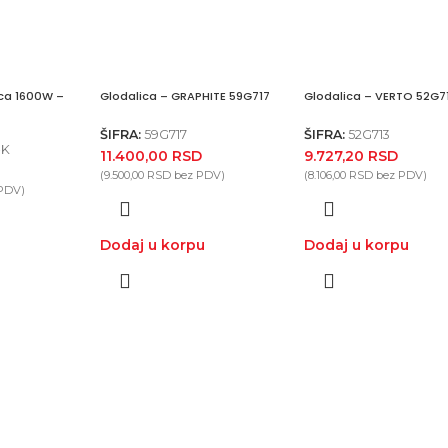
ica 1600W –
Glodalica – GRAPHITE 59G717
Glodalica – VERTO 52G7
ŠIFRA:
59G717
ŠIFRA:
52G713
-K
11.400,00
RSD
9.727,20
RSD
(
9.500,00
RSD
bez PDV)
(
8.106,00
RSD
bez PDV)
PDV)
Dodaj u korpu
Dodaj u korpu
u