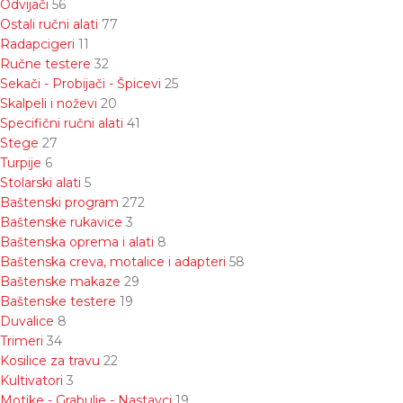
Odvijači
56
Ostali ručni alati
77
Radapcigeri
11
Ručne testere
32
Sekači - Probijači - Špicevi
25
Skalpeli i noževi
20
Specifični ručni alati
41
Stege
27
Turpije
6
Stolarski alati
5
Baštenski program
272
Baštenske rukavice
3
Baštenska oprema i alati
8
Baštenska creva, motalice i adapteri
58
Baštenske makaze
29
Baštenske testere
19
Duvalice
8
Trimeri
34
Kosilice za travu
22
Kultivatori
3
Motike - Grabulje - Nastavci
19