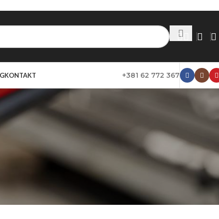
+381 62 772 367
G
KONTAKT
Prikaži
20
30
40
50
Rasprodato
Rasprodato