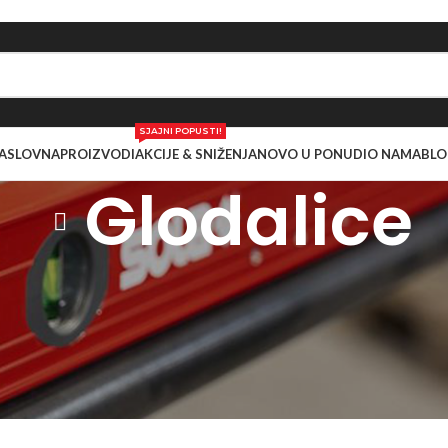
SJAJNI POPUSTI!
ASLOVNA
PROIZVODI
AKCIJE & SNIŽENJA
NOVO U PONUDI
O NAMA
BLO
Glodalice
ični alati
/
Glodalice