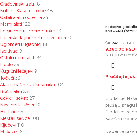
Građevinski alati
18
Kutije - Klaseri - Torbe
48
Ostali alati i oprema
24
Merni alati
128
Podesiva glodali
Lenjiri metri i merne trake
33
BORMANN (BRT13
Laserski daljinometri i nivelatori
20
ŠIFRA:
BRT1300
Uglomeri i ugaonici
18
9.360,00
RSD
Ispitivači
9
(
7.800,00
RSD
bez 
Ostali merni alati
34
Libele
26
Kuglični ležajevi
9
Pročitajte još
Točkići
33
Alati i mašine za keramiku
104
Ručni alati
534
Čekići i sekire
27
Glodalice! Naša
Nasadni ključevi
36
pružaju snagu i
Heftalice
6
Glodalice za dr
Klešta i sečice
108
Savršen izbor z
Ključevi
110
Izaberite pravu
Makaze
16