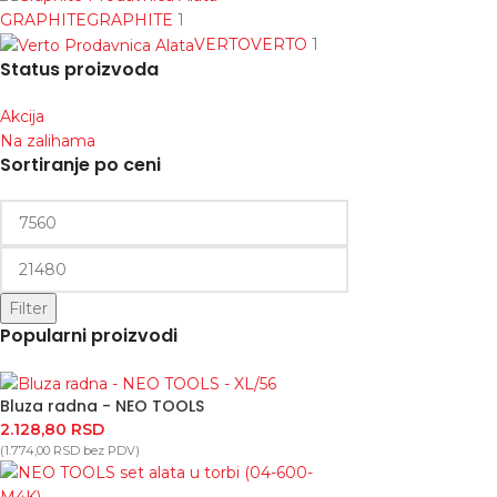
GRAPHITE
GRAPHITE
1
VERTO
VERTO
1
Status proizvoda
Akcija
Na zalihama
Sortiranje po ceni
Filter
Popularni proizvodi
Bluza radna - NEO TOOLS
2.128,80
RSD
(
1.774,00
RSD
bez PDV)