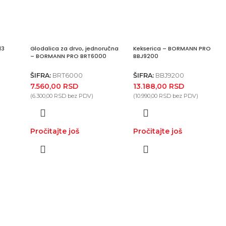
13
Glodalica za drvo, jednoručna
Kekserica – BORMANN PRO
– BORMANN PRO BRT6000
BBJ9200
ŠIFRA:
BRT6000
ŠIFRA:
BBJ9200
7.560,00
RSD
13.188,00
RSD
(
6.300,00
RSD
bez PDV)
(
10.990,00
RSD
bez PDV)
Pročitajte još
Pročitajte još