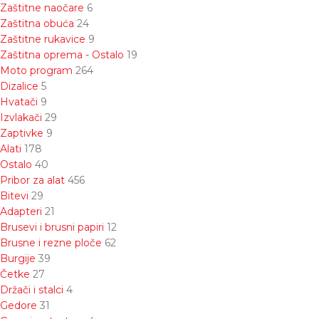
Zaštitne naočare
6
Zaštitna obuća
24
Zaštitne rukavice
9
Zaštitna oprema - Ostalo
19
Moto program
264
Dizalice
5
Hvatači
9
Izvlakači
29
Zaptivke
9
Alati
178
Ostalo
40
Pribor za alat
456
Bitevi
29
Adapteri
21
Brusevi i brusni papiri
12
Brusne i rezne ploče
62
Burgije
39
Četke
27
Držači i stalci
4
Gedore
31