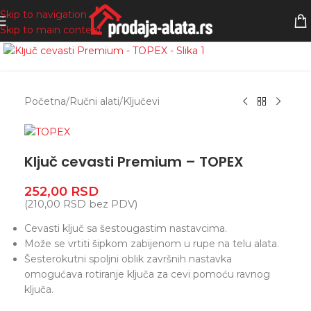
Skip to navigation
Skip to main content
Zumiranje
Početna
/
Ručni alati
/
Ključevi
Ključ cevasti Premium – TOPEX
252,00
RSD
(
210,00
RSD
bez PDV)
Cevasti ključ sa šestougastim nastavcima.
Može se vrtiti šipkom zabijenom u rupe na telu alata.
Šesterokutni spoljni oblik završnih nastavka
omogućava rotiranje ključa za cevi pomoću ravnog
ključa.