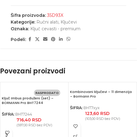
Šifra proizvoda:
35D93X
Kategorije:
Ručni alati
,
Ključevi
Oznaka:
Ključ cevasti - premium
Podeli:
Povezani proizvodi
Kombinovani ključevi – 11 dimenzija
RASPRODATO
– Bormann Pro
Ključ Imbus produženi (set) –
BORMANN Pro BHT7244
ŠIFRA:
BHT7xyx
123,60
RSD
ŠIFRA:
BHT7244
(
103,00
RSD
bez PDV)
716,40
RSD
(
597,00
RSD
bez PDV)