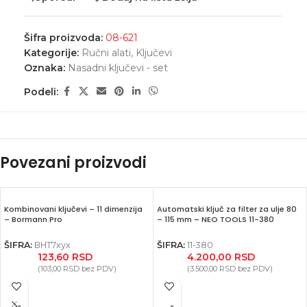
Šifra proizvoda:
08-621
Kategorije:
Ručni alati
,
Ključevi
Oznaka:
Nasadni ključevi - set
Podeli:
Povezani proizvodi
Kombinovani ključevi – 11 dimenzija
Automatski ključ za filter za ulje 80
– Bormann Pro
– 115 mm – NEO TOOLS 11-380
ŠIFRA:
BHT7xyx
ŠIFRA:
11-380
123,60
RSD
4.200,00
RSD
(
103,00
RSD
bez PDV)
(
3.500,00
RSD
bez PDV)