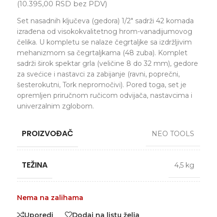
(
10.395,00
RSD
bez PDV)
Set nasadnih ključeva (gedora) 1/2″ sadrži 42 komada
izrađena od visokokvalitetnog hrom-vanadijumovog
čelika. U kompletu se nalaze čegrtaljke sa izdržljivim
mehanizmom sa čegrtaljkama (48 zuba). Komplet
sadrži širok spektar grla (veličine 8 do 32 mm), gedore
za svećice i nastavci za zabijanje (ravni, poprečni,
šesterokutni, Tork nepromočivi). Pored toga, set je
opremljen priručnom ručicom odvijača, nastavcima i
univerzalnim zglobom.
PROIZVOĐAČ
NEO TOOLS
TEŽINA
4,5 kg
Nema na zalihama
Uporedi
Dodaj na listu želja