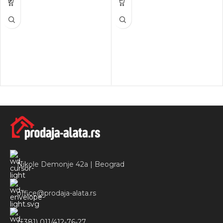
Nikole Demonje 42a | Beograd
office@prodaja-alata.rs
(+381) 011/412-76-27