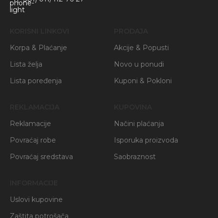
KORISNI LINKOVI
PRODAJA
Korpa & Plaćanje
Akcije & Popusti
Lista želja
Novo u ponudi
Lista poređenja
Kuponi & Pokloni
REKLAMACIJA
KUPOVINA
Reklamacije
Načini plaćanja
Povraćaj robe
Isporuka proizvoda
Povraćaj sredstava
Saobraznost
INFORMACIJE
Uslovi kupovine
Zaštita potrošača