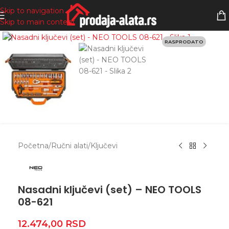
Skip to navigation
Skip to main content
Zumiranje
RASPRODATO
Početna
/
Ručni alati
/
Ključevi
Nasadni ključevi (set) – NEO TOOLS
08-621
12.474,00
RSD