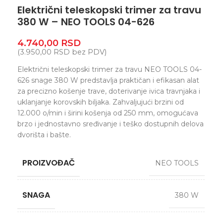
Električni teleskopski trimer za travu
380 W – NEO TOOLS 04-626
4.740,00
RSD
(
3.950,00
RSD
bez PDV)
Električni teleskopski trimer za travu NEO TOOLS 04-
626 snage 380 W predstavlja praktičan i efikasan alat
za precizno košenje trave, doterivanje ivica travnjaka i
uklanjanje korovskih biljaka. Zahvaljujući brzini od
12.000 o/min i širini košenja od 250 mm, omogućava
brzo i jednostavno sređivanje i teško dostupnih delova
dvorišta i bašte.
PROIZVOĐAČ
NEO TOOLS
SNAGA
380 W