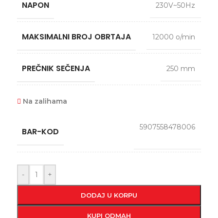
NAPON
230V~50Hz
MAKSIMALNI BROJ OBRTAJA
12000 o/min
PREČNIK SEČENJA
250 mm
Na zalihama
5907558478006
BAR-KOD
-
+
DODAJ U KORPU
KUPI ODMAH