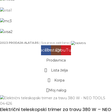
2023 PRODAJA-ALATA.RS
| Sva prava zadržana |
Facebook
Instagram
YouTube
Prodavnica
Lista želja
Korpa
Moj nalog
Električni teleskopski trimer za travu 380 W – NEO