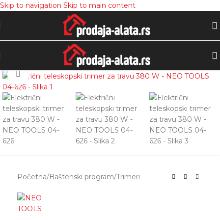
Skip to navigation
Skip to main content
Zumiranje
Početna
/
Baštenski program
/
Trimeri