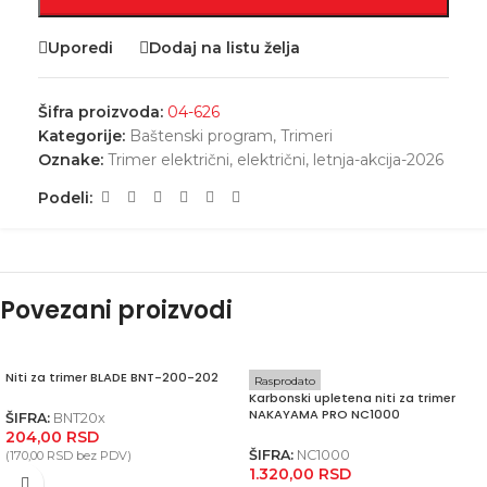
Uporedi
Dodaj na listu želja
Šifra proizvoda:
04-626
Kategorije:
Baštenski program
,
Trimeri
Oznake:
Trimer električni
,
električni
,
letnja-akcija-2026
Podeli:
Povezani proizvodi
Niti za trimer BLADE BNT-200-202
Rasprodato
Karbonski upletena niti za trimer
NAKAYAMA PRO NC1000
ŠIFRA:
BNT20x
204,00
RSD
ŠIFRA:
NC1000
(
170,00
RSD
bez PDV)
1.320,00
RSD