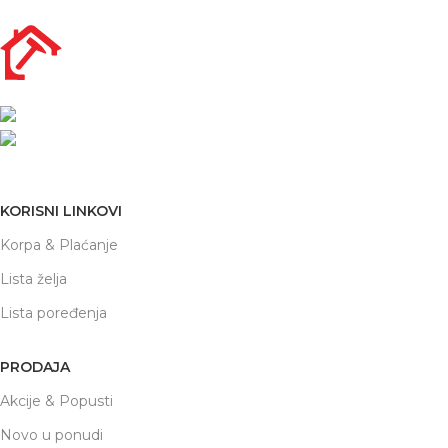
Nikole Demonje 42a | Beograd
office@prodaja-alata.rs
(+381) 011/412-76-27
KORISNI LINKOVI
Korpa & Plaćanje
Lista želja
Lista poređenja
PRODAJA
Akcije & Popusti
Novo u ponudi