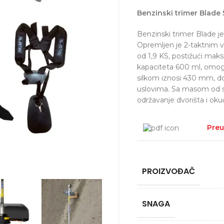
Benzinski trimer Blade 
Benzinski trimer Blade je
Opremljen je 2-taktnim
od 1,9 KS, postižući maks
kapaciteta 600 ml, omogu
silkom iznosi 430 mm, do
uslovima. Sa masom od sa
održavanje dvorišta i oku
Preu
PROIZVOĐAČ
SNAGA