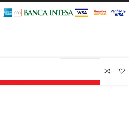
8606021017809
ODAJ U KORPU
KUPI ODMAH