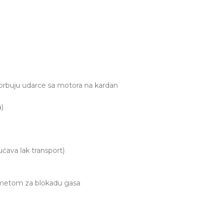
sorbuju udarce sa motora na kardan
)
ćava lak transport)
ugmetom za blokadu gasa