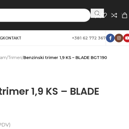
+381 62 772 367
G
KONTAKT
ram
/
Trimeri
/
Benzinski trimer 1,9 KS – BLADE BGT190
trimer 1,9 KS – BLADE
PDV)