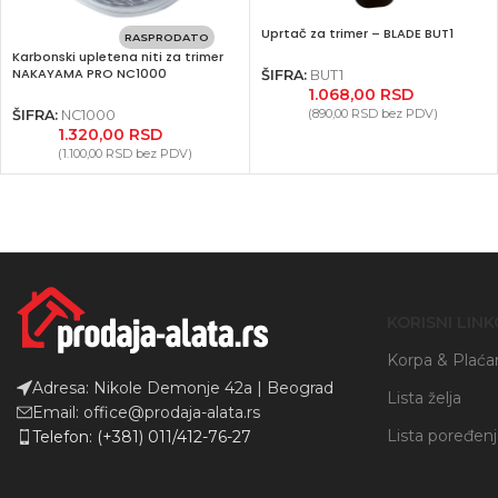
Uprtač za trimer – BLADE BUT1
RASPRODATO
Karbonski upletena niti za trimer
NAKAYAMA PRO NC1000
ŠIFRA:
BUT1
1.068,00
RSD
(
890,00
RSD
bez PDV)
ŠIFRA:
NC1000
1.320,00
RSD
(
1.100,00
RSD
bez PDV)
KORISNI LINK
Korpa & Plaća
Adresa: Nikole Demonje 42a | Beograd
Lista želja
Email: office@prodaja-alata.rs
Lista poređen
Telefon: (+381) 011/412-76-27