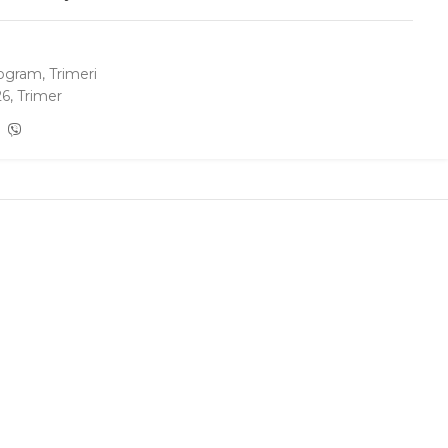
0
rogram
,
Trimeri
26
,
Trimer