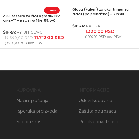
Glava (kalem) za aku. trimer za
-20%
travu (pojedinačna) – RYOBI
Aku. testera za živu ogradu, 18V
RAC124
ONE+™ – RYOBI RY18HT55A-0
ŠIFRA:
RAC124
1.320,00
RSD
ŠIFRA:
RY18HT55A-0
(
1.100,00
RSD
bez PDV)
11.712,00
RSD
14.640,00
RSD
(
9.760,00
RSD
bez PDV)
KUPOVINA
INFORMACIJE
Načini plaćanja
Uslovi kupovine
Isporuka proizvoda
Zaštita potrošača
Saobraznost
Politika privatnosti