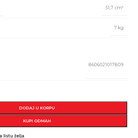
51,7 cm³
7 kg
8606021017809
DODAJ U KORPU
KUPI ODMAH
 listu želja