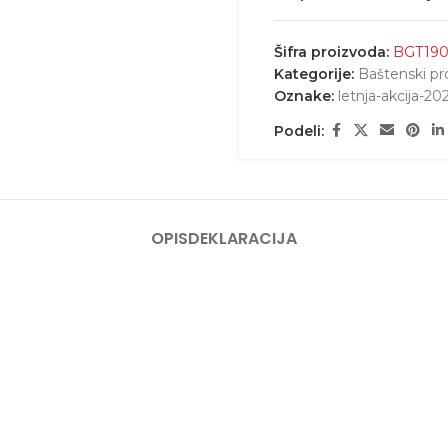
Šifra proizvoda:
BGT19
Kategorije:
Baštenski p
Oznake:
letnja-akcija-20
Podeli:
OPIS
DEKLARACIJA