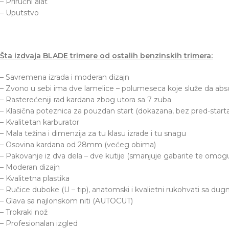
– Priručni alat
– Uputstvo
Šta izdvaja BLADE trimere od ostalih benzinskih trimera:
– Savremena izrada i moderan dizajn
– Zvono u sebi ima dve lamelice – polumeseca koje služe da ab
– Rasterećeniji rad kardana zbog utora sa 7 zuba
– Klasična poteznica za pouzdan start (dokazana, bez pred-starta
– Kvalitetan karburator
– Mala težina i dimenzija za tu klasu izrade i tu snagu
– Osovina kardana od 28mm (većeg obima)
– Pakovanje iz dva dela – dve kutije (smanjuje gabarite te omogu
– Moderan dizajn
– Kvalitetna plastika
– Ručice duboke (U – tip), anatomski i kvalietni rukohvati sa d
– Glava sa najlonskom niti (AUTOCUT)
Facebook
– Trokraki nož
– Profesionalan izgled