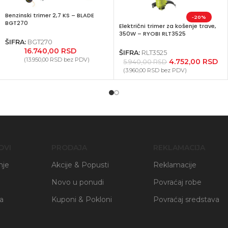
Benzinski trimer 2,7 KS – BLADE
-20%
BGT270
Električni trimer za košenje trave,
350W – RYOBI RLT3525
ŠIFRA:
BGT270
16.740,00
RSD
ŠIFRA:
RLT3525
(
13.950,00
RSD
bez PDV)
4.752,00
RSD
5.940,00
RSD
(
3.960,00
RSD
bez PDV)
OVI
PRODAJA
REKLAMACIJA
nje
Akcije & Popusti
Reklamacije
Novo u ponudi
Povraćaj robe
ja
Kuponi & Pokloni
Povraćaj sredstava