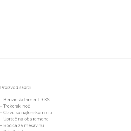
Proizvod sadrži:
– Benzinski trimer 1,9 KS
– Trokoraki nož
– Glavu sa najlonskom niti
– Uprtač na oba ramena
– Bočica za mešavinu