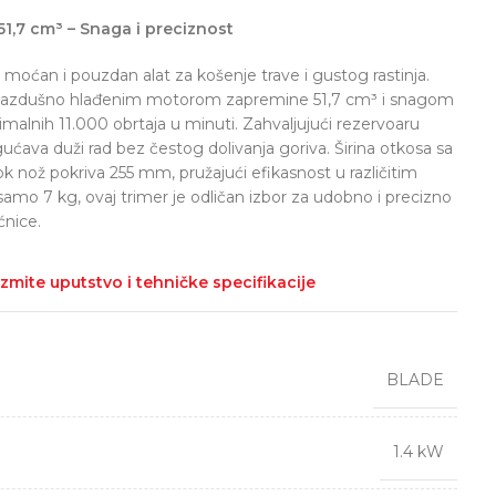
51,7 cm³ – Snaga i preciznost
 moćan i pouzdan alat za košenje trave i gustog rastinja.
 vazdušno hlađenim motorom zapremine 51,7 cm³ i snagom
imalnih 11.000 obrtaja u minuti. Zahvaljujući rezervoaru
ćava duži rad bez čestog dolivanja goriva. Širina otkosa sa
k nož pokriva 255 mm, pružajući efikasnost u različitim
mo 7 kg, ovaj trimer je odličan izbor za udobno i precizno
ćnice.
zmite uputstvo i tehničke specifikacije
BLADE
1.4 kW