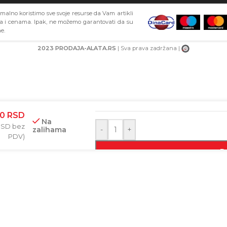
alno koristimo sve svoje resurse da Vam artikli
ma i cenama. Ipak, ne možemo garantovati da su
e.
2023 PRODAJA-ALATA.RS
| Sva prava zadržana |
BAR-KOD
00
RSD
Na
RSD
bez
zalihama
-
+
PDV)
D