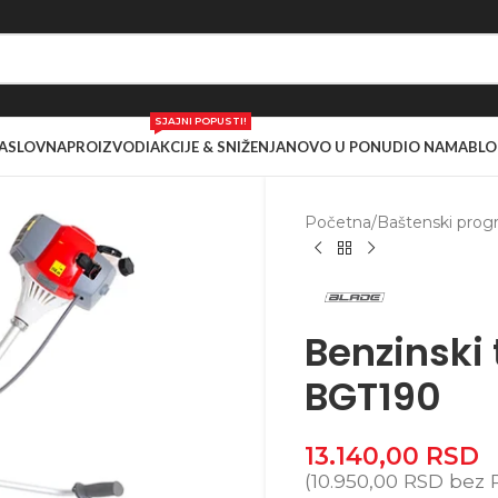
SJAJNI POPUSTI!
ASLOVNA
PROIZVODI
AKCIJE & SNIŽENJA
NOVO U PONUDI
O NAMA
BLO
Početna
/
Baštenski prog
Benzinski 
BGT190
13.140,00
RSD
(
10.950,00
RSD
bez 