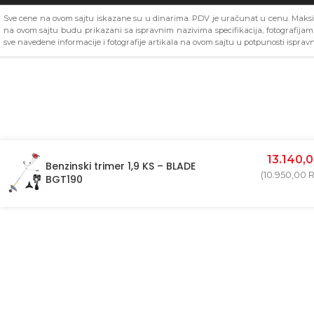
Sve cene na ovom sajtu iskazane su u dinarima. PDV je uračunat u cenu. Maksim
na ovom sajtu budu prikazani sa ispravnim nazivima specifikacija, fotografija
sve navedene informacije i fotografije artikala na ovom sajtu u potpunosti ispravn
13.140,
Benzinski trimer 1,9 KS – BLADE
(
10.950,00
BGT190