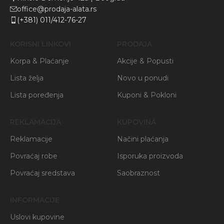
office@prodaja-alata.rs
(+381) 011/412-76-27
KORISNI LINKOVI
PRODAJA
Korpa & Plaćanje
Akcije & Popusti
Lista želja
Novo u ponudi
Lista poređenja
Kuponi & Pokloni
REKLAMACIJA
KUPOVINA
Reklamacije
Načini plaćanja
Povraćaj robe
Isporuka proizvoda
Povraćaj sredstava
Saobraznost
INFORMACIJE
Uslovi kupovine