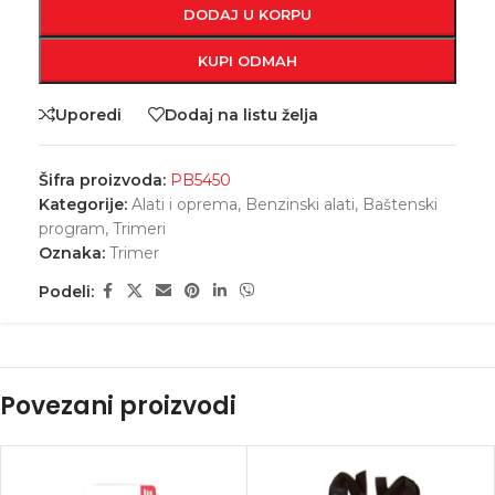
DODAJ U KORPU
KUPI ODMAH
Uporedi
Dodaj na listu želja
Šifra proizvoda:
PB5450
Kategorije:
Alati i oprema
,
Benzinski alati
,
Baštenski
program
,
Trimeri
Oznaka:
Trimer
Podeli:
Povezani proizvodi