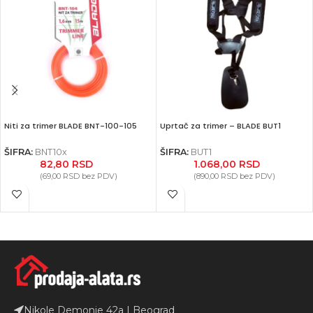
Niti za trimer BLADE BNT-100-105
Uprtač za trimer – BLADE BUT1
ŠIFRA:
BNT10x
ŠIFRA:
BUT1
82,80
RSD
1.068,00
RSD
(
69,00
RSD
bez PDV)
(
890,00
RSD
bez PDV)
Nikole Demonje 42a | Beograd