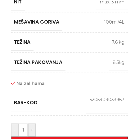
NIT
max. 3 mm
MEŠAVINA GORIVA
100ml/4L
TEŽINA
7,6 kg
TEŽINA PAKOVANJA
8,5kg
Na zalihama
5205909033967
BAR-KOD
-
+