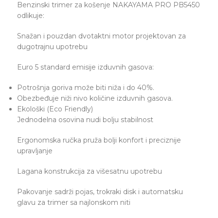
Benzinski trimer za košenje NAKAYAMA PRO PB5450
odlikuje:
Snažan i pouzdan dvotaktni motor projektovan za
dugotrajnu upotrebu
Euro 5 standard emisije izduvnih gasova:
Potrošnja goriva može biti niža i do 40%.
Obezbeđuje niži nivo količine izduvnih gasova.
Ekološki (Eco Friendly)
Jednodelna osovina nudi bolju stabilnost
Ergonomska ručka pruža bolji konfort i preciznije
upravljanje
Lagana konstrukcija za višesatnu upotrebu
Pakovanje sadrži pojas, trokraki disk i automatsku
glavu za trimer sa najlonskom niti