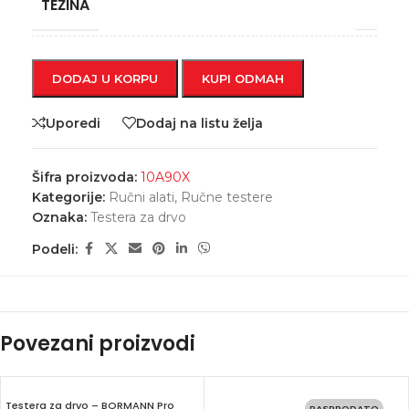
TEŽINA
DODAJ U KORPU
KUPI ODMAH
Uporedi
Dodaj na listu želja
Šifra proizvoda:
10A90X
Kategorije:
Ručni alati
,
Ručne testere
Oznaka:
Testera za drvo
Podeli:
Povezani proizvodi
Testera za drvo – BORMANN Pro
RASPRODATO