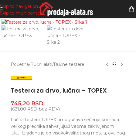
Skip to navigation
Skip to main content
Zumiranje
Početna
/
Ručni alati
/
Ručne testere
Testera za drvo, lučna – TOPEX
745,20
RSD
(
621,00
RSD
bez PDV)
Lučna testera TOPEX omogućava sečenje komada
velikog prečnika zahvaljujući veoma zakrivljenom
luku. Izrađena je od visokokvalitetnog metala, ovalnog