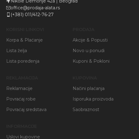
Nikole Demonje 42a | Beograd
office@prodaja-alata.rs
(+381) 011/412-76-27
KORISNI LINKOVI
PRODAJA
Korpa & Plaćanje
Akcije & Popusti
Lista želja
Novo u ponudi
Lista poređenja
Kuponi & Pokloni
REKLAMACIJA
KUPOVINA
Reklamacije
Načini plaćanja
Povraćaj robe
Isporuka proizvoda
Povraćaj sredstava
Saobraznost
INFORMACIJE
Uslovi kupovine