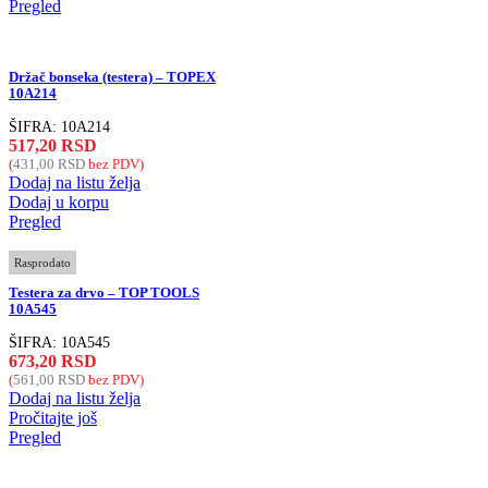
Pregled
Držač bonseka (testera) – TOPEX
10A214
ŠIFRA:
10A214
517,20
RSD
(
431,00
RSD
bez PDV)
Dodaj na listu želja
Dodaj u korpu
Pregled
Rasprodato
Testera za drvo – TOP TOOLS
10A545
ŠIFRA:
10A545
673,20
RSD
(
561,00
RSD
bez PDV)
Dodaj na listu želja
Pročitajte još
Pregled