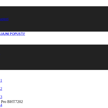
apteri
SJAJNI POPUSTI!
!
N Pro BHT7202