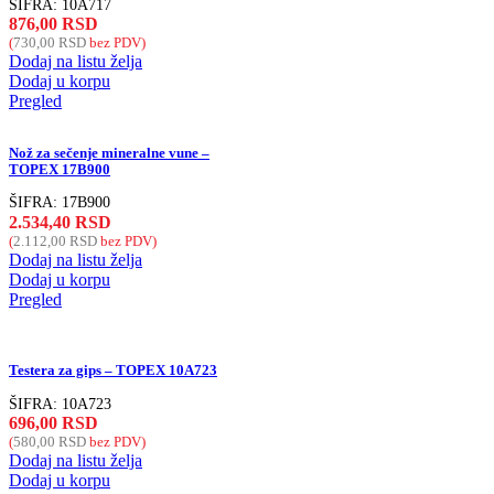
ŠIFRA:
10A717
876,00
RSD
(
730,00
RSD
bez PDV)
Dodaj na listu želja
Dodaj u korpu
Pregled
Nož za sečenje mineralne vune –
TOPEX 17B900
ŠIFRA:
17B900
2.534,40
RSD
(
2.112,00
RSD
bez PDV)
Dodaj na listu želja
Dodaj u korpu
Pregled
Testera za gips – TOPEX 10A723
ŠIFRA:
10A723
696,00
RSD
(
580,00
RSD
bez PDV)
Dodaj na listu želja
Dodaj u korpu