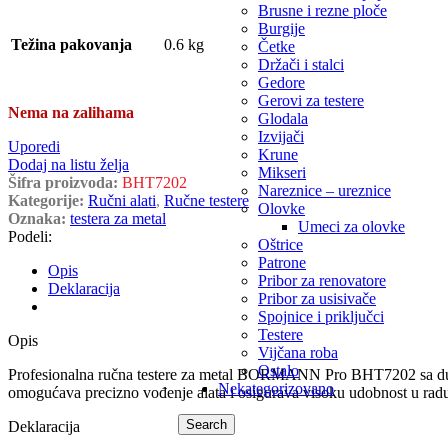
Brusne i rezne ploče
Burgije
Težina pakovanja
0.6 kg
Četke
Držači i stalci
Gedore
Gerovi za testere
Nema na zalihama
Glodala
Izvijači
Uporedi
Krune
Dodaj na listu želja
Mikseri
Šifra proizvoda:
BHT7202
Nareznice – ureznice
Kategorije:
Ručni alati
,
Ručne testere
Olovke
Oznaka:
testera za metal
Umeci za olovke
Podeli:
Oštrice
Patrone
Opis
Pribor za renovatore
Deklaracija
Pribor za usisivače
Spojnice i priključci
Testere
Opis
Vijčana roba
Ostalo
Profesionalna ručna testere za metal BORMANN Pro BHT7202 sa duži
Nekategorizovano
omogućava precizno vođenje alata i osigurava visoku udobnost u radu
Search
Deklaracija