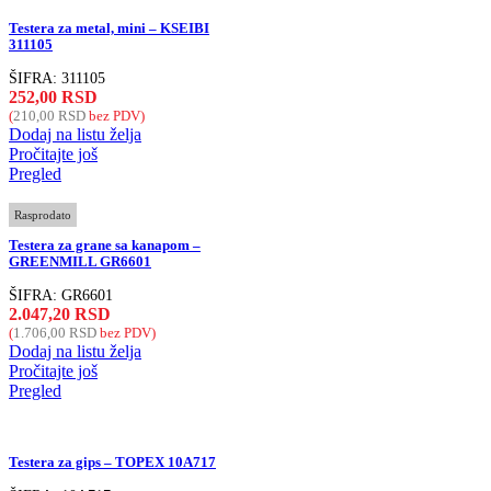
Testera za metal, mini – KSEIBI
311105
ŠIFRA:
311105
252,00
RSD
(
210,00
RSD
bez PDV)
Dodaj na listu želja
Pročitajte još
Pregled
Rasprodato
Testera za grane sa kanapom –
GREENMILL GR6601
ŠIFRA:
GR6601
2.047,20
RSD
(
1.706,00
RSD
bez PDV)
Dodaj na listu želja
Pročitajte još
Pregled
Testera za gips – TOPEX 10A717