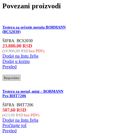
Povezani proizvodi
Testera za sečenje metala BORMANN
(BCS2030)
ŠIFRA:
BCS2030
23.880,00
RSD
(
19.900,00
RSD
bez PDV)
Dodaj na listu želja
Dodaj u korpu
Pregled
Rasprodato
Testera za metal, mini – BORMANN
Pro BHT7206
ŠIFRA:
BHT7206
507,60
RSD
(
423,00
RSD
bez PDV)
Dodaj na listu želja
Pročitajte još
Pregled