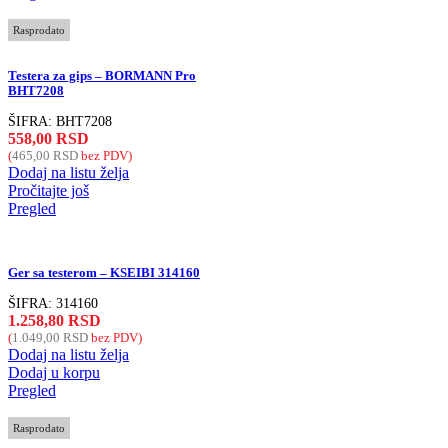
Rasprodato
Testera za gips – BORMANN Pro
BHT7208
ŠIFRA:
BHT7208
558,00
RSD
(
465,00
RSD
bez PDV)
Dodaj na listu želja
Pročitajte još
Pregled
Ger sa testerom – KSEIBI 314160
ŠIFRA:
314160
1.258,80
RSD
(
1.049,00
RSD
bez PDV)
Dodaj na listu želja
Dodaj u korpu
Pregled
Rasprodato