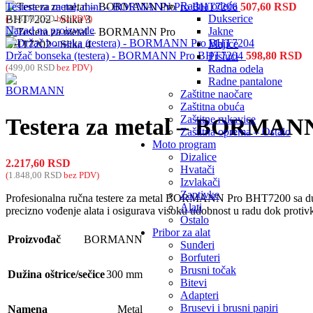
Radna odeća
Testera za metal, mini – BORMANN Pro BHT7206
507,60
RSD
Dukserice
(
423,00
RSD
bez PDV)
Nazad na proizvode
Jakne
Majice
Držač bonseka (testera) - BORMANN Pro BHT7204
598,80
RSD
Prsluci
(
499,00
RSD
bez PDV)
Radna odela
Radne pantalone
Zaštitne naočare
Zaštitna obuća
Zaštitne rukavice
Testera za metal – BORMAN
Zaštitna oprema – Ostalo
Moto program
Dizalice
2.217,60
RSD
Hvatači
(
1.848,00
RSD
bez PDV)
Izvlakači
Zaptivke
Profesionalna ručna testere za metal BORMANN Pro BHT7200 sa duž
Alati
precizno vođenje alata i osigurava visoku udobnost u radu dok protivk
Ostalo
Pribor za alat
Proizvođač
BORMANN
Sunđeri
Borfuteri
Brusni točak
Dužina oštrice/sečice
300 mm
Bitevi
Adapteri
Brusevi i brusni papiri
Namena
Metal