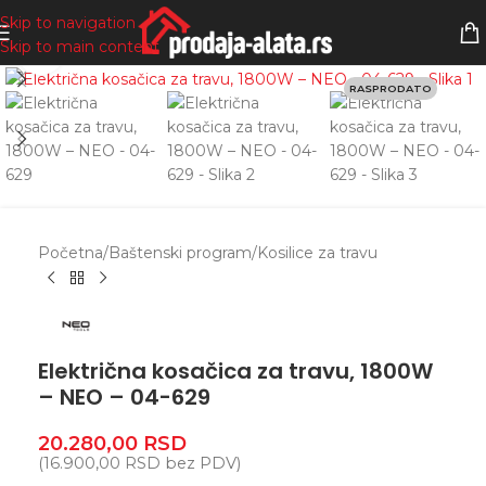
Skip to navigation
Skip to main content
Zumiranje
RASPRODATO
Početna
/
Baštenski program
/
Kosilice za travu
Električna kosačica za travu, 1800W
– NEO – 04-629
20.280,00
RSD
(
16.900,00
RSD
bez PDV)