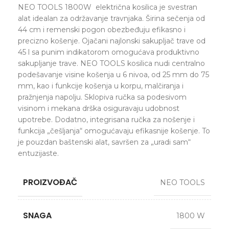
NEO TOOLS 1800W električna kosilica je svestran
alat idealan za održavanje travnjaka. Širina sečenja od
44 cm i remenski pogon obezbeđuju efikasno i
precizno košenje. Ojačani najlonski sakupljač trave od
45 l sa punim indikatorom omogućava produktivno
sakupljanje trave. NEO TOOLS kosilica nudi centralno
podešavanje visine košenja u 6 nivoa, od 25 mm do 75
mm, kao i funkcije košenja u korpu, malčiranja i
pražnjenja napolju. Sklopiva ručka sa podesivom
visinom i mekana drška osiguravaju udobnost
upotrebe. Dodatno, integrisana ručka za nošenje i
funkcija „češljanja“ omogućavaju efikasnije košenje. To
je pouzdan baštenski alat, savršen za „uradi sam“
entuzijaste.
PROIZVOĐAČ
NEO TOOLS
SNAGA
1800 W