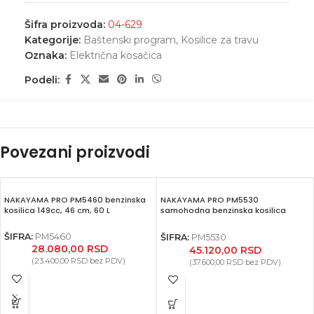
Šifra proizvoda:
04-629
Kategorije:
Baštenski program
,
Kosilice za travu
Oznaka:
Električna kosačica
Podeli:
Povezani proizvodi
NAKAYAMA PRO PM5460 benzinska
NAKAYAMA PRO PM5530
kosilica 149cc, 46 cm, 60 L
samohodna benzinska kosilica
196cc, 53 cm, 60 L
ŠIFRA:
PM5460
ŠIFRA:
PM5530
28.080,00
RSD
45.120,00
RSD
(
23.400,00
RSD
bez PDV)
(
37.600,00
RSD
bez PDV)