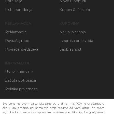
Lista želja
Novo u ponudi
Lista poređenja
Kuponi & Pokloni
REKLAMACIJA
KUPOVINA
Reklamacije
Načini plaćanja
Povraćaj robe
Isporuka proizvoda
Povraćaj sredstava
Saobraznost
INFORMACIJE
Uslovi kupovine
Zaštita potrošača
Politika privatnosti
Sve cene na ovom sajtu iskazane su u dinarima. PDV je uračunat u
cenu. Maksimalno koristimo sve svoje resurse da Vam artikli na ovom
sajtu budu prikazani sa ispravnim nazivima specifikacija, fotografijama i