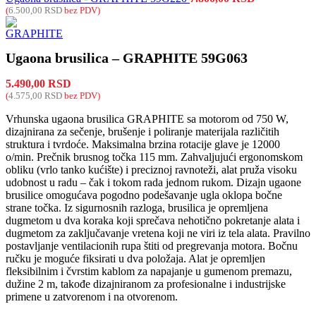
(
6.500,00
RSD
bez PDV)
Ugaona brusilica – GRAPHITE 59G063
5.490,00
RSD
(
4.575,00
RSD
bez PDV)
Vrhunska ugaona brusilica GRAPHITE sa motorom od 750 W,
dizajnirana za sečenje, brušenje i poliranje materijala različitih
struktura i tvrdoće. Maksimalna brzina rotacije glave je 12000
o/min. Prečnik brusnog točka 115 mm. Zahvaljujući ergonomskom
obliku (vrlo tanko kućište) i preciznoj ravnoteži, alat pruža visoku
udobnost u radu – čak i tokom rada jednom rukom. Dizajn ugaone
brusilice omogućava pogodno podešavanje ugla oklopa bočne
strane točka. Iz sigurnosnih razloga, brusilica je opremljena
dugmetom u dva koraka koji sprečava nehotično pokretanje alata i
dugmetom za zaključavanje vretena koji ne viri iz tela alata. Pravilno
postavljanje ventilacionih rupa štiti od pregrevanja motora. Bočnu
ručku je moguće fiksirati u dva položaja. Alat je opremljen
fleksibilnim i čvrstim kablom za napajanje u gumenom premazu,
dužine 2 m, takođe dizajniranom za profesionalne i industrijske
primene u zatvorenom i na otvorenom.