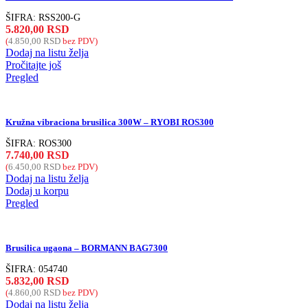
ŠIFRA:
RSS200-G
5.820,00
RSD
(
4.850,00
RSD
bez PDV)
Dodaj na listu želja
Pročitajte još
Pregled
Kružna vibraciona brusilica 300W – RYOBI ROS300
ŠIFRA:
ROS300
7.740,00
RSD
(
6.450,00
RSD
bez PDV)
Dodaj na listu želja
Dodaj u korpu
Pregled
Brusilica ugaona – BORMANN BAG7300
ŠIFRA:
054740
5.832,00
RSD
(
4.860,00
RSD
bez PDV)
Dodaj na listu želja