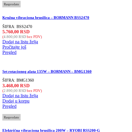
Rasprodato
Kružna vibraciona brusilica – BORMANN BSS2470
ŠIFRA:
BSS2470
5.760,00
RSD
(
4.800,00
RSD
bez PDV)
Dodaj na listu želja
Pročitajte još
Pregled
Set rotacionog alata 135W – BORMANN – BMG1360
ŠIFRA:
BMG1360
3.468,00
RSD
(
2.890,00
RSD
bez PDV)
Dodaj na listu želja
Dodaj u korpu
Pregled
Rasprodato
Električna vibraciona brusilica 200W – RYOBI RSS200-G