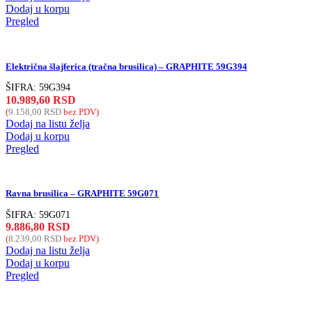
Dodaj u korpu
Pregled
Električna šlajferica (tračna brusilica) – GRAPHITE 59G394
ŠIFRA:
59G394
10.989,60
RSD
(
9.158,00
RSD
bez PDV)
Dodaj na listu želja
Dodaj u korpu
Pregled
Ravna brusilica – GRAPHITE 59G071
ŠIFRA:
59G071
9.886,80
RSD
(
8.239,00
RSD
bez PDV)
Dodaj na listu želja
Dodaj u korpu
Pregled