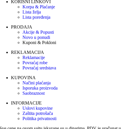
KORISNI LINKOVI
Korpa & Plaćanje
Lista želja
Lista poređenja
PRODAJA
Akcije & Popusti
Novo u ponudi
Kuponi & Pokloni
REKLAMACIJA
Reklamacije
Povraćaj robe
Povraćaj sredstava
KUPOVINA
Načini plaćanja
Isporuka proizvoda
Saobraznost
INFORMACIJE
Uslovi kupovine
Zaštita potrošača
Politika privatnosti
Sve cene na ovom sajtu iskazane su u dinarima. PDV je uračunat u