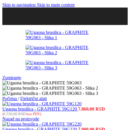
Skip to navigation
Skip to main content
Zumiranje
Početna
/
Električni alati
Ugaona brusilica - GRAPHITE 59G120
7.860,00
RSD
(
6.550,00
RSD
bez PDV)
Nazad na proizvode
Ugaona brusilica - GRAPHITE 59G220
7.800,00
RSD