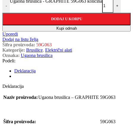
Ugaona brusilica - GRAPHITE 59G063 količina
-
+
DODAJ U KORPU
Kupi odmah
Uporedi
Dodaj na listu želja
Šifra proizvoda:
59G063
Kategorije:
Brusilice
,
Električni alati
Oznaka:
Ugaona brusilica
Podeli:
Deklaracija
Deklaracija
Naziv proizvoda:
Ugaona brusilica – GRAPHITE 59G063
Šifra proizvoda:
59G063