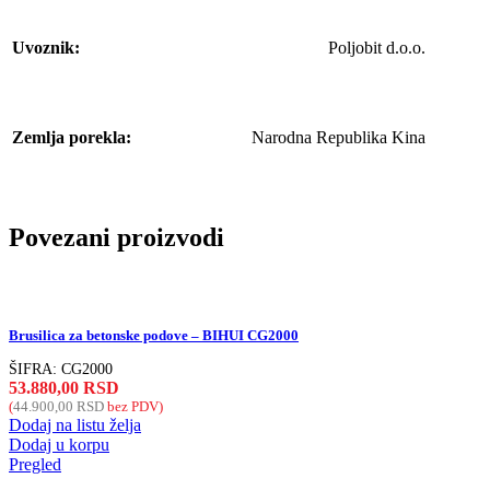
Uvoznik:
Poljobit d.o.o.
Zemlja porekla:
Narodna Republika Kina
Povezani proizvodi
Brusilica za betonske podove – BIHUI CG2000
ŠIFRA:
CG2000
53.880,00
RSD
(
44.900,00
RSD
bez PDV)
Dodaj na listu želja
Dodaj u korpu
Pregled