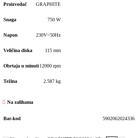
Proizvođač
GRAPHITE
Snaga
750 W
Napon
230V~50Hz
Veličina diska
115 mm
Obrtaja u minuti
12000 rpm
Težina
2.587 kg
Na zalihama
Bar-kod
5902062024336