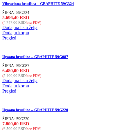
Vibraciona brusilica – GRAPHITE 59G324
ŠIFRA:
59G324
5.696,40
RSD
(
4.747,00
RSD
bez PDV)
Dodaj na listu želja
Dodaj u korpu
Pregled
Ugaona brusilica – GRAPHITE 59G087
ŠIFRA:
59G087
6.480,00
RSD
(
5.400,00
RSD
bez PDV)
Dodaj na listu želja
Dodaj u korpu
Pregled
Ugaona brusilica – GRAPHITE 59G220
ŠIFRA:
59G220
7.800,00
RSD
(
6.500,00
RSD
bez PDV)