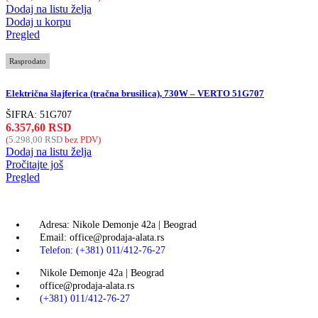
Dodaj na listu želja
Dodaj u korpu
Pregled
Rasprodato
Električna šlajferica (tračna brusilica), 730W – VERTO 51G707
ŠIFRA:
51G707
6.357,60
RSD
(
5.298,00
RSD
bez PDV)
Dodaj na listu želja
Pročitajte još
Pregled
Adresa: Nikole Demonje 42a | Beograd
Email: office@prodaja-alata.rs
Telefon: (+381) 011/412-76-27
Nikole Demonje 42a | Beograd
office@prodaja-alata.rs
(+381) 011/412-76-27