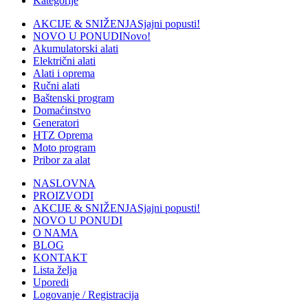
Kategorije
AKCIJE & SNIŽENJA
Sjajni popusti!
NOVO U PONUDI
Novo!
Akumulatorski alati
Električni alati
Alati i oprema
Ručni alati
Baštenski program
Domaćinstvo
Generatori
HTZ Oprema
Moto program
Pribor za alat
NASLOVNA
PROIZVODI
AKCIJE & SNIŽENJA
Sjajni popusti!
NOVO U PONUDI
O NAMA
BLOG
KONTAKT
Lista želja
Uporedi
Logovanje / Registracija