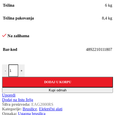
Težina
6 kg
Težina pakovanja
8,4 kg
Na zalihama
Bar-kod
4892210111807
-
+
DODAJ U KORPU
Kupi odmah
Uporedi
Dodaj na listu želja
Šifra proizvoda:
EAG2000RS
Kategorije:
Brusilice
,
Električni alati
Oznaka:
Ugaona brusilica