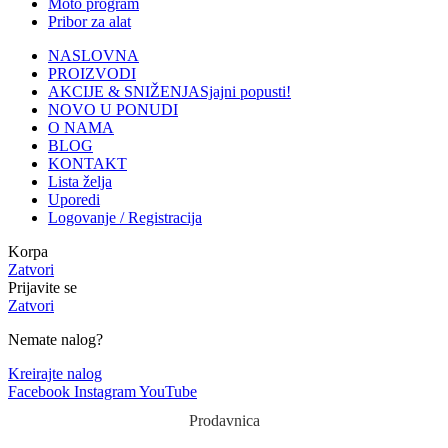
Moto program
Pribor za alat
NASLOVNA
PROIZVODI
AKCIJE & SNIŽENJA
Sjajni popusti!
NOVO U PONUDI
O NAMA
BLOG
KONTAKT
Lista želja
Uporedi
Logovanje / Registracija
Korpa
Zatvori
Prijavite se
Zatvori
Nemate nalog?
Kreirajte nalog
Facebook
Instagram
YouTube
Prodavnica