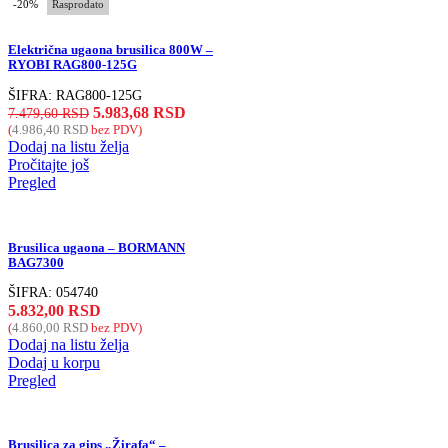
-20%
Rasprodato
Električna ugaona brusilica 800W –
RYOBI RAG800-125G
ŠIFRA:
RAG800-125G
5.983,68
RSD
7.479,60
RSD
(
4.986,40
RSD
bez PDV)
Dodaj na listu želja
Pročitajte još
Pregled
Brusilica ugaona – BORMANN
BAG7300
ŠIFRA:
054740
5.832,00
RSD
(
4.860,00
RSD
bez PDV)
Dodaj na listu želja
Dodaj u korpu
Pregled
Brusilica za gips „Žirafa“ –