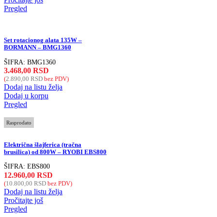
Pregled
Set rotacionog alata 135W –
BORMANN – BMG1360
ŠIFRA:
BMG1360
3.468,00
RSD
(
2.890,00
RSD
bez PDV)
Dodaj na listu želja
Dodaj u korpu
Pregled
Rasprodato
Električna šlajferica (tračna
brusilica) od 800W – RYOBI EBS800
ŠIFRA:
EBS800
12.960,00
RSD
(
10.800,00
RSD
bez PDV)
Dodaj na listu želja
Pročitajte još
Pregled