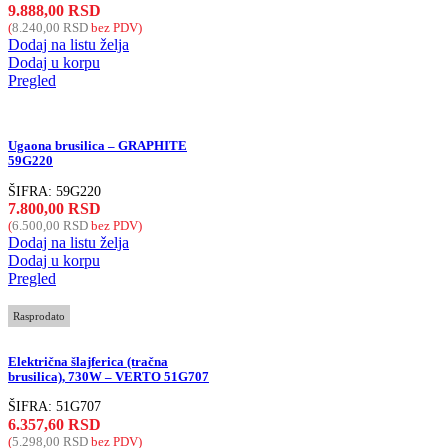
9.888,00
RSD
(
8.240,00
RSD
bez PDV)
Dodaj na listu želja
Dodaj u korpu
Pregled
Ugaona brusilica – GRAPHITE
59G220
ŠIFRA:
59G220
7.800,00
RSD
(
6.500,00
RSD
bez PDV)
Dodaj na listu želja
Dodaj u korpu
Pregled
Rasprodato
Električna šlajferica (tračna
brusilica), 730W – VERTO 51G707
ŠIFRA:
51G707
6.357,60
RSD
(
5.298,00
RSD
bez PDV)