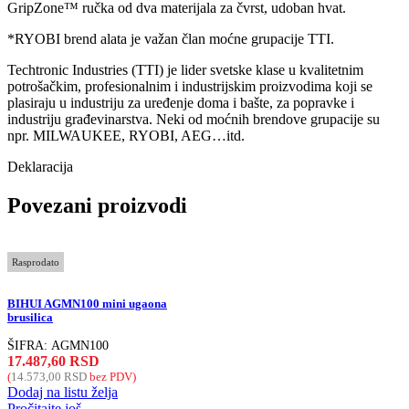
GripZone™ ručka od dva materijala za čvrst, udoban hvat.
*RYOBI brend alata je važan član moćne grupacije TTI.
Techtronic Industries (TTI) je lider svetske klase u kvalitetnim
potrošačkim, profesionalnim i industrijskim proizvodima koji se
plasiraju u industriju za uređenje doma i bašte, za popravke i
industriju građevinarstva. Neki od moćnih brendove grupacije su
npr. MILWAUKEE, RYOBI, AEG…itd.
Deklaracija
Povezani proizvodi
Rasprodato
BIHUI AGMN100 mini ugaona
brusilica
ŠIFRA:
AGMN100
17.487,60
RSD
(
14.573,00
RSD
bez PDV)
Dodaj na listu želja
Pročitajte još