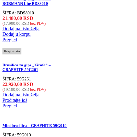
BORMANN Lite BDS8010
ŠIFRA:
BDS8010
21.480,00
RSD
(
17.900,00
RSD
bez PDV)
Dodaj na listu želja
Dodaj u korpu
Pregled
Rasprodato
Brusilica za gips „Žirafa“ –
GRAPHITE 59G261
ŠIFRA:
59G261
22.920,00
RSD
(
19.100,00
RSD
bez PDV)
Dodaj na listu želja
Pročitajte još
Pregled
Mini brusilica – GRAPHITE 59G019
ŠIFRA:
59G019