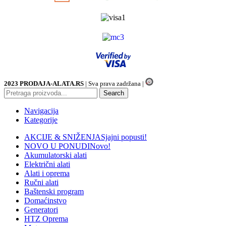
2023 PRODAJA-ALATA.RS
| Sva prava zadržana |
Search
Navigacija
Kategorije
AKCIJE & SNIŽENJA
Sjajni popusti!
NOVO U PONUDI
Novo!
Akumulatorski alati
Električni alati
Alati i oprema
Ručni alati
Baštenski program
Domaćinstvo
Generatori
HTZ Oprema