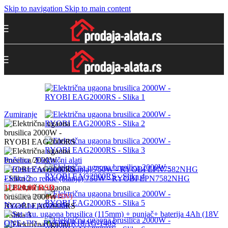
Skip to navigation
Skip to main content
Zumiranje
Početna
/
Električni alati
Električno rende (blanja) 750W - RYOBI EPN7582NHG
11.820,00
RSD
(
9.850,00
RSD
bez PDV)
Nazad na proizvode