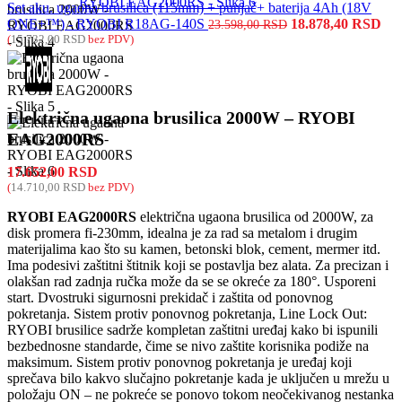
Set aku. ugaona brusilica (115mm) + punjač+ baterija 4Ah (18V
ONE+™) - RYOBI R18AG-140S
18.878,40
RSD
23.598,00
RSD
(
15.732,00
RSD
bez PDV)
Električna ugaona brusilica 2000W – RYOBI
EAG2000RS
17.652,00
RSD
(
14.710,00
RSD
bez PDV)
RYOBI EAG2000RS
električna ugaona brusilica od 2000W, za
disk promera fi-230mm, idealna je za rad sa metalom i drugim
materijalima kao što su kamen, betonski blok, cement, mermer itd.
Ima podesivi zaštitni štitnik koji se postavlja bez alata. Za precizan i
olakšan rad zadnja ručka može da se se okreće za 180°. Usporeni
start. Dvostruki sigurnosni prekidač i zaštita od ponovnog
pokretanja. Sistem protiv ponovnog pokretanja, Line Lock Out:
RYOBI brusilice sadrže kompletan zaštitni uređaj kako bi ispunili
bezbednosne standarde, čime se nivo zaštite korisnika podiže na
maksimum. Sistem protiv ponovnog pokretanja je uređaj koji
sprečava bilo kakvo slučajno pokretanje kada je uključen u mrežu u
položaju ON – ne pokreće se ponovo tokom neočekivanog nestanka