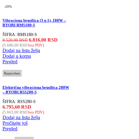
-20%
Vibraciona brusilica (3 u 1), 180W –
RYOBI RMS180-S
ŠIFRA:
RMS180-S
6.816,00
RSD
8.520,00
RSD
(
5.680,00
RSD
bez PDV)
Dodaj na listu želja
Dodaj u korpu
Pregled
Rasprodato
Električna vibraciona brusilica 280W
– RYOBI RSS280-S
ŠIFRA:
RSS280-S
6.795,60
RSD
(
5.663,00
RSD
bez PDV)
Dodaj na listu želja
Pročitajte još
Pregled