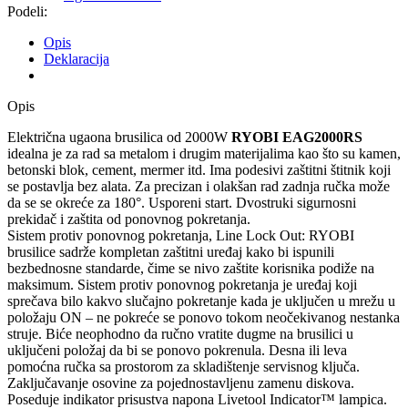
Podeli:
Opis
Deklaracija
Opis
Električna ugaona brusilica od 2000W
RYOBI EAG2000RS
idealna je za rad sa metalom i drugim materijalima kao što su kamen,
betonski blok, cement, mermer itd. Ima podesivi zaštitni štitnik koji
se postavlja bez alata. Za precizan i olakšan rad zadnja ručka može
da se se okreće za 180°. Usporeni start. Dvostruki sigurnosni
prekidač i zaštita od ponovnog pokretanja.
Sistem protiv ponovnog pokretanja, Line Lock Out: RYOBI
brusilice sadrže kompletan zaštitni uređaj kako bi ispunili
bezbednosne standarde, čime se nivo zaštite korisnika podiže na
maksimum. Sistem protiv ponovnog pokretanja je uređaj koji
sprečava bilo kakvo slučajno pokretanje kada je uključen u mrežu u
položaju ON – ne pokreće se ponovo tokom neočekivanog nestanka
struje. Biće neophodno da ručno vratite dugme na brusilici u
uključeni položaj da bi se ponovo pokrenula. Desna ili leva
pomoćna ručka sa prostorom za skladištenje servisnog ključa.
Zaključavanje osovine za pojednostavljenu zamenu diskova.
Poseduje indikator prisustva napona Livetool Indicator™ lampica.