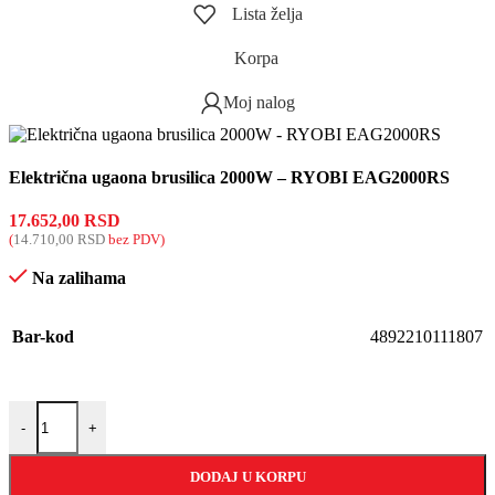
Lista želja
Korpa
Moj nalog
Električna ugaona brusilica 2000W – RYOBI EAG2000RS
17.652,00
RSD
(
14.710,00
RSD
bez PDV)
Na zalihama
Bar-kod
4892210111807
-
+
DODAJ U KORPU