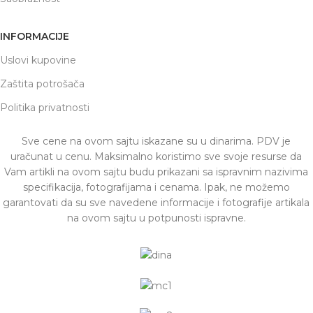
INFORMACIJE
Uslovi kupovine
Zaštita potrošača
Politika privatnosti
Sve cene na ovom sajtu iskazane su u dinarima. PDV je
uračunat u cenu. Maksimalno koristimo sve svoje resurse da
Vam artikli na ovom sajtu budu prikazani sa ispravnim nazivima
specifikacija, fotografijama i cenama. Ipak, ne možemo
garantovati da su sve navedene informacije i fotografije artikala
na ovom sajtu u potpunosti ispravne.