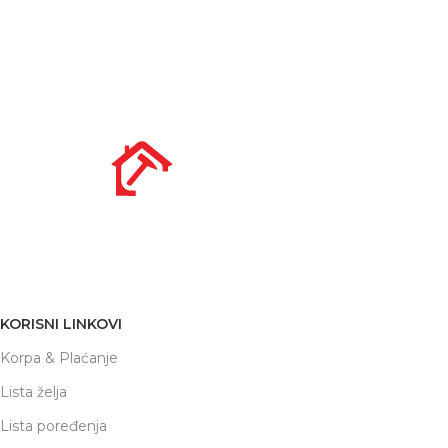
Nikole Demonje 42a | Beograd
office@prodaja-alata.rs
(+381) 011/412-76-27
KORISNI LINKOVI
Korpa & Plaćanje
Lista želja
Lista poređenja