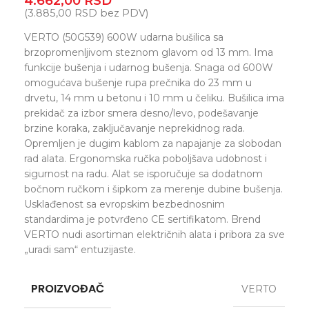
4.662,00
RSD
(
3.885,00
RSD
bez PDV)
VERTO (50G539) 600W udarna bušilica sa
brzopromenljivom steznom glavom od 13 mm. Ima
funkcije bušenja i udarnog bušenja. Snaga od 600W
omogućava bušenje rupa prečnika do 23 mm u
drvetu, 14 mm u betonu i 10 mm u čeliku. Bušilica ima
prekidač za izbor smera desno/levo, podešavanje
brzine koraka, zaključavanje neprekidnog rada.
Opremljen je dugim kablom za napajanje za slobodan
rad alata. Ergonomska ručka poboljšava udobnost i
sigurnost na radu. Alat se isporučuje sa dodatnom
bočnom ručkom i šipkom za merenje dubine bušenja.
Usklađenost sa evropskim bezbednosnim
standardima je potvrđeno CE sertifikatom. Brend
VERTO nudi asortiman električnih alata i pribora za sve
„uradi sam“ entuzijaste.
PROIZVOĐAČ
VERTO