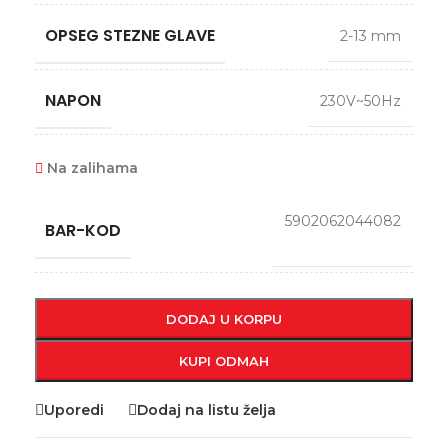
OPSEG STEZNE GLAVE
2-13 mm
NAPON
230V~50Hz
Na zalihama
5902062044082
BAR-KOD
DODAJ U KORPU
KUPI ODMAH
Uporedi
Dodaj na listu želja