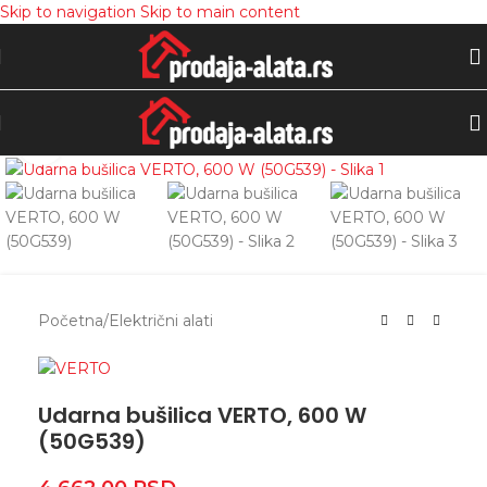
Skip to navigation
Skip to main content
Zumiranje
Početna
/
Električni alati
Udarna bušilica VERTO, 600 W
(50G539)