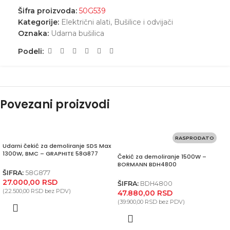
Šifra proizvoda:
50G539
Kategorije:
Električni alati
,
Bušilice i odvijači
Oznaka:
Udarna bušilica
Podeli:
Povezani proizvodi
RASPRODATO
Udarni čekić za demoliranje SDS Max
1300W, BMC – GRAPHITE 58G877
Čekić za demoliranje 1500W –
BORMANN BDH4800
ŠIFRA:
58G877
27.000,00
RSD
ŠIFRA:
BDH4800
(
22.500,00
RSD
bez PDV)
47.880,00
RSD
(
39.900,00
RSD
bez PDV)