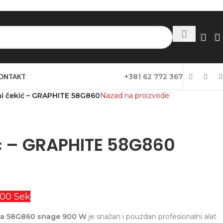
+381 62 772 367
ONTAKT
i čekić – GRAPHITE 58G860
Nazad na proizvode
ć – GRAPHITE 58G860
00
Sek
ica 58G860 snage 900 W
je snažan i pouzdan profesionalni alat