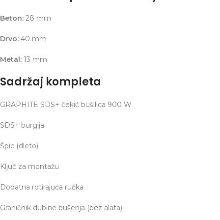
Beton:
28 mm
Drvo:
40 mm
Metal:
13 mm
Sadržaj kompleta
GRAPHITE SDS+ čekić bušilica 900 W
SDS+ burgija
Špic (dleto)
Ključ za montažu
Dodatna rotirajuća ručka
Graničnik dubine bušenja (bez alata)