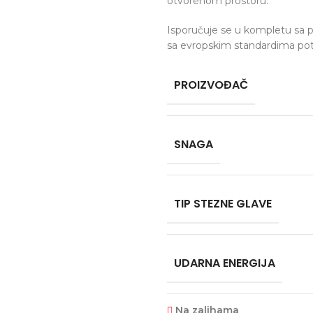
otvorenom prostoru.
Isporučuje se u kompletu sa 
sa evropskim standardima po
PROIZVOĐAČ
SNAGA
TIP STEZNE GLAVE
UDARNA ENERGIJA
Na zalihama