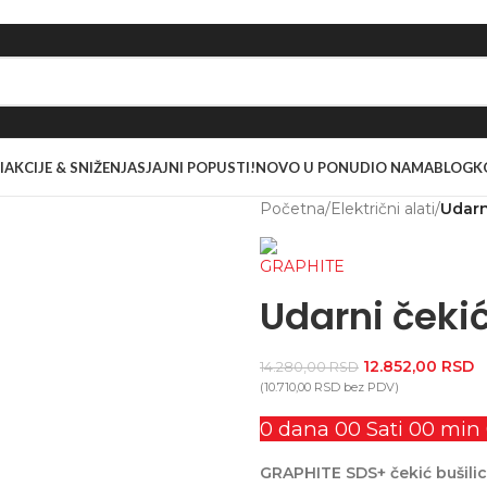
I
AKCIJE & SNIŽENJA
SJAJNI POPUSTI!
NOVO U PONUDI
O NAMA
BLOG
K
Početna
/
Električni alati
/
Udarn
Udarni čeki
12.852,00
RSD
14.280,00
RSD
(
10.710,00
RSD
bez PDV)
0
dana
00
Sati
00
min
GRAPHITE SDS+ čekić bušil