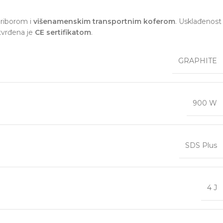
priborom i
višenamenskim transportnim koferom
. Usklađenost
tvrđena je
CE sertifikatom
.
GRAPHITE
900 W
SDS Plus
4 J