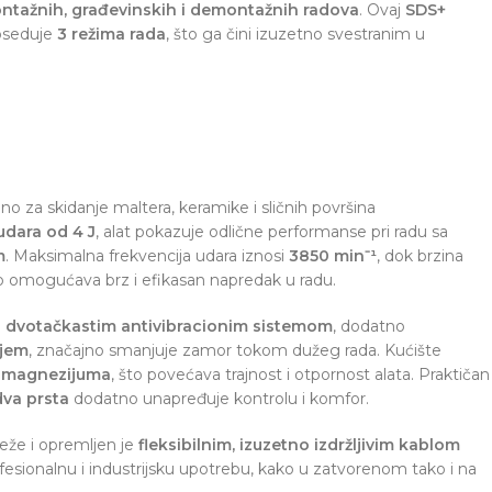
ntažnih, građevinskih i demontažnih radova
. Ovaj
SDS+
seduje
3 režima rada
, što ga čini izuzetno svestranim u
lno za skidanje maltera, keramike i sličnih površina
udara od 4 J
, alat pokazuje odlične performanse pri radu sa
m
. Maksimalna frekvencija udara iznosi
3850 min⁻¹
, dok brzina
to omogućava brz i efikasan napredak u radu.
a dvotačkastim antivibracionim sistemom
, dodatno
ojem
, značajno smanjuje zamor tokom dužeg rada. Kućište
 magnezijuma
, što povećava trajnost i otpornost alata. Praktičan
dva prsta
dodatno unapređuje kontrolu i komfor.
reže i opremljen je
fleksibilnim, izuzetno izdržljivim kablom
esionalnu i industrijsku upotrebu, kako u zatvorenom tako i na