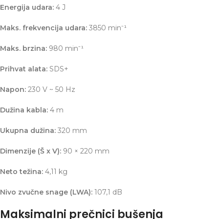
Energija udara:
4 J
Maks. frekvencija udara:
3850 min⁻¹
Maks. brzina:
980 min⁻¹
Prihvat alata:
SDS+
Napon:
230 V ~ 50 Hz
Dužina kabla:
4 m
Ukupna dužina:
320 mm
Dimenzije (Š x V):
90 × 220 mm
Neto težina:
4,11 kg
Nivo zvučne snage (LWA):
107,1 dB
Maksimalni prečnici bušenja