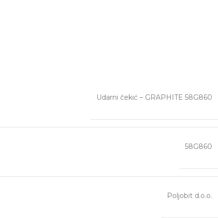
Udarni čekić – GRAPHITE 58G860
58G860
Poljobit d.o.o.