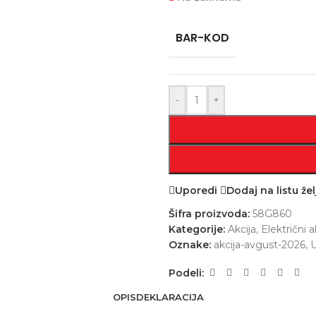
BAR-KOD
-
+
Uporedi
Dodaj na listu žel
Šifra proizvoda:
58G860
Kategorije:
Akcija
,
Električni al
Oznake:
akcija-avgust-2026
,
U
Podeli:
OPIS
DEKLARACIJA