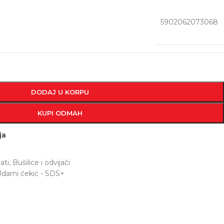
5902062073068
DODAJ U KORPU
KUPI ODMAH
ja
ati
,
Bušilice i odvijači
darni čekić - SDS+