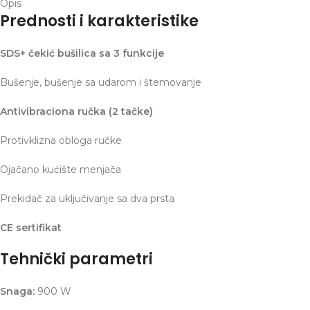
Opis
Prednosti i karakteristike
SDS+ čekić bušilica sa 3 funkcije
Bušenje, bušenje sa udarom i štemovanje
Antivibraciona ručka (2 tačke)
Protivklizna obloga ručke
Ojačano kućište menjača
Prekidač za uključivanje sa dva prsta
CE sertifikat
Tehnički parametri
Snaga:
900 W