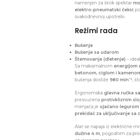
namenjen za širok spektar
mo
elektro-pneumatski čekić
po
svakodnevnoj upotrebi.
Režimi rada
Bušenje
Bušenje sa udarom
Štemovanje (dletenje)
– idea
Sa maksimalnom
energijom 
betonom, ciglom i kameno
bušenja dostiže
980 min⁻¹
, š
Ergonomska
glavna ručka s
presvučena
protivkliznim sl
menjača je
ojačano legurom
prekidač za uključivanje sa 
Alat se napaja iz električne m
dužine 4 m
, pogodnim za prof