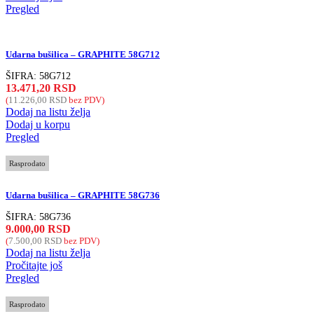
Pregled
Udarna bušilica – GRAPHITE 58G712
ŠIFRA:
58G712
13.471,20
RSD
(
11.226,00
RSD
bez PDV)
Dodaj na listu želja
Dodaj u korpu
Pregled
Rasprodato
Udarna bušilica – GRAPHITE 58G736
ŠIFRA:
58G736
9.000,00
RSD
(
7.500,00
RSD
bez PDV)
Dodaj na listu želja
Pročitajte još
Pregled
Rasprodato