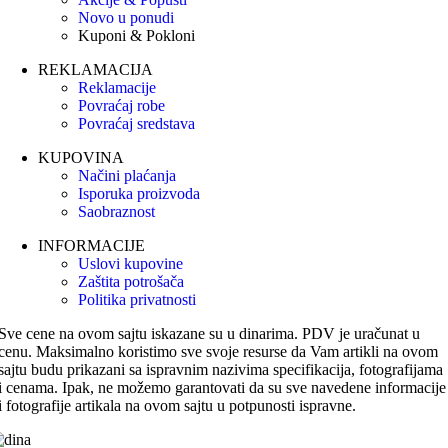
Novo u ponudi
Kuponi & Pokloni
REKLAMACIJA
Reklamacije
Povraćaj robe
Povraćaj sredstava
KUPOVINA
Načini plaćanja
Isporuka proizvoda
Saobraznost
INFORMACIJE
Uslovi kupovine
Zaštita potrošača
Politika privatnosti
Sve cene na ovom sajtu iskazane su u dinarima. PDV je uračunat u
cenu. Maksimalno koristimo sve svoje resurse da Vam artikli na ovom
sajtu budu prikazani sa ispravnim nazivima specifikacija, fotografijama
i cenama. Ipak, ne možemo garantovati da su sve navedene informacije
i fotografije artikala na ovom sajtu u potpunosti ispravne.