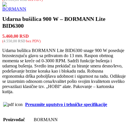
Udarna bušilica 900 W – BORMANN Lite
BID6300
5.460,00
RSD
(
4.550,00
RSD
bez PDV)
Udarna bušilica BORMANN Lite BID6300 snage 900 W poseduje
brzostezujuću glavu sa prihvatom do 13 mm. Raspon obrtnog
momenta se kreće od 0-3000 RPM. Sadrži funkcije bušenja i
udarnog bušenja. Svrdlo ima prekidač za biranje smera desno/levo,
podešavanje brzine koraka kao i blokadu rada. Robusna
ergonomska drška poboljšava udobnost i sigurnost na radu. Odlikuje
se izuzetnim odnosom cena/kvalitet pošto svojim kvalitetom uveliko
prevazilazi klasične tzv. „HOBI“ alate. Pakovanje – kartonska
kutija.
Preuzmite uputstvo i tehničke specifikacije
Proizvođač
BORMANN