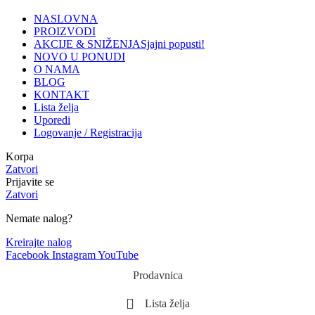
NASLOVNA
PROIZVODI
AKCIJE & SNIŽENJA
Sjajni popusti!
NOVO U PONUDI
O NAMA
BLOG
KONTAKT
Lista želja
Uporedi
Logovanje / Registracija
Korpa
Zatvori
Prijavite se
Zatvori
Nemate nalog?
Kreirajte nalog
Facebook
Instagram
YouTube
Prodavnica
Lista želja