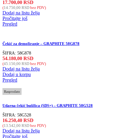
17.700,00
RSD
(
14.750,00
RSD
bez PDV)
Dodaj na listu želja
Pročitajte još
Pregled
Čekić za demoliranje – GRAPHITE 58G878
ŠIFRA:
58G878
54.180,00
RSD
(
45.150,00
RSD
bez PDV)
Dodaj na listu želja
Dodaj u korpu
Pregled
Rasprodato
Udarna čekić bušilica (SDS+) – GRAPHITE 58G528
ŠIFRA:
58G528
16.250,40
RSD
(
13.542,00
RSD
bez PDV)
Dodaj na listu želja
Pročitajte još