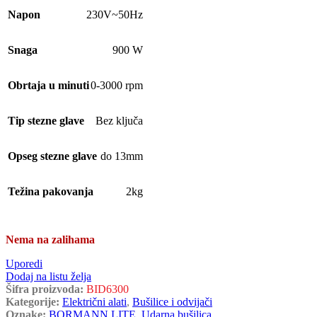
Napon
230V~50Hz
Snaga
900 W
Obrtaja u minuti
0-3000 rpm
Tip stezne glave
Bez ključa
Opseg stezne glave
do 13mm
Težina pakovanja
2kg
Nema na zalihama
Uporedi
Dodaj na listu želja
Šifra proizvoda:
BID6300
Kategorije:
Električni alati
,
Bušilice i odvijači
Oznake:
BORMANN LITE
,
Udarna bušilica