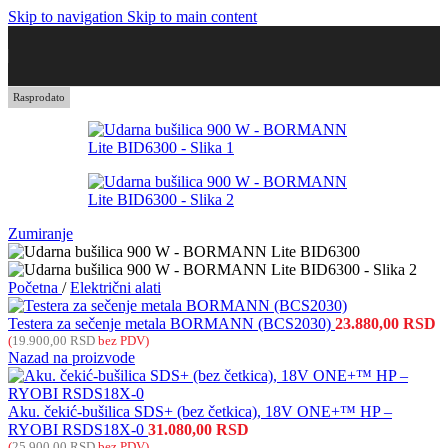
Skip to navigation
Skip to main content
Rasprodato
Zumiranje
Početna
/
Električni alati
Testera za sečenje metala BORMANN (BCS2030)
23.880,00
RSD
(
19.900,00
RSD
bez PDV)
Nazad na proizvode
Aku. čekić-bušilica SDS+ (bez četkica), 18V ONE+™ HP –
RYOBI RSDS18X-0
31.080,00
RSD
(
25.900,00
RSD
bez PDV)