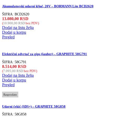
Akumulatorski udarni ključ, 20V – BORMANN Lite BCD2620
ŠIFRA:
BCD2620
13.080,00
RSD
(
10.900,00
RSD
bez PDV)
Dodaj na listu želja
Dodaj u korpu
Pregled
Električni odvrtač za gips (šauber) – GRAPHITE 58G791
ŠIFRA:
58G791
8.514,00
RSD
(
7.095,00
RSD
bez PDV)
Dodaj na listu želja
Dodaj u korpu
Pregled
Rasprodato
Udarni čekić (SDS+) – GRAPHITE 58G858
ŠIFRA:
58G858