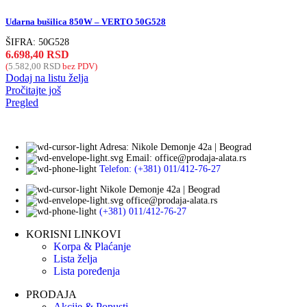
Udarna bušilica 850W – VERTO 50G528
ŠIFRA:
50G528
6.698,40
RSD
(
5.582,00
RSD
bez PDV)
Dodaj na listu želja
Pročitajte još
Pregled
Adresa: Nikole Demonje 42a | Beograd
Email: office@prodaja-alata.rs
Telefon: (+381) 011/412-76-27
Nikole Demonje 42a | Beograd
office@prodaja-alata.rs
(+381) 011/412-76-27
KORISNI LINKOVI
Korpa & Plaćanje
Lista želja
Lista poređenja
PRODAJA
Akcije & Popusti