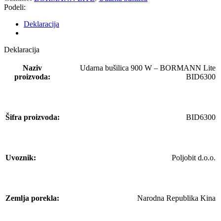
Podeli:
Deklaracija
Deklaracija
Naziv
Udarna bušilica 900 W – BORMANN Lite
proizvoda:
BID6300
Šifra proizvoda:
BID6300
Uvoznik:
Poljobit d.o.o.
Zemlja porekla:
Narodna Republika Kina