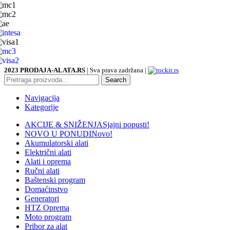
2023 PRODAJA-ALATA.RS
| Sva prava zadržana |
Search
Navigacija
Kategorije
AKCIJE & SNIŽENJA
Sjajni popusti!
NOVO U PONUDI
Novo!
Akumulatorski alati
Električni alati
Alati i oprema
Ručni alati
Baštenski program
Domaćinstvo
Generatori
HTZ Oprema
Moto program
Pribor za alat