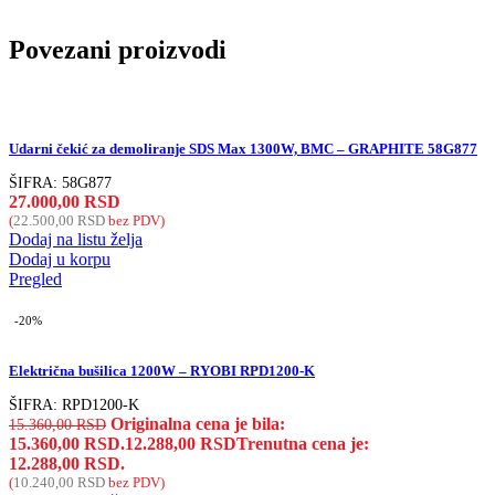
Povezani proizvodi
Udarni čekić za demoliranje SDS Max 1300W, BMC – GRAPHITE 58G877
ŠIFRA:
58G877
27.000,00
RSD
(
22.500,00
RSD
bez PDV)
Dodaj na listu želja
Dodaj u korpu
Pregled
-20%
Električna bušilica 1200W – RYOBI RPD1200-K
ŠIFRA:
RPD1200-K
Originalna cena je bila:
15.360,00
RSD
15.360,00 RSD.
12.288,00
RSD
Trenutna cena je:
12.288,00 RSD.
(
10.240,00
RSD
bez PDV)