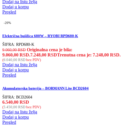
Dodaj na listu želja
Dodaj u korpu
Pregled
-20%
Električna bušilica 680W – RYOBI RPD680-K
ŠIFRA:
RPD680-K
Originalna cena je bila:
9.060,00
RSD
9.060,00 RSD.
7.248,00
RSD
Trenutna cena je: 7.248,00 RSD.
(
6.040,00
RSD
bez PDV)
Dodaj na listu želja
Dodaj u korpu
Pregled
Akumulatorska baterija – BORMANN Lite BCD2604
ŠIFRA:
BCD2604
6.540,00
RSD
(
5.450,00
RSD
bez PDV)
Dodaj na listu želja
Dodaj u korpu
Pregled