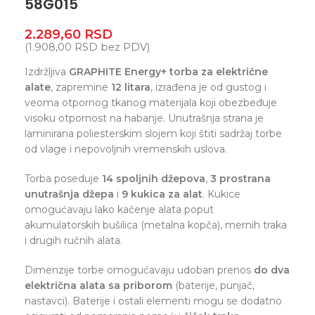
58G015
2.289,60
RSD
(
1.908,00
RSD
bez PDV)
Izdržljiva
GRAPHITE Energy+ torba za električne
alate
, zapremine
12 litara
, izrađena je od gustog i
veoma otpornog tkanog materijala koji obezbeđuje
visoku otpornost na habanje. Unutrašnja strana je
laminirana poliesterskim slojem koji štiti sadržaj torbe
od vlage i nepovoljnih vremenskih uslova.
Torba poseduje
14 spoljnih džepova
,
3 prostrana
unutrašnja džepa
i
9 kukica za alat
. Kukice
omogućavaju lako kačenje alata poput
akumulatorskih bušilica (metalna kopča), mernih traka
i drugih ručnih alata.
Dimenzije torbe omogućavaju udoban prenos
do dva
električna alata sa priborom
(baterije, punjač,
nastavci). Baterije i ostali elementi mogu se dodatno