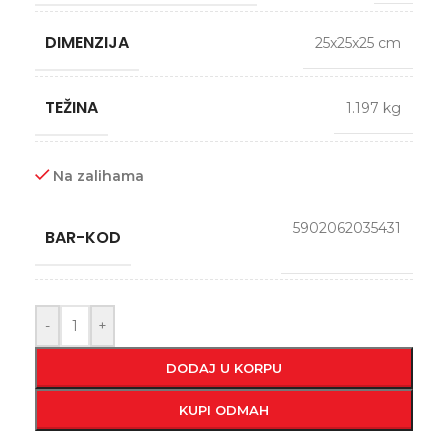
DIMENZIJA
25x25x25 cm
TEŽINA
1.197 kg
Na zalihama
5902062035431
BAR-KOD
-
+
DODAJ U KORPU
KUPI ODMAH