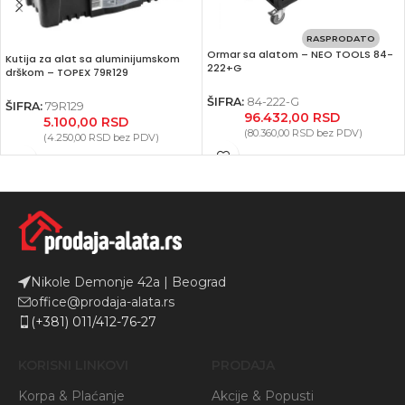
RASPRODATO
Ormar sa alatom – NEO TOOLS 84-
Kutija za alat sa aluminijumskom
222+G
drškom – TOPEX 79R129
ŠIFRA:
84-222-G
ŠIFRA:
79R129
96.432,00
RSD
5.100,00
RSD
(
80.360,00
RSD
bez PDV)
(
4.250,00
RSD
bez PDV)
Nikole Demonje 42a | Beograd
office@prodaja-alata.rs
(+381) 011/412-76-27
KORISNI LINKOVI
PRODAJA
Korpa & Plaćanje
Akcije & Popusti