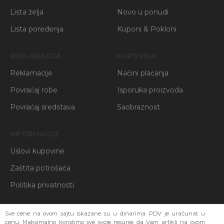
Lista želja
Novo u ponudi
Lista poređenja
Kuponi & Pokloni
REKLAMACIJA
KUPOVINA
Reklamacije
Načini plaćanja
Povraćaj robe
Isporuka proizvoda
Povraćaj sredstava
Saobraznost
INFORMACIJE
Uslovi kupovine
Zaštita potrošača
Politika privatnosti
Sve cene na ovom sajtu iskazane su u dinarima. PDV je uračunat u
cenu. Maksimalno koristimo sve svoje resurse da Vam artikli na ovom