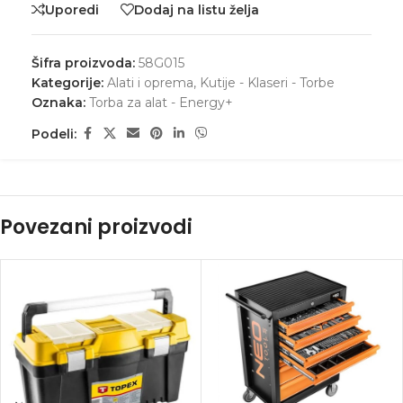
Uporedi
Dodaj na listu želja
Šifra proizvoda:
58G015
Kategorije:
Alati i oprema
,
Kutije - Klaseri - Torbe
Oznaka:
Torba za alat - Energy+
Podeli:
Povezani proizvodi