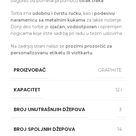
osigurati od pomeranja pomoću
čičak traka
.
Torba ima
udobnu i čvrstu ručku
, kao i
podesivu
naramenicu sa metalnim kukama
za lakše nošenje.
Donji deo torbe je
ojačan, vodootporan
i opremljen
nogicama koje štite sadržaj pri radu u težim uslovima.
Na zadnjoj strani nalazi se
prozirni prozorčić za
personalizovanu etiketu ili vizitkartu
.
PROIZVOĐAČ
GRAPHITE
KAPACITET
12 l
BROJ UNUTRAŠNJIH DŽEPOVA
3
BROJ SPOLJNIH DŽEPOVA
14