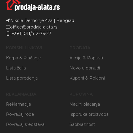
Nikole Demonje 42a | Beograd
office@prodaja-alata.rs
(+381) 011/412-76-27
KORISNI LINKOVI
PRODAJA
Korpa & Plaćanje
Akcije & Popusti
Lista želja
Novo u ponudi
Lista poređenja
Kuponi & Pokloni
REKLAMACIJA
KUPOVINA
Reklamacije
Načini plaćanja
Povraćaj robe
Isporuka proizvoda
Povraćaj sredstava
Saobraznost