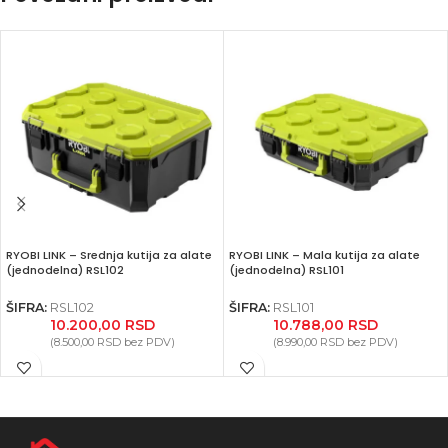
RYOBI LINK – Srednja kutija za alate
RYOBI LINK – Mala kutija za alate
(jednodelna) RSL102
(jednodelna) RSL101
ŠIFRA:
RSL102
ŠIFRA:
RSL101
10.200,00
RSD
10.788,00
RSD
(
8.500,00
RSD
bez PDV)
(
8.990,00
RSD
bez PDV)