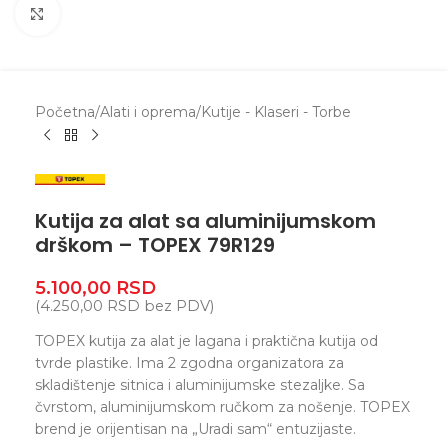
Zumiranje
Početna
/
Alati i oprema
/
Kutije - Klaseri - Torbe
Kutija za alat sa aluminijumskom
drškom – TOPEX 79R129
5.100,00
RSD
(
4.250,00
RSD
bez PDV)
TOPEX kutija za alat je lagana i praktična kutija od
tvrde plastike. Ima 2 zgodna organizatora za
skladištenje sitnica i aluminijumske stezaljke. Sa
čvrstom, aluminijumskom ručkom za nošenje. TOPEX
brend je orijentisan na „Uradi sam“ entuzijaste.