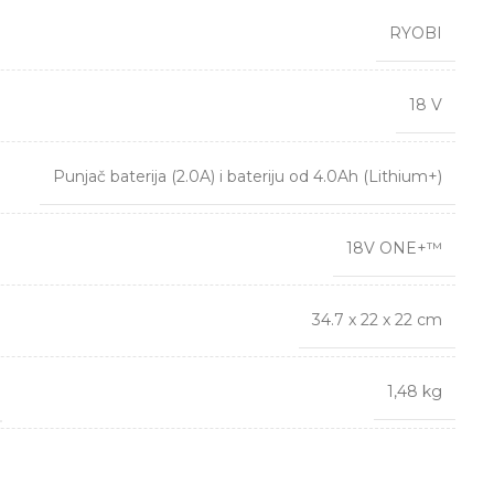
RYOBI
18 V
Punjač baterija (2.0A) i bateriju od 4.0Ah (Lithium+)
18V ONE+™
34.7 x 22 x 22 cm
1,48 kg