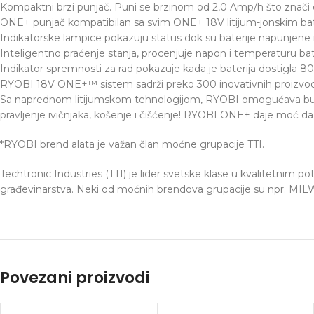
Instagram
Kompaktni brzi punjač. Puni se brzinom od 2,0 Amp/h što znači d
ONE+ punjač kompatibilan sa svim ONE+ 18V litijum-jonskim bat
YouTube
Indikatorske lampice pokazuju status dok su baterije napunjene 
Inteligentno praćenje stanja, procenjuje napon i temperaturu ba
Indikator spremnosti za rad pokazuje kada je baterija dostigla 8
RYOBI 18V ONE+™ sistem sadrži preko 300 inovativnih proizvoda, d
Sa naprednom litijumskom tehnologijom, RYOBI omogućava bušenje
pravljenje ivičnjaka, košenje i čišćenje! RYOBI ONE+ daje moć da 
*RYOBI brend alata je važan član moćne grupacije TTI.
Techtronic Industries (TTI) je lider svetske klase u kvalitetnim po
građevinarstva. Neki od moćnih brendova grupacije su npr. M
Povezani proizvodi