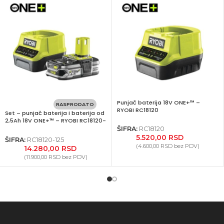
Punjač baterija 18V ONE+™ –
RASPRODATO
RYOBI RC18120
Set – punjač baterija i baterija od
2,5Ah 18V ONE+™ – RYOBI RC18120-
125
ŠIFRA:
RC18120
5.520,00
RSD
ŠIFRA:
RC18120-125
(
4.600,00
RSD
bez PDV)
14.280,00
RSD
(
11.900,00
RSD
bez PDV)