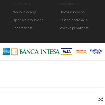
KUPOVINA
INFORMACIJE
Načini plaćanja
Uslovi kupovine
Isporuka proizvoda
Zaštita potrošača
Saobraznost
Politika privatnosti
4892210295722