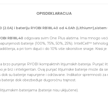
OPIS
DEKLARACIJA
0 (2.0A) i bateriju RYOBI RB18L40 od 4.0Ah (Lithium+),siste
OBI RB18L40
odgovara svim One Plus alatima. Ima mnogo veći u
apunjenosti baterije (100%, 75%, 50%, 25%). IntellCell™ tehnologij
ladištenja, a pri tom dajući i do 10% više iskoristive snage. Kras
 brzo punjenje RYOBI kompaktnih litijumskih baterija. Punjač lit
 brz i inteligentan. Ovaj punjač litijumske baterije može da se 
s dok su baterije napunjene i održavane. Indikator spremnosti za 
ru baterije dok obezbeđuje dugoročnu trajnost.
tijumskim baterijama (baterije nisu uključene).