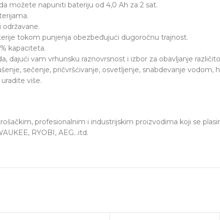
a možete napuniti bateriju od 4,0 Ah za 2 sat.
erijama.
i održavane.
terije tokom punjenja obezbeđujući dugoročnu trajnost.
0% kapaciteta.
ajući vam vrhunsku raznovrsnost i izbor za obavljanje različito
, sečenje, pričvršćivanje, osvetljenje, snabdevanje vodom, hlađ
uradite više.
trošačkim, profesionalnim i industrijskim proizvodima koji se plasi
ILWAUKEE, RYOBI, AEG…itd.