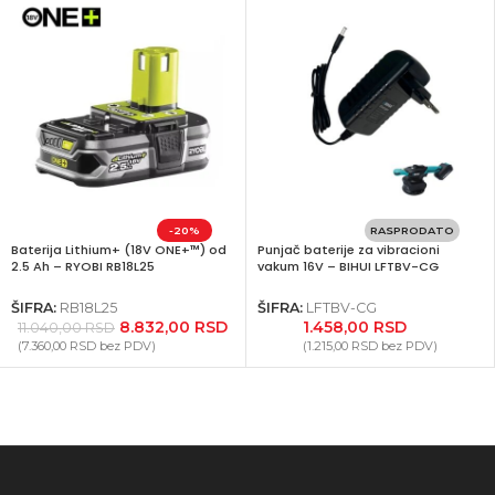
-20%
RASPRODATO
Baterija Lithium+ (18V ONE+™) od
Punjač baterije za vibracioni
2.5 Ah – RYOBI RB18L25
vakum 16V – BIHUI LFTBV-CG
ŠIFRA:
RB18L25
ŠIFRA:
LFTBV-CG
8.832,00
RSD
1.458,00
RSD
11.040,00
RSD
(
7.360,00
RSD
bez PDV)
(
1.215,00
RSD
bez PDV)