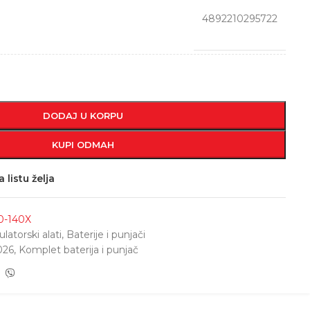
4892210295722
DODAJ U KORPU
KUPI ODMAH
 listu želja
0-140X
atorski alati
,
Baterije i punjači
026
,
Komplet baterija i punjač