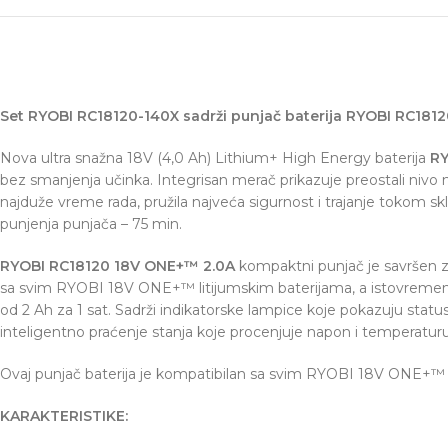
Set RYOBI RC18120-140X sadrži punjač baterija RYOBI RC1812
Nova ultra snažna 18V (4,0 Ah) Lithium+ High Energy baterija
RY
bez smanjenja učinka. Integrisan merač prikazuje preostali nivo n
najduže vreme rada, pružila najveća sigurnost i trajanje tokom sk
punjenja punjača – 75 min.
RYOBI RC18120 18V ONE+™ 2.0A
kompaktni punjač je savršen za
sa svim RYOBI 18V ONE+™ litijumskim baterijama, a istovremeno je
od 2 Ah za 1 sat. Sadrži indikatorske lampice koje pokazuju statu
inteligentno praćenje stanja koje procenjuje napon i temperatu
Ovaj punjač baterija je kompatibilan sa svim RYOBI 18V ONE+™ li
Facebook
KARAKTERISTIKE: