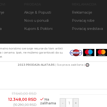
OVI
PRODAJA
REKLAMACIJA
nje
Akcije & Popusti
Reklamacije
Novo u ponudi
Povraćaj robe
ja
Kuponi & Pokloni
Povraćaj sredstava
alno koristimo sve svoje resurse da Vam artikli
ma i cenama. Ipak, ne možemo garantovati da su
e.
2023 PRODAJA-ALATA.RS
| Sva prava zadržana |
BAR-KOD
17.640,00
RSD
–
12.348,00
RSD
Na
zalihama
-
+
(
10.290,00
RSD