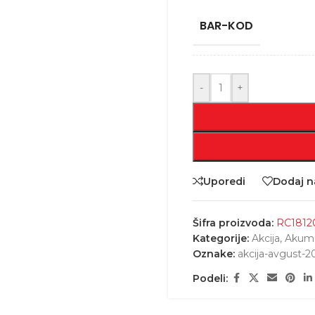
BAR-KOD
-
+
Uporedi
Dodaj na
Šifra proizvoda:
RC1812
Kategorije:
Akcija
,
Akumul
Oznake:
akcija-avgust-2
Podeli: