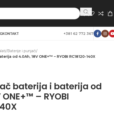
+381 62 772 367
G
KONTAKT
lati
/
Baterije i punjači
/
 baterija od 4.0Ah, 18V ONE+™ – RYOBI RC18120-140X
ač baterija i baterija od
V ONE+™ – RYOBI
140X