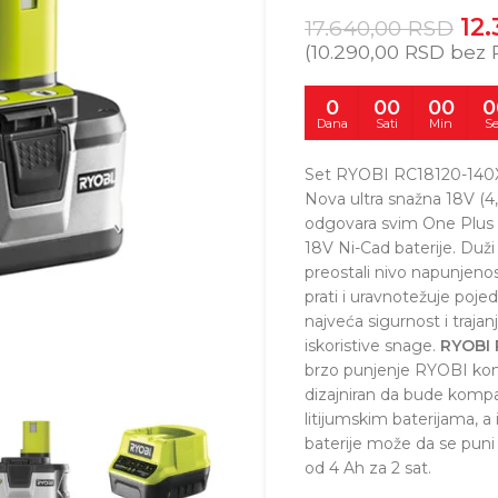
12
17.640,00
RSD
(
10.290,00
RSD
bez 
0
00
00
0
Dana
Sati
Min
S
Set RYOBI RC18120-140X sa
Nova ultra snažna 18V (4
odgovara svim One Plus 
18V Ni-Cad baterije. Duži
preostali nivo napunjenos
prati i uravnotežuje poje
najveća sigurnost i trajan
iskoristive snage.
RYOBI 
brzo punjenje RYOBI kompa
dizajniran da bude kom
litijumskim baterijama, a
baterije može da se puni 
od 4 Ah za 2 sat.