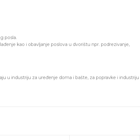
g posla.
enje kao i obavljanje poslova u dvorištu npr. podrezivanje,
raju u industriju za uređenje doma i bašte, za popravke i industriju