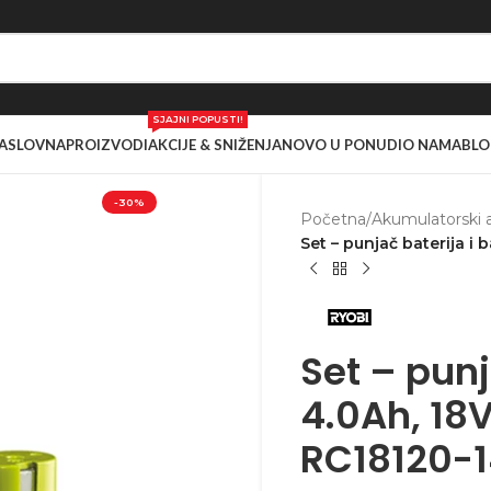
SJAJNI POPUSTI!
ASLOVNA
PROIZVODI
AKCIJE & SNIŽENJA
NOVO U PONUDI
O NAMA
BLO
-30%
Početna
/
Akumulatorski a
Set – punjač baterija i
Set – punj
4.0Ah, 18
RC18120-