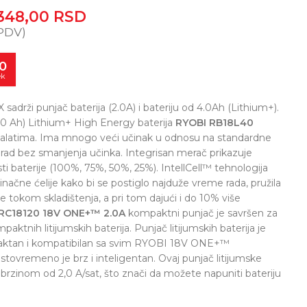
.348,00
RSD
PDV)
0
ek
drži punjač baterija (2.0A) i bateriju od 4.0Ah (Lithium+).
,0 Ah) Lithium+ High Energy baterija
RYOBI RB18L40
alatima. Ima mnogo veći učinak u odnosu na standardne
 rad bez smanjenja učinka. Integrisan merač prikazuje
ti baterije (100%, 75%, 50%, 25%). IntellCell™ tehnologija
dinačne ćelije kako bi se postiglo najduže vreme rada, pružila
je tokom skladištenja, a pri tom dajući i do 10% više
RC18120 18V ONE+™ 2.0A
kompaktni punjač je savršen za
ktnih litijumskih baterija. Punjač litijumskih baterija je
paktan i kompatibilan sa svim RYOBI 18V ONE+™
 istovremeno je brz i inteligentan. Ovaj punjač litijumske
brzinom od 2,0 A/sat, što znači da možete napuniti bateriju