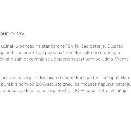
m ONE+™ 18V.
činak u odnosu na standardne 18V Ni-Cad baterije. Duži rad
a prati i uravnotežuje pojedinačne ćelije kako bi se postiglo
i je čvrst dizajn pakovanja sa ugrađenom zaštitom od udara. Vreme
ijumskih baterija je dizajniran da bude kompaktan i kompatibilan
puni brzinom od 2,0 A/sat, što znači da možete napuniti bateriju
rad pokazuje kada je baterija dostigla 80% kapaciteta. Uključuje