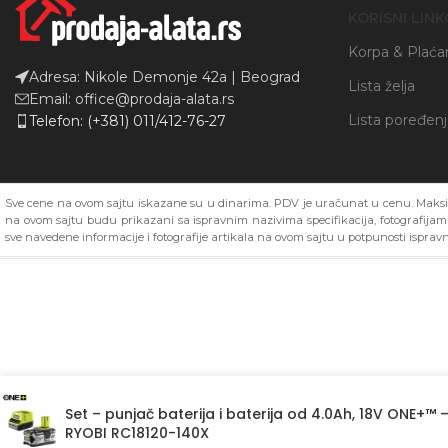
KORISNI LINK
Korpa & Plaća
Adresa: Nikole Demonje 42a | Beograd
Lista želja
Email: office@prodaja-alata.rs
Lista poređen
Telefon: (+381) 011/412-76-27
Sve cene na ovom sajtu iskazane su u dinarima. PDV je uračunat u cenu. Maksim
na ovom sajtu budu prikazani sa ispravnim nazivima specifikacija, fotografija
sve navedene informacije i fotografije artikala na ovom sajtu u potpunosti ispravn
Set – punjač baterija i baterija od 4.0Ah, 18V ONE+™ 
RYOBI RC18120-140X