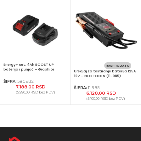
Energy+ set: 4Ah BOOST UP
RASPRODATO
baterija i punjač – Graphite
Uredjaj za testiranje baterija 125A
58GE132
12V – NEO TOOLS (11-985)
ŠIFRA:
58GE132
7.188,00
RSD
ŠIFRA:
11-985
(
5.990,00
RSD
bez PDV)
6.120,00
RSD
(
5.100,00
RSD
bez PDV)