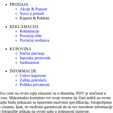
PRODAJA
Akcije & Popusti
Novo u ponudi
Kuponi & Pokloni
REKLAMACIJA
Reklamacije
Povraćaj robe
Povraćaj sredstava
KUPOVINA
Načini plaćanja
Isporuka proizvoda
Saobraznost
INFORMACIJE
Uslovi kupovine
Zaštita potrošača
Politika privatnosti
Sve cene na ovom sajtu iskazane su u dinarima. PDV je uračunat u
cenu. Maksimalno koristimo sve svoje resurse da Vam artikli na ovom
sajtu budu prikazani sa ispravnim nazivima specifikacija, fotografijama
i cenama. Ipak, ne možemo garantovati da su sve navedene informacije
i fotografije artikala na ovom sajtu u potpunosti ispravne.