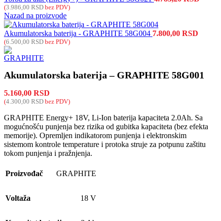
(
3.986,00
RSD
bez PDV)
Nazad na proizvode
Akumulatorska baterija - GRAPHITE 58G004
7.800,00
RSD
(
6.500,00
RSD
bez PDV)
Akumulatorska baterija – GRAPHITE 58G001
5.160,00
RSD
(
4.300,00
RSD
bez PDV)
GRAPHITE Energy+ 18V, Li-Ion baterija kapaciteta 2.0Ah. Sa
mogućnošću punjenja bez rizika od gubitka kapaciteta (bez efekta
memorije). Opremljen indikatorom punjenja i elektronskim
sistemom kontrole temperature i protoka struje za potpunu zaštitu
tokom punjenja i pražnjenja.
Proizvođač
GRAPHITE
Voltaža
18 V