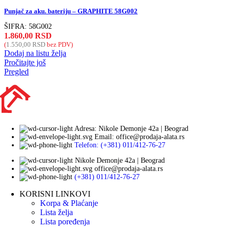
Punjač za aku. bateriju – GRAPHITE 58G002
ŠIFRA:
58G002
1.860,00
RSD
(
1.550,00
RSD
bez PDV)
Dodaj na listu želja
Pročitajte još
Pregled
Adresa: Nikole Demonje 42a | Beograd
Email: office@prodaja-alata.rs
Telefon: (+381) 011/412-76-27
Nikole Demonje 42a | Beograd
office@prodaja-alata.rs
(+381) 011/412-76-27
KORISNI LINKOVI
Korpa & Plaćanje
Lista želja
Lista poređenja