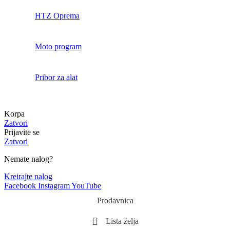
HTZ Oprema
Moto program
Pribor za alat
Korpa
Zatvori
Prijavite se
Zatvori
Nemate nalog?
Kreirajte nalog
Facebook
Instagram
YouTube
Prodavnica
Lista želja