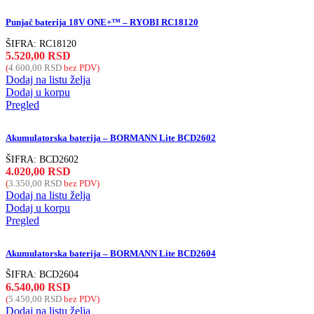
Punjač baterija 18V ONE+™ – RYOBI RC18120
ŠIFRA:
RC18120
5.520,00
RSD
(
4.600,00
RSD
bez PDV)
Dodaj na listu želja
Dodaj u korpu
Pregled
Akumulatorska baterija – BORMANN Lite BCD2602
ŠIFRA:
BCD2602
4.020,00
RSD
(
3.350,00
RSD
bez PDV)
Dodaj na listu želja
Dodaj u korpu
Pregled
Akumulatorska baterija – BORMANN Lite BCD2604
ŠIFRA:
BCD2604
6.540,00
RSD
(
5.450,00
RSD
bez PDV)
Dodaj na listu želja