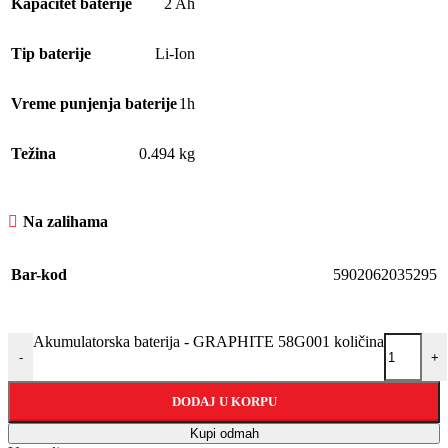
Kapacitet baterije
2 Ah
Tip baterije
Li-Ion
Vreme punjenja baterije
1h
Težina
0.494 kg
Na zalihama
Bar-kod
5902062035295
Akumulatorska baterija - GRAPHITE 58G001 količina
-
+
DODAJ U KORPU
Kupi odmah