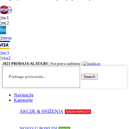
2023 PRODAJA-ALATA.RS
| Sva prava zadržana |
Search
Navigacija
Kategorije
AKCIJE & SNIŽENJA
SJAJNI POPUSTI!
NOVO U PONUDI
NOVO!