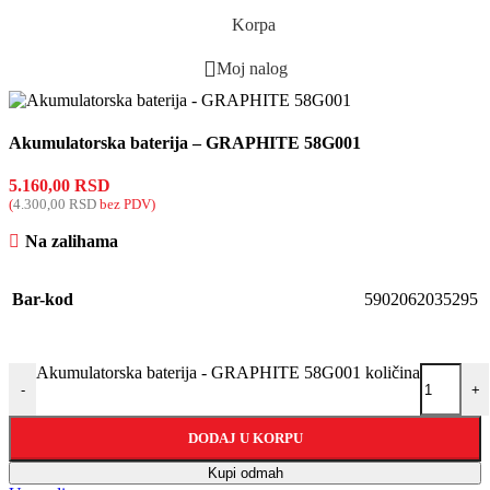
Korpa
Moj nalog
Akumulatorska baterija – GRAPHITE 58G001
5.160,00
RSD
(
4.300,00
RSD
bez PDV)
Na zalihama
Bar-kod
5902062035295
Akumulatorska baterija - GRAPHITE 58G001 količina
-
+
DODAJ U KORPU
Kupi odmah