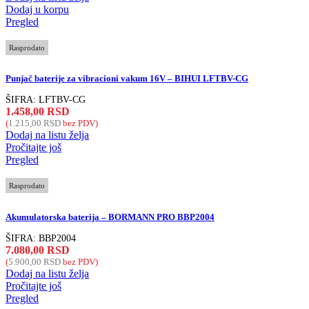
Dodaj u korpu
Pregled
Rasprodato
Punjač baterije za vibracioni vakum 16V – BIHUI LFTBV-CG
ŠIFRA:
LFTBV-CG
1.458,00
RSD
(
1.215,00
RSD
bez PDV)
Dodaj na listu želja
Pročitajte još
Pregled
Rasprodato
Akumulatorska baterija – BORMANN PRO BBP2004
ŠIFRA:
BBP2004
7.080,00
RSD
(
5.900,00
RSD
bez PDV)
Dodaj na listu želja
Pročitajte još
Pregled