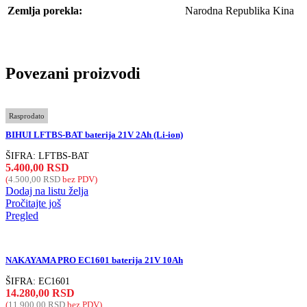
Zemlja porekla:
Narodna Republika Kina
Povezani proizvodi
Rasprodato
BIHUI LFTBS-BAT baterija 21V 2Ah (Li-ion)
ŠIFRA:
LFTBS-BAT
5.400,00
RSD
(
4.500,00
RSD
bez PDV)
Dodaj na listu želja
Pročitajte još
Pregled
NAKAYAMA PRO EC1601 baterija 21V 10Ah
ŠIFRA:
EC1601
14.280,00
RSD
(
11.900,00
RSD
bez PDV)