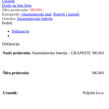
Uporedi
Dodaj na listu želja
Šifra proizvoda:
58G001
Kategorije:
Akumulatorski alati
,
Baterije i punjači
Oznaka:
Akumulatorska baterija
Podeli:
Deklaracija
Deklaracija
Naziv proizvoda:
Akumulatorska baterija – GRAPHITE 58G001
Šifra proizvoda:
58G001
Uvoznik:
Poljobit d.o.o.