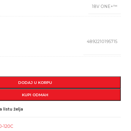
18V ONE+™
4892210195715
DODAJ U KORPU
KUPI ODMAH
 listu želja
0-120C