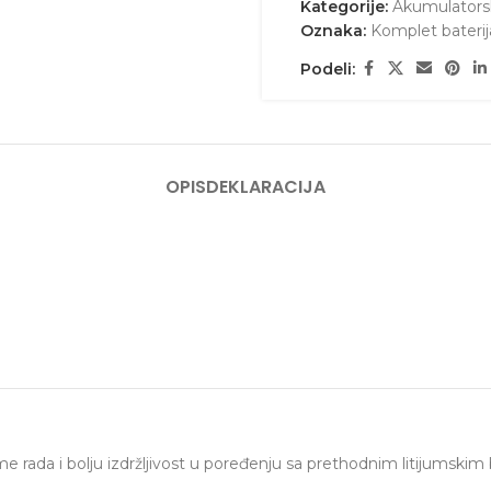
Kategorije:
Akumulatorsk
Oznaka:
Komplet baterij
Podeli:
OPIS
DEKLARACIJA
e rada i bolju izdržljivost u poređenju sa prethodnim litijumskim