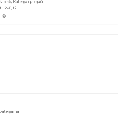
i alati
,
Baterije i punjači
a i punjač
 baterijama