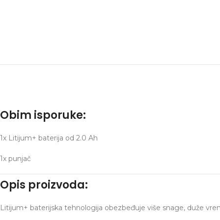
Obim isporuke:
1x Litijum+ baterija od 2.0 Ah
1x punjač
Opis proizvoda:
Litijum+ baterijska tehnologija obezbeđuje više snage, duže vrem