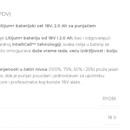
PDV)
tijum+ baterijski set 18V, 2.0 Ah sa punjačem
uje
Litijum+ bateriju od 18V i 2.0 Ah
, kao i odgovarajući
prednoj
IntelliCell™ tehnologiji
, svaka ćelija u bateriji se
a, što omogućava
duže vreme rada
,
veću izdržljivost
i
bolju
njenosti u četiri nivoa
(100%, 75%, 50% i 25%) pruža jasan
je, dok je punjač pouzdan i jednostavan za upotrebu.
re i profesionalce koji koriste 18V alate.
RYOBI
18 V