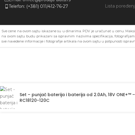
Lista poređen
Telefon: (+381) 011/412-76-27
Sve cene na ovom sajtu iskazane su u dinarima. PDV je uračunat u cenu. Maksim
na ovom sajtu budu prikazani sa ispravnim nazivima specifikacija, fotografija
sve navedene informacije i fotografije artikala na ovom sajtu u potpunosti ispravn
Set – punjač baterija i baterija od 2.0Ah, 18V ONE+™ 
RC18120-120C