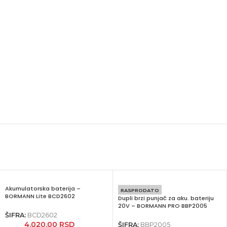
Akumulatorska baterija –
RASPRODATO
BORMANN Lite BCD2602
Dupli brzi punjač za aku. bateriju
20V – BORMANN PRO BBP2005
ŠIFRA:
BCD2602
4.020,00
RSD
ŠIFRA:
BBP2005