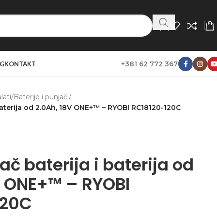
+381 62 772 367
G
KONTAKT
lati
/
Baterije i punjači
/
 baterija od 2.0Ah, 18V ONE+™ – RYOBI RC18120-120C
ač baterija i baterija od
V ONE+™ – RYOBI
120C