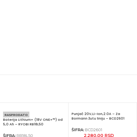
Punjač 20V,Li-Ion,2.0A – Za
RASPRODATO
Bormann žutu liniju – BCD2601
Baterija Lithium+ (18V ONE+™) od
5,0 Ah – RYOBI RB18L50
ŠIFRA:
BCD2601
2.280,00
RSD
ŠIFRA:
RB18L50