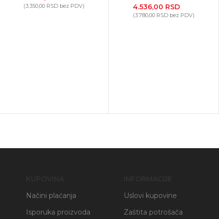
(
3.350,00
RSD
bez PDV)
4.536,00
RSD
(
3.780,00
RSD
bez PDV)
KUPOVINA
INFORMACIJE
Načini plaćanja
Uslovi kupovine
Isporuka proizvoda
Zaštita potrošača