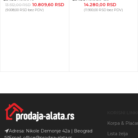
10.809,60
RSD
14.280,00
RSD
13.512,00
RSD
(
9.008,00
RSD
bez PDV)
(
11.900,00
RSD
bez PDV)
KORISNI LINK
Korpa & Plaća
Adresa: Nikole Demonje 42a | Beograd
Lista želja
Email: office@prodaja-alata.rs