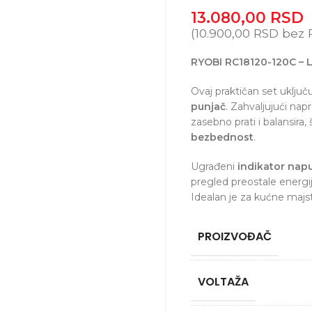
13.080,00
RSD
(
10.900,00
RSD
bez 
RYOBI RC18120-120C – Li
Ovaj praktičan set uključ
punjač
. Zahvaljujući na
zasebno prati i balansir
bezbednost
.
Ugrađeni
indikator napu
pregled preostale energi
Idealan je za kućne majsto
PROIZVOĐAČ
VOLTAŽA