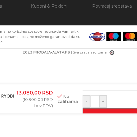
ja
Kuponi & Pokloni
Povraćaj sredstava
alno koristimo sve svoje resurse da Vam artikli
ma i cenama. Ipak, ne možemo garantovati da su
e.
2023 PRODAJA-ALATA.RS
| Sva prava zadržana |
BAR-KOD
13.080,00
RSD
– RYOBI
Na
(
10.900,00
RSD
zalihama
-
+
bez PDV)