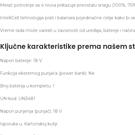
Merač potrošnje sa 4 nivoa prikazuje preostalu snagu (100%, 75%
IntelliCell tehnologija prati i balansira pojedinačne ćelije kako 
Vreme rada može varirati u zavisnosti od uređaja, baterije i način
Ključne karakteristike prema našem s
Napon baterije: 18 V
Funkcija eksternog punjača (power bank): Ne
Broj baterija u kompletu: 1
UN-kod: UN3481
Napon punjenja (punjač): 18 V
Facebook
Isporuka u: Kartonskoj kutiji