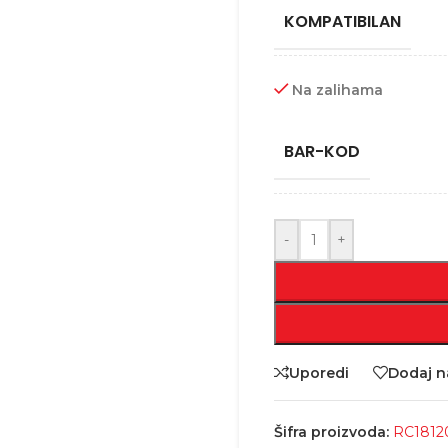
KOMPATIBILAN
Na zalihama
BAR-KOD
-
+
Uporedi
Dodaj na
Šifra proizvoda:
RC1812