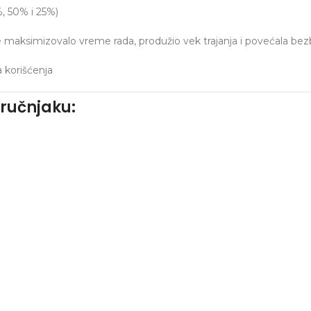
, 50% i 25%)
bi se maksimizovalo vreme rada, produžio vek trajanja i povećala b
a korišćenja
tručnjaku: