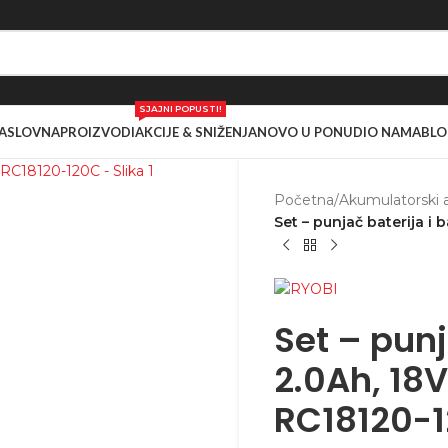
SJAJNI POPUSTI!
ASLOVNA
PROIZVODI
AKCIJE & SNIŽENJA
NOVO U PONUDI
O NAMA
BLO
Početna
/
Akumulatorski a
Set – punjač baterija i
Set – punj
2.0Ah, 18
RC18120-