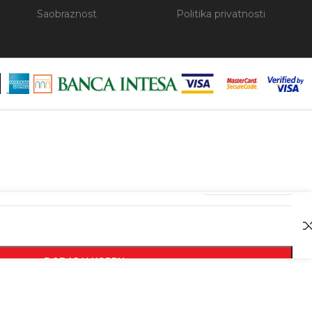
Saobraznost
Politika privatnosti
4892210195715
DODAJ U KORPU
KUPI ODMAH