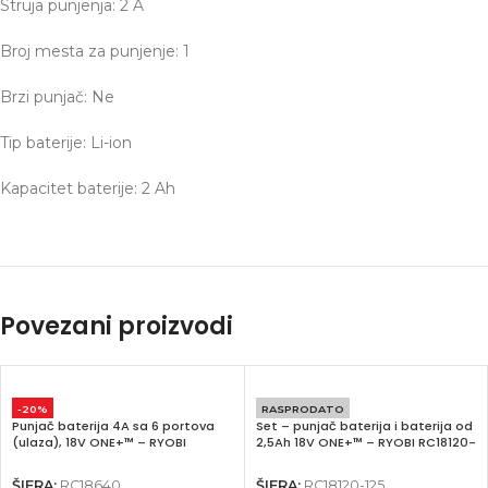
Instagram
Struja punjenja: 2 A
YouTube
Broj mesta za punjenje: 1
Brzi punjač: Ne
Tip baterije: Li-ion
Kapacitet baterije: 2 Ah
Povezani proizvodi
-20%
RASPRODATO
Punjač baterija 4A sa 6 portova
Set – punjač baterija i baterija od
(ulaza), 18V ONE+™ – RYOBI
2,5Ah 18V ONE+™ – RYOBI RC18120-
RC18640
125
ŠIFRA:
RC18640
ŠIFRA:
RC18120-125