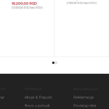
16.200,00
RSD
(
1.900,00
RSD
bez PDV)
(
13.500,00
RSD
bez PDV)
OVI
PRODAJA
REKLAMACIJA
nje
Akcije & Popusti
Reklamacije
Novo u ponudi
Povraćaj robe