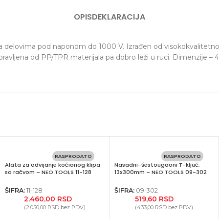
OPIS
DEKLARACIJA
na delovima pod naponom do 1000 V. Izrađen od visokokvalitetno
napravljena od PP/TPR materijala pa dobro leži u ruci. Dimenzije
RASPRODATO
RASPRODATO
Alata za odvijanje kočionog klipa
Nasadni-šestougaoni T-ključ,
sa račvom – NEO TOOLS 11-128
13x300mm – NEO TOOLS 09-302
ŠIFRA:
11-128
ŠIFRA:
09-302
2.460,00
RSD
519,60
RSD
(
2.050,00
RSD
bez PDV)
(
433,00
RSD
bez PDV)