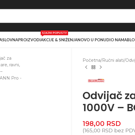
SJAJNI POPUSTI!
ASLOVNA
PROIZVODI
AKCIJE & SNIŽENJA
NOVO U PONUDI
O NAMA
BLO
Početna
/
Ručni alati
/
Odvi
Odvijač za
1000V – 
198,00
RSD
(
165,00
RSD
bez PD