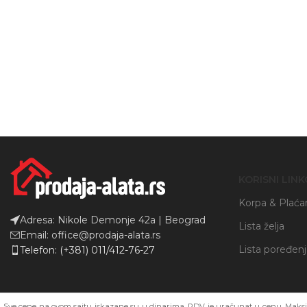
Instagram
YouTube
KORISNI LINK
Korpa & Plaća
Adresa: Nikole Demonje 42a | Beograd
Lista želja
Email: office@prodaja-alata.rs
Lista poređen
Telefon: (+381) 011/412-76-27
Sve cene na ovom sajtu iskazane su u dinarima. PDV je uračunat u cenu. Maksim