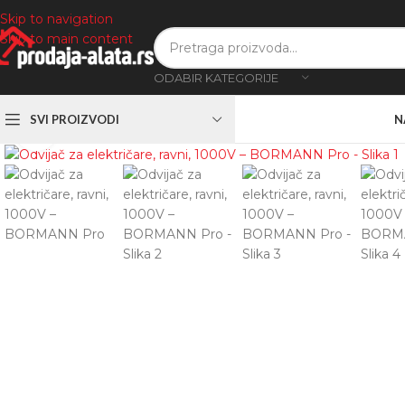
Skip to navigation
Skip to main content
ODABIR KATEGORIJE
SVI PROIZVODI
N
Zumiranje