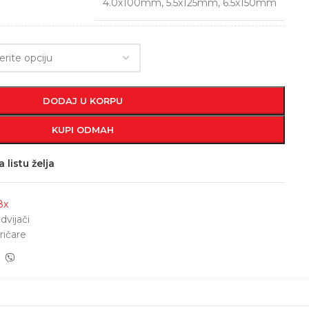
4.0x100mm
,
5.5x125mm
,
6.5x150mm
DODAJ U KORPU
KUPI ODMAH
 listu želja
8x
dvijači
ričare