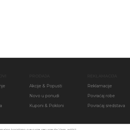
OVI
PRODAJA
REKLAMACIJA
nje
Akcije & Popusti
Reklamacije
Novo u ponudi
Povraćaj robe
ja
Kuponi & Pokloni
Povraćaj sredstava
alno koristimo sve svoje resurse da Vam artikli