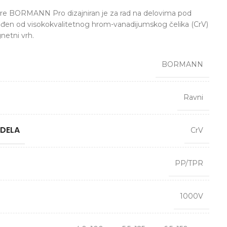
čare BORMANN Pro dizajniran je za rad na delovima pod
đen od visokokvalitetnog hrom-vanadijumskog čelika (CrV)
netni vrh.
BORMANN
Ravni
 DELA
CrV
PP/TPR
1000V