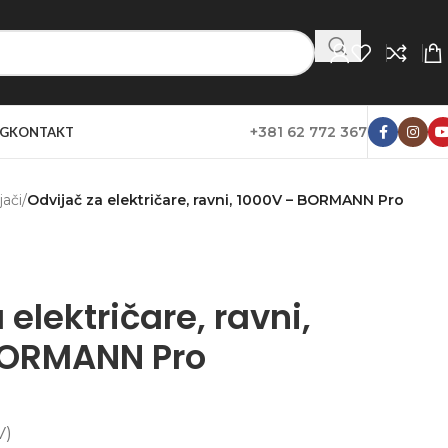
+381 62 772 367
G
KONTAKT
jači
/
Odvijač za električare, ravni, 1000V – BORMANN Pro
 električare, ravni,
BORMANN Pro
V)