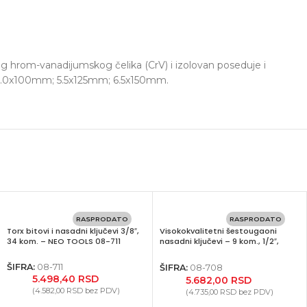
g hrom-vanadijumskog čelika (CrV) i izolovan poseduje i
 – 4.0x100mm; 5.5x125mm; 6.5x150mm.
RASPRODATO
RASPRODATO
Torx bitovi i nasadni ključevi 3/8″,
Visokokvalitetni šestougaoni
34 kom. – NEO TOOLS 08-711
nasadni ključevi – 9 kom., 1/2″,
100mm – NEO TOOLS 08-708
ŠIFRA:
08-711
ŠIFRA:
08-708
5.498,40
RSD
5.682,00
RSD
(
4.582,00
RSD
bez PDV)
(
4.735,00
RSD
bez PDV)