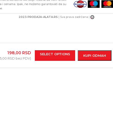
ma i cenama. Ipak, ne možemo garantovati da su
e.
2023 PRODAJA-ALATA.RS
| Sva prava zadržana |
198,00
RSD
SELECT OPTIONS
KUPI ODMAH
65,00
RSD
bez PDV)