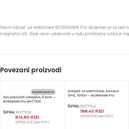
Ravni odvijač za električare BORMANN Pro dizajniran je za rad 
magnetni vrh. Radi veće udobnosti u radu profilisana ručka je 
Povezani proizvodi
Odvijač za električare, krstasti
RASPRODATO
(PH), 1000V – BORMANN Pro
Set preciznih odvijača, 6 kom –
BORMANN Pro BHT7106
ŠIFRA:
BHT70xx
188,40
RSD
ŠIFRA:
BHT7106
(
157,00
RSD
bez PDV)
814,80
RSD
(
679,00
RSD
bez PDV)