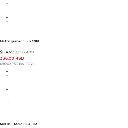
Metar gumirani – KSEIBI
ŠIFRA:
3027XX-8XX
336,00
RSD
(
280,00
RSD
bez PDV)
Metar – SOLA PRO-TM