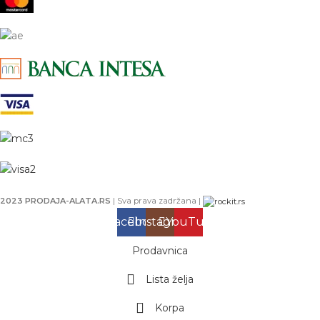
2023 PRODAJA-ALATA.RS
| Sva prava zadržana |
Facebook
Instagram
YouTube
Prodavnica
Lista želja
Korpa