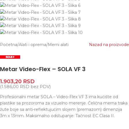
Početna
/
Alati i oprema
/
Merni alati
Nazad na proizvode
Metar Video-Flex – SOLA VF 3
1.903,20
RSD
(
1.586,00
RSD
bez PDV)
Profesionalni metar SOLA – Video-Flex VF 3 ima kućište od
plastike sa prozoroma za vizuelno merenje. Čelična merna traka
žute boje sa anti-reflektujućim slojem (premazom) dimenzija
3m x 13mm. Maksimalno odstupanje: Tačnost EC Clasa II.