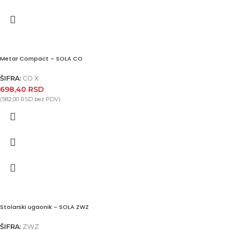
Metar Compact – SOLA CO
ŠIFRA:
CO X
698,40
RSD
(
582,00
RSD
bez PDV)
Stolarski ugaonik – SOLA ZWZ
ŠIFRA:
ZWZ