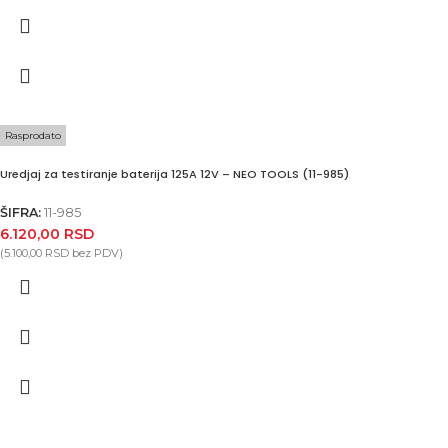
Rasprodato
Uredjaj za testiranje baterija 125A 12V – NEO TOOLS (11-985)
ŠIFRA:
11-985
6.120,00
RSD
(
5.100,00
RSD
bez PDV)