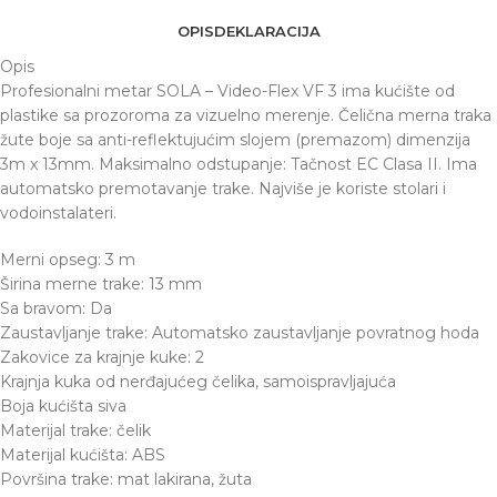
OPIS
DEKLARACIJA
Opis
Profesionalni metar SOLA – Video-Flex VF 3 ima kućište od
plastike sa prozoroma za vizuelno merenje. Čelična merna traka
žute boje sa anti-reflektujućim slojem (premazom) dimenzija
3m x 13mm. Maksimalno odstupanje: Tačnost EC Clasa II. Ima
automatsko premotavanje trake. Najviše je koriste stolari i
vodoinstalateri.
Merni opseg: 3 m
Širina merne trake: 13 mm
Sa bravom: Da
Zaustavljanje trake: Automatsko zaustavljanje povratnog hoda
Zakovice za krajnje kuke: 2
Krajnja kuka od nerđajućeg čelika, samoispravljajuća
Boja kućišta siva
Materijal trake: čelik
Materijal kućišta: ABS
Površina trake: mat lakirana, žuta