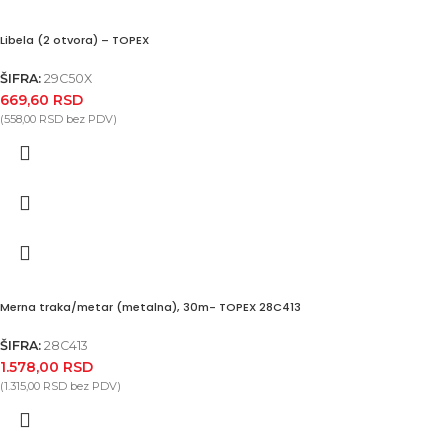
Libela (2 otvora) – TOPEX
ŠIFRA:
29C50X
669,60
RSD
(
558,00
RSD
bez PDV)
Merna traka/metar (metalna), 30m- TOPEX 28C413
ŠIFRA:
28C413
1.578,00
RSD
(
1.315,00
RSD
bez PDV)