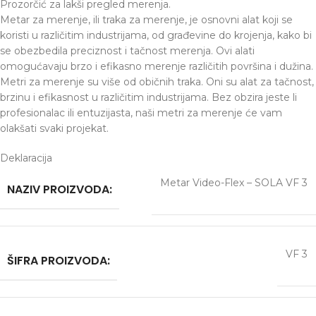
Prozorčić za lakši pregled merenja.
Metar za merenje, ili traka za merenje, je osnovni alat koji se
koristi u različitim industrijama, od građevine do krojenja, kako bi
se obezbedila preciznost i tačnost merenja. Ovi alati
omogućavaju brzo i efikasno merenje različitih površina i dužina.
Metri za merenje su više od običnih traka. Oni su alat za tačnost,
brzinu i efikasnost u različitim industrijama. Bez obzira jeste li
profesionalac ili entuzijasta, naši metri za merenje će vam
olakšati svaki projekat.
Deklaracija
Metar Video-Flex – SOLA VF 3
NAZIV PROIZVODA:
VF 3
ŠIFRA PROIZVODA: