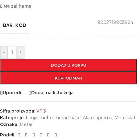
Na zalihama
9002719003984
BAR-KOD
-
+
DODAJ U KORPU
KUPI ODMAH
Uporedi
Dodaj na listu želja
Šifra proizvoda:
VF 3
Kategorije:
Lenjiri metri i merne trake
,
Alati i oprema
,
Merni alati
Oznaka:
Metar
Podeli: