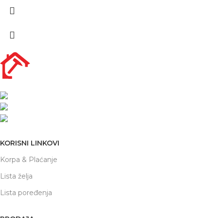
Nikole Demonje 42a | Beograd
office@prodaja-alata.rs
(+381) 011/412-76-27
KORISNI LINKOVI
Korpa & Plaćanje
Lista želja
Lista poređenja