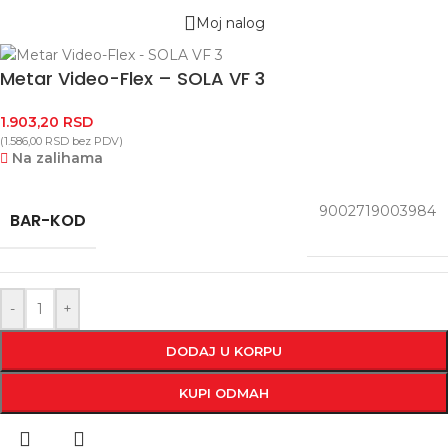
Moj nalog
Metar Video-Flex – SOLA VF 3
1.903,20
RSD
(
1.586,00
RSD
bez PDV)
Na zalihama
9002719003984
BAR-KOD
-
+
DODAJ U KORPU
KUPI ODMAH