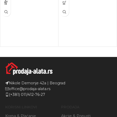
Nikole Demonje 42a | Beograd
office@prodaja-alata.rs
(+381) 011/412-76-27
KORISNI LINKOVI
PRODAJA
Korpa & Plaćanje
Akcije & Popusti