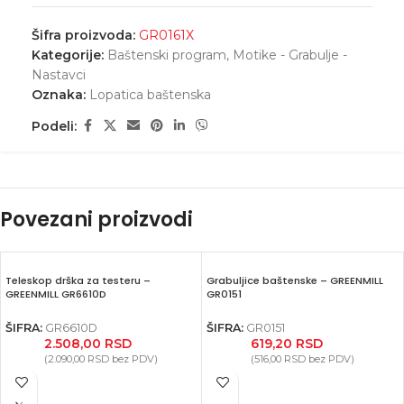
Šifra proizvoda:
GR0161X
Kategorije:
Baštenski program
,
Motike - Grabulje -
Nastavci
Oznaka:
Lopatica baštenska
Podeli:
Povezani proizvodi
Teleskop drška za testeru –
Grabuljice baštenske – GREENMILL
GREENMILL GR6610D
GR0151
ŠIFRA:
GR6610D
ŠIFRA:
GR0151
2.508,00
RSD
619,20
RSD
(
2.090,00
RSD
bez PDV)
(
516,00
RSD
bez PDV)