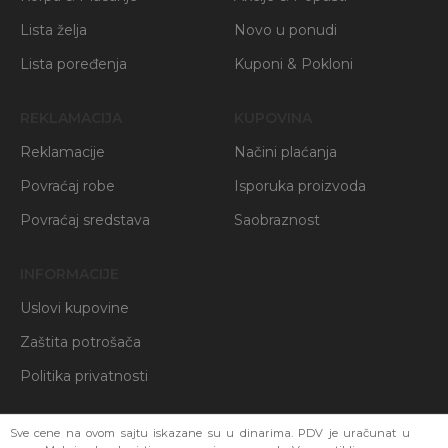
Lista želja
Novo u ponudi
Lista poređenja
Kuponi & Pokloni
REKLAMACIJA
KUPOVINA
Reklamacije
Načini plaćanja
Povraćaj robe
Isporuka proizvoda
Povraćaj sredstava
Saobraznost
INFORMACIJE
Uslovi kupovine
Zaštita potrošača
Politika privatnosti
Sve cene na ovom sajtu iskazane su u dinarima. PDV je uračunat u