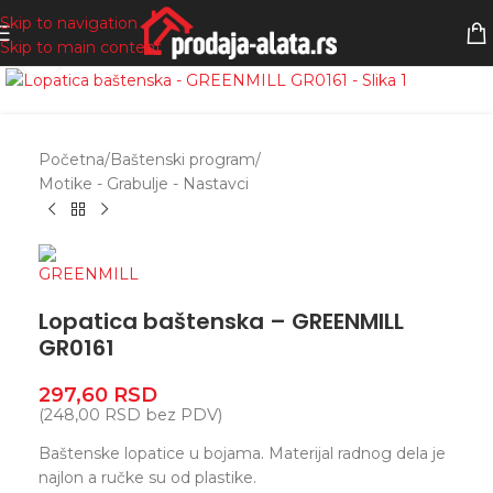
Skip to navigation
Skip to main content
Zumiranje
Početna
/
Baštenski program
/
Motike - Grabulje - Nastavci
Lopatica baštenska – GREENMILL
GR0161
297,60
RSD
(
248,00
RSD
bez PDV)
Baštenske lopatice u bojama. Materijal radnog dela je
najlon a ručke su od plastike.