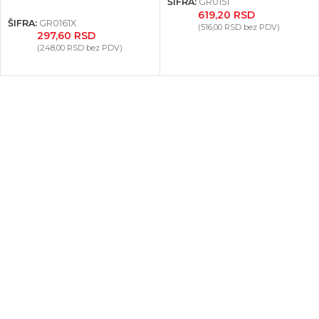
ŠIFRA:
GR0151
619,20
RSD
ŠIFRA:
GR0161X
(
516,00
RSD
bez PDV)
297,60
RSD
(
248,00
RSD
bez PDV)
Facebook