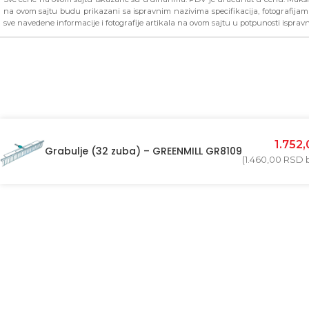
na ovom sajtu budu prikazani sa ispravnim nazivima specifikacija, fotografija
sve navedene informacije i fotografije artikala na ovom sajtu u potpunosti ispravn
1.752
Grabulje (32 zuba) – GREENMILL GR8109
(
1.460,00
RSD
b