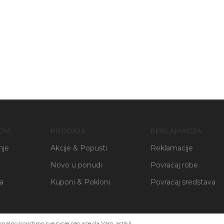
OVI
PRODAJA
REKLAMACIJA
nje
Akcije & Popusti
Reklamacije
Novo u ponudi
Povraćaj robe
ja
Kuponi & Pokloni
Povraćaj sredstava
alno koristimo sve svoje resurse da Vam artikli