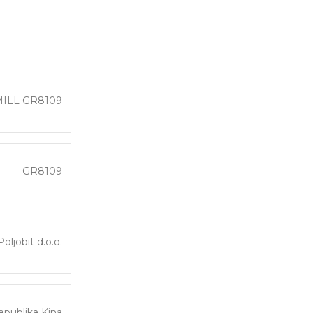
NMILL GR8109
GR8109
Poljobit d.o.o.
publika Kina