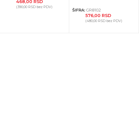
468,00
RSD
(
390,00
RSD
bez PDV)
ŠIFRA:
GR8102
576,00
RSD
(
480,00
RSD
bez PDV)