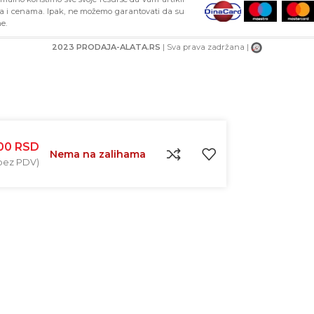
ma i cenama. Ipak, ne možemo garantovati da su
e.
2023 PRODAJA-ALATA.RS
| Sva prava zadržana |
,00
RSD
Nema na zalihama
ez PDV)