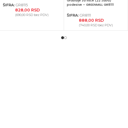
Grabulje za lišće (22 zuba)
podesive – GREENMILL GR8111
ŠIFRA:
GR8115
828,00
RSD
(
690,00
RSD
bez PDV)
ŠIFRA:
GR8111
888,00
RSD
(
740,00
RSD
bez PDV)