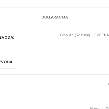
DEKLARACIJA
Grabulje (32 zuba) – GREE
IZVODA:
IZVODA:
Narodna Re