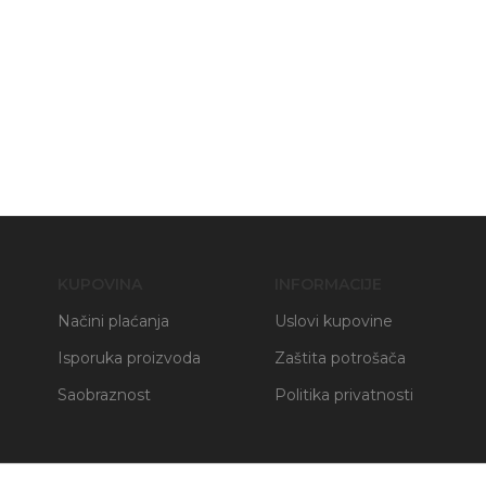
KUPOVINA
INFORMACIJE
Načini plaćanja
Uslovi kupovine
Isporuka proizvoda
Zaštita potrošača
Saobraznost
Politika privatnosti