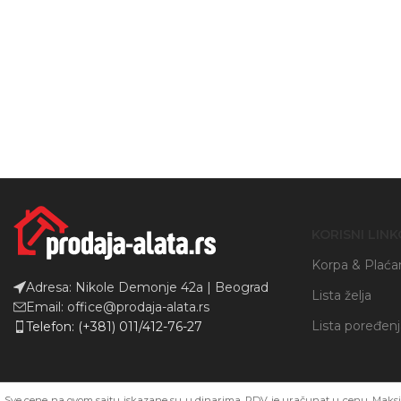
Instagram
YouTube
KORISNI LINK
Korpa & Plaća
Adresa: Nikole Demonje 42a | Beograd
Lista želja
Email: office@prodaja-alata.rs
Lista poređen
Telefon: (+381) 011/412-76-27
Sve cene na ovom sajtu iskazane su u dinarima. PDV je uračunat u cenu. Maksim