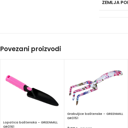
ZEMLJA PO
Povezani proizvodi
Grabuljice baštenske – GREENMILL
GR0151
Lopatica baštenska – GREENMILL
GR0161