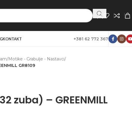
+381 62 772 367
G
KONTAKT
ram
/
Motike - Grabulje - Nastavci
/
GREENMILL GR8109
(32 zuba) – GREENMILL