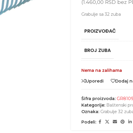
(
1.460,00
RSD
bez P
Grabulje sa 32 zuba
PROIZVOĐAČ
BROJ ZUBA
Nema na zalihama
Uporedi
Dodaj na
Šifra proizvoda:
GR810
Kategorije:
Baštenski p
Oznaka:
Grabulje 32 zub
Podeli: