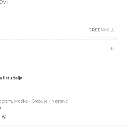
DV)
GREENMILL
32
 listu želja
9
rogram
,
Motike - Grabulje - Nastavci
a