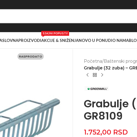
SJAJNI POPUSTI!
ASLOVNA
PROIZVODI
AKCIJE & SNIŽENJA
NOVO U PONUDI
O NAMA
BLO
RASPRODATO
Početna
/
Baštenski prog
Grabulje (32 zuba) – 
Grabulje 
GR8109
1.752,00
RSD