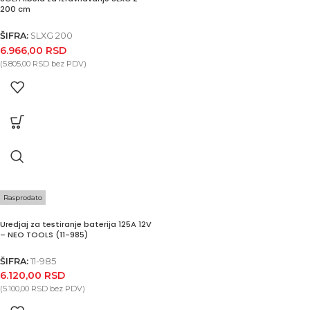
200 cm
ŠIFRA:
SLXG 200
6.966,00
RSD
(
5.805,00
RSD
bez PDV)
Rasprodato
Uredjaj za testiranje baterija 125A 12V
– NEO TOOLS (11-985)
ŠIFRA:
11-985
6.120,00
RSD
(
5.100,00
RSD
bez PDV)