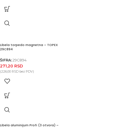
Libela torpedo magnetna – TOPEX
29C894
ŠIFRA:
29C894
271,20
RSD
(
226,00
RSD
bez PDV)
Libela aluminijum Profi (3 otvora) –