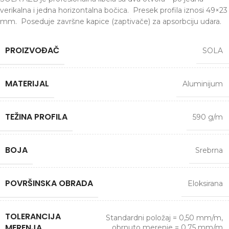
verikalna i jedna horizontalna bočica. Presek profila iznosi 49×23
mm. Poseduje završne kapice (zaptivače) za apsorbciju udara.
PROIZVOĐAČ
SOLA
MATERIJAL
Aluminijum
TEŽINA PROFILA
590 g/m
BOJA
Srebrna
POVRŠINSKA OBRADA
Eloksirana
TOLERANCIJA
Standardni položaj = 0,50 mm/m,
MERENJA
obrnuto merenje = 0,75 mm/m