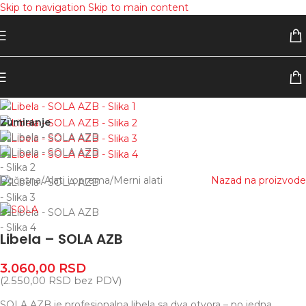
Skip to navigation
Skip to main content
Zumiranje
Početna
/
Alati i oprema
/
Merni alati
Nazad na proizvode
Libela – SOLA AZB
3.060,00
RSD
(
2.550,00
RSD
bez PDV)
SOLA AZB je profesionalna libela sa dva otvora – po jedna