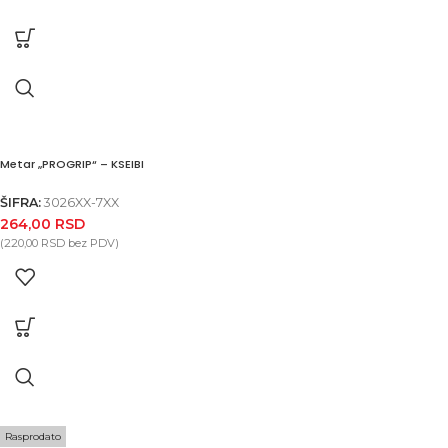
Metar „PROGRIP“ – KSEIBI
ŠIFRA:
3026XX-7XX
264,00
RSD
(
220,00
RSD
bez PDV)
Rasprodato