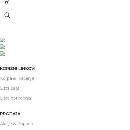
Nikole Demonje 42a | Beograd
office@prodaja-alata.rs
(+381) 011/412-76-27
KORISNI LINKOVI
Korpa & Plaćanje
Lista želja
Lista poređenja
PRODAJA
Akcije & Popusti