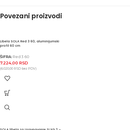
Povezani proizvodi
Libela SOLA Red 3 60, aluminijumski
profil 60 cm
ŠIFRA:
Red 3 60
7.224,00
RSD
(
6.020,00
RSD
bez PDV)
SOLA libela za izravnavanje SLXG 2 –