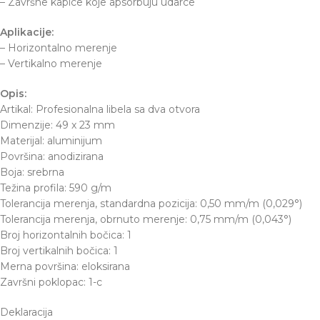
– Završne kapice koje apsorbuju udarce
Aplikacije:
– Horizontalno merenje
– Vertikalno merenje
Opis:
Artikal: Profesionalna libela sa dva otvora
Dimenzije: 49 x 23 mm
Materijal: aluminijum
Površina: anodizirana
Boja: srebrna
Težina profila: 590 g/m
Tolerancija merenja, standardna pozicija: 0,50 mm/m (0,029°)
Tolerancija merenja, obrnuto merenje: 0,75 mm/m (0,043°)
Broj horizontalnih bočica: 1
Broj vertikalnih bočica: 1
Merna površina: eloksirana
Završni poklopac: 1-c
Deklaracija