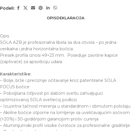
Podeli:
OPIS
DEKLARACIJA
Opis
SOLA AZB je profesionalna libela sa dva otvora – po jedna
verikalna i jedna horizontalna bočica.
Presek profila iznosi 49×23 mm. Poseduje završne kapice
(zaptivače) za apsorbciju udara.
Karakteristike:
– Bolje, brže i preciznije očitavanje kroz patentirane SOLA
FOCUS bočice
– Poboljšana čitljivost pri slabom svetlu zahvaljujući
optimizovanoj SOLA svetlećoj podlozi
– Izuzetna tačnost merenja u standardnom i obrnutom položaju
– Akrilne bočice otporne na lomljenje sa uveličavajućim sočivom
(+20%) i 30-godišnjom garancijom protiv curenja
– Aluminijumski profil visoke čvrstoće za profesionalne graditelje