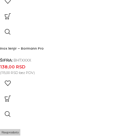
Inox lenjir – Bormann Pro
ŠIFRA:
BHTXXXX
138,00
RSD
(
115,00
RSD
bez PDV)
Rasprodato