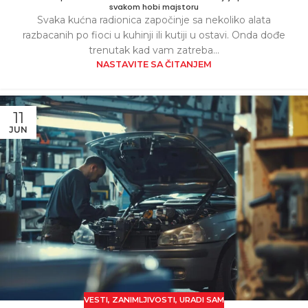
svakom hobi majstoru
Svaka kućna radionica započinje sa nekoliko alata
razbacanih po fioci u kuhinji ili kutiji u ostavi. Onda dođe
trenutak kad vam zatreba...
NASTAVITE SA ČITANJEM
11
JUN
VESTI
,
ZANIMLJIVOSTI
,
URADI SAM