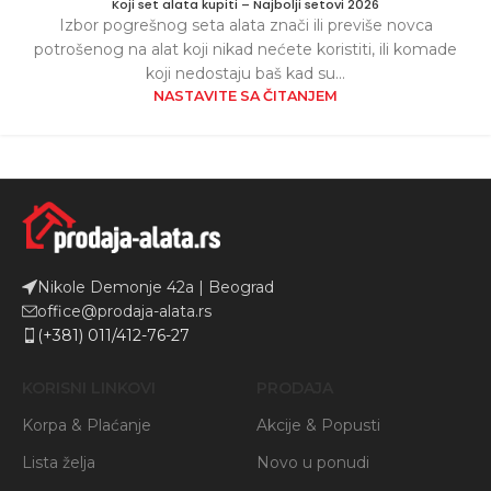
Koji set alata kupiti – Najbolji setovi 2026
Izbor pogrešnog seta alata znači ili previše novca
potrošenog na alat koji nikad nećete koristiti, ili komade
koji nedostaju baš kad su...
NASTAVITE SA ČITANJEM
Nikole Demonje 42a | Beograd
office@prodaja-alata.rs
(+381) 011/412-76-27
KORISNI LINKOVI
PRODAJA
Korpa & Plaćanje
Akcije & Popusti
Lista želja
Novo u ponudi