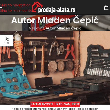
Skip to navigation
Skip to main content
Autor
Mladen Čepić
Naslovna
/
Autor Mladen Čepić
16
JUL
ZANIMLJIVOSTI
,
URADI SAM
,
IDEJE
Kako opremiti kućnu radionicu: Osnovni alat koji je potreban