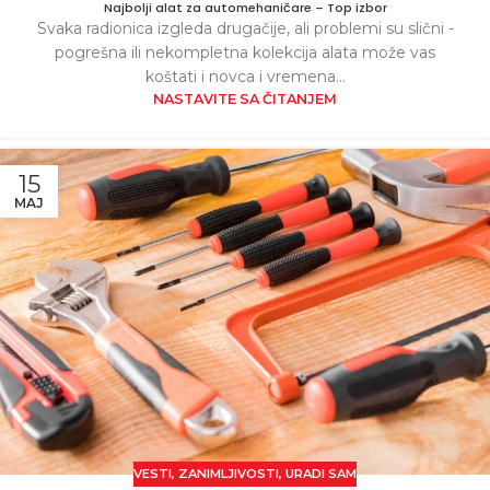
Najbolji alat za automehaničare – Top izbor
Svaka radionica izgleda drugačije, ali problemi su slični -
pogrešna ili nekompletna kolekcija alata može vas
koštati i novca i vremena...
NASTAVITE SA ČITANJEM
15
MAJ
VESTI
,
ZANIMLJIVOSTI
,
URADI SAM