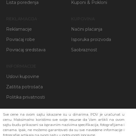
Lista poređenja
Kuponi & Pokloni
REKLAMACIJA
KUPOVINA
Reklamacije
Načini plaćanja
Povraćaj robe
Isporuka proizvoda
Povraćaj sredstava
Saobraznost
INFORMACIJE
Uslovi kupovine
Zaštita potrošača
Politika privatnosti
Sve cene na ovom sajtu iskazane su u dinarima. PDV je uračunat u
cenu. Maksimalno koristimo sve svoje resurse da Vam artikli na ovom
sajtu budu prikazani sa ispravnim nazivima specifikacija, fotografijama i
cenama. Ipak, ne možemo garantovati da su sve navedene informacije i
fotografije artikala na ovom sajtu u potpunosti ispravne.