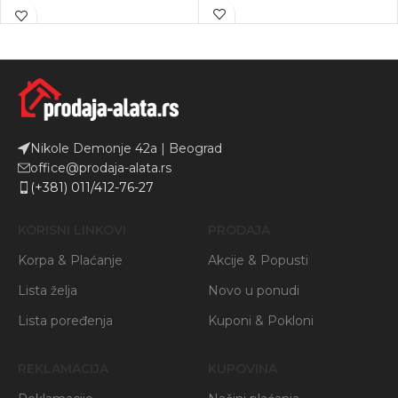
Nikole Demonje 42a | Beograd
office@prodaja-alata.rs
(+381) 011/412-76-27
KORISNI LINKOVI
PRODAJA
Korpa & Plaćanje
Akcije & Popusti
Lista želja
Novo u ponudi
Lista poređenja
Kuponi & Pokloni
REKLAMACIJA
KUPOVINA