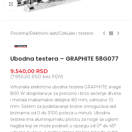
Zumiranje
Početna
/
Električni alati
/
Cirkulari i testere
Ubodna testera – GRAPHITE 58G077
9.540,00
RSD
(
7.950,00
RSD
bez PDV)
Vrhunska električna ubodna testera GRAPHITE snage
800 W dizajnirana je za precizno i brzo sečenje drveta
i metala maksimalne debljine 80 mm, odnosno 10
mm. Sistem za podešavanje brzine omogućava rad
brzinama od 0 do 3100 poteza u minuti. Ubodna
testera ima aluminijumsku pločicu za noge sa uglom
nagiba koji se može podesiti u opsegu od 0° do 45°