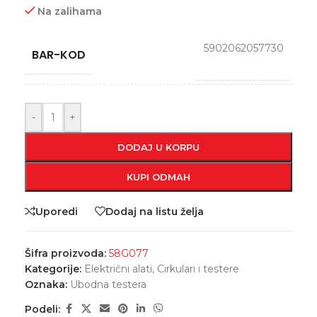
Na zalihama
5902062057730
BAR-KOD
-
+
DODAJ U KORPU
KUPI ODMAH
Uporedi
Dodaj na listu želja
Šifra proizvoda:
58G077
Kategorije:
Električni alati
,
Cirkulari i testere
Oznaka:
Ubodna testera
Podeli: