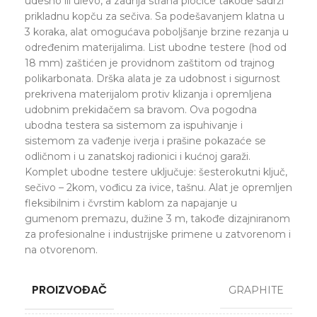
udesno ili ulevo, a zadnja strana pločice takođe sadrži
prikladnu kopču za sečiva. Sa podešavanjem klatna u
3 koraka, alat omogućava poboljšanje brzine rezanja u
određenim materijalima. List ubodne testere (hod od
18 mm) zaštićen je providnom zaštitom od trajnog
polikarbonata. Drška alata je za udobnost i sigurnost
prekrivena materijalom protiv klizanja i opremljena
udobnim prekidačem sa bravom. Ova pogodna
ubodna testera sa sistemom za ispuhivanje i
sistemom za vađenje iverja i prašine pokazaće se
odličnom i u zanatskoj radionici i kućnoj garaži.
Komplet ubodne testere uključuje: šesterokutni ključ,
sečivo – 2kom, vođicu za ivice, tašnu. Alat je opremljen
fleksibilnim i čvrstim kablom za napajanje u
gumenom premazu, dužine 3 m, takođe dizajniranom
za profesionalne i industrijske primene u zatvorenom i
na otvorenom.
PROIZVOĐAČ
GRAPHITE