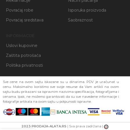
Reklamacije
Načini plaćanja
Povraćaj robe
Isporuka proizvoda
Povraćaj sredstava
Saobraznost
INFORMACIJE
Uslovi kupovine
Zaštita potrošača
Politika privatnosti
Sve cene na ovom sajtu iskazane su u dinarima. PDV je uračunat u
cenu. Maksimalno koristimo sve svoje resurse da Vam artikli na ovom
sajtu budu prikazani sa ispravnim nazivima specifikacija, fotografijama i
cenama. Ipak, ne možemo garantovati da su sve navedene informacije i
fotografije artikala na ovom sajtu u potpunosti ispravne.
2023 PRODAJA-ALATA.RS
| Sva prava zadržana |