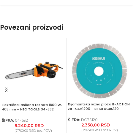
Povezani proizvodi
Dijamantska rezna ploča B-ACTION
Električna lančana testera 1800 W,
za TCSA1200 – BIHUI DCBS120
405 mm – NEO TOOLS 04-632
ŠIFRA:
DCBS120
ŠIFRA:
04-632
2.358,00
RSD
9.240,00
RSD
(
1.965,00
RSD
bez PDV)
(
7.700,00
RSD
bez PDV)