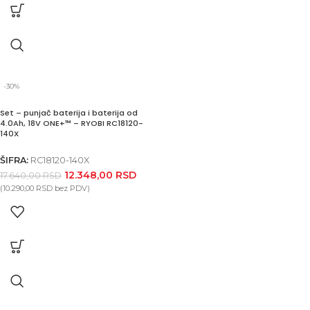
-30%
Set – punjač baterija i baterija od
4.0Ah, 18V ONE+™ – RYOBI RC18120-
140X
ŠIFRA:
RC18120-140X
12.348,00
RSD
17.640,00
RSD
(
10.290,00
RSD
bez PDV)