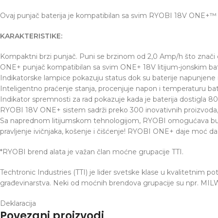
Ovaj punjač baterija je kompatibilan sa svim RYOBI 18V ONE+™ li
KARAKTERISTIKE:
Kompaktni brzi punjač. Puni se brzinom od 2,0 Amp/h što znači d
ONE+ punjač kompatibilan sa svim ONE+ 18V litijum-jonskim bat
Indikatorske lampice pokazuju status dok su baterije napunjene 
Inteligentno praćenje stanja, procenjuje napon i temperaturu ba
Indikator spremnosti za rad pokazuje kada je baterija dostigla 8
RYOBI 18V ONE+ sistem sadrži preko 300 inovativnih proizvoda, da
Sa naprednom litijumskom tehnologijom, RYOBI omogućava bušenje
pravljenje ivičnjaka, košenje i čišćenje! RYOBI ONE+ daje moć da 
*RYOBI brend alata je važan član moćne grupacije TTI.
Techtronic Industries (TTI) je lider svetske klase u kvalitetnim po
građevinarstva. Neki od moćnih brendova grupacije su npr. M
Deklaracija
Povezani proizvodi