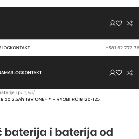
+381 62 772 3
BLOG
KONTAKT
NAMA
BLOG
KONTAKT
aterije i punjači
/
erija od 2,5Ah 18V ONE+™ – RYOBI RC18120-125
 baterija i baterija od