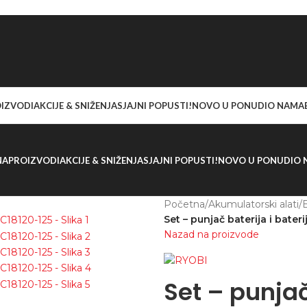
IZVODI
AKCIJE & SNIŽENJA
SJAJNI POPUSTI!
NOVO U PONUDI
O NAMA
NA
PROIZVODI
AKCIJE & SNIŽENJA
SJAJNI POPUSTI!
NOVO U PONUDI
O 
Početna
/
Akumulatorski alati
/
B
Set – punjač baterija i bat
Nazad na proizvode
Set – punjač