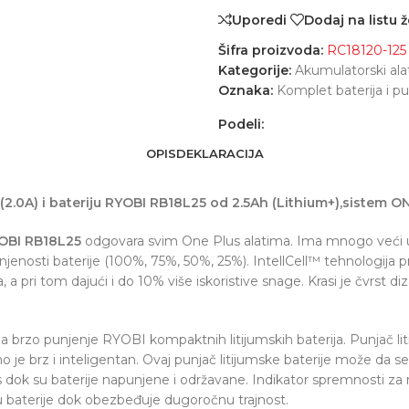
Uporedi
Dodaj na listu ž
Šifra proizvoda:
RC18120-125
Kategorije:
Akumulatorski ala
Oznaka:
Komplet baterija i p
Podeli:
OPIS
DEKLARACIJA
2.0A) i bateriju RYOBI RB18L25 od 2.5Ah (Lithium+),sistem ON
OBI RB18L25
odgovara svim One Plus alatima. Ima mnogo veći uč
jenosti baterije (100%, 75%, 50%, 25%). IntellCell™ tehnologija pr
ja, a pri tom dajući i do 10% više iskoristive snage. Krasi je čvr
 brzo punjenje RYOBI kompaktnih litijumskih baterija. Punjač lit
 brz i inteligentan. Ovaj punjač litijumske baterije može da se 
s dok su baterije napunjene i održavane. Indikator spremnosti za 
ru baterije dok obezbeđuje dugoročnu trajnost.