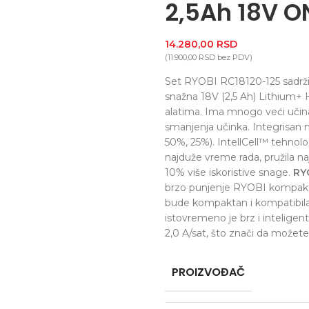
2,5Ah 18V O
14.280,00
RSD
(
11.900,00
RSD
bez PDV)
Set RYOBI RC18120-125 sadrži p
snažna 18V (2,5 Ah) Lithium+ 
alatima. Ima mnogo veći učina
smanjenja učinka. Integrisan m
50%, 25%). IntellCell™ tehnolog
najduže vreme rada, pružila naj
10% više iskoristive snage.
RY
brzo punjenje RYOBI kompaktnih 
bude kompaktan i kompatibil
istovremeno je brz i inteligen
2,0 A/sat, što znači da možete 
PROIZVOĐAČ