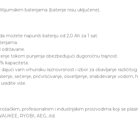
tijumskim baterijama (baterije nisu uključene).
a možete napuniti bateriju od 2,0 Ah za 1 sat.
erijama.
i održavane.
terije tokom punjenja obezbeđujući dugoročnu trajnost.
0% kapaciteta.
jući vam vrhunsku raznovrsnost i izbor za obavljanje različitog 
, sečenje, pričvršćivanje, osvetljenje, snabdevanje vodom, hlađ
uradite više.
trošačkim, profesionalnim i industrijskim proizvodima koji se plasi
ILWAUKEE, RYOBI, AEG…itd.