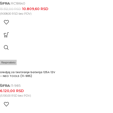
ŠIFRA:
RC18640
10.809,60
RSD
13.512,00
RSD
(
9.008,00
RSD
bez PDV)
Rasprodato
Uredjaj za testiranje baterija 125A 12V
– NEO TOOLS (11-985)
ŠIFRA:
11-985
6.120,00
RSD
(
5.100,00
RSD
bez PDV)