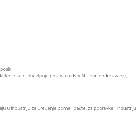
posla.
enje kao i obavljanje poslova u dvorištu npr. podrezivanje,
raju u industriju za uređenje doma i bašte, za popravke i industriju