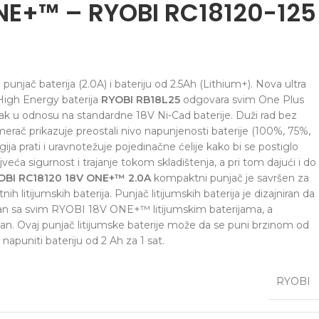
NE+™ – RYOBI RC18120-125
unjač baterija (2.0A) i bateriju od 2.5Ah (Lithium+). Nova ultra
High Energy baterija
RYOBI RB18L25
odgovara svim One Plus
k u odnosu na standardne 18V Ni-Cad baterije. Duži rad bez
erač prikazuje preostali nivo napunjenosti baterije (100%, 75%,
ija prati i uravnotežuje pojedinačne ćelije kako bi se postiglo
veća sigurnost i trajanje tokom skladištenja, a pri tom dajući i do
OBI RC18120 18V ONE+™ 2.0A
kompaktni punjač je savršen za
litijumskih baterija. Punjač litijumskih baterija je dizajniran da
an sa svim RYOBI 18V ONE+™ litijumskim baterijama, a
tan. Ovaj punjač litijumske baterije može da se puni brzinom od
napuniti bateriju od 2 Ah za 1 sat.
RYOBI