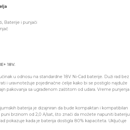
elja
ti
,
Baterije i punjači
unjač
E+ 18V.
inak u odnosu na standardne 18V Ni-Cad baterije. Duži rad bez
ati i uravnotežuje pojedinačne ćelije kako bi se postiglo najduže
st dizajn pakovanja sa ugrađenom zaštitom od udara. Vreme punjenja
ijumskih baterija je dizajniran da bude kompaktan i kompatibilan
puni brzinom od 2,0 A/sat, što znači da možete napuniti bateriju
rad pokazuje kada je baterija dostigla 80% kapaciteta. Uključuje