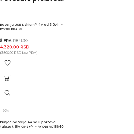
Baterija USB Lithium™ 4V od 3.0Ah –
RYOBI RB4L30
ŠIFRA:
RB4L30
4.320,00
RSD
(
3.600,00
RSD
bez PDV)
-20%
Punjač baterija 4A sa 6 portova
(ulaza), 18V ONE+™ – RYOBI RC18640