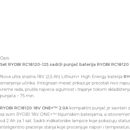
Opis
Set RYOBI RC18120-125 sadrži punjač baterija RYOBI RC18120 (
Nova ultra snažna 18V (2,5 Ah) Lithium+ High Energy baterija
RY
smanjenja učinka. Integrisan merač prikazuje preostali nivo napun
vreme rada, pružila najveća sigurnost i trajanje tokom skladišten
punjača – 75 min.
RYOBI RC18120 18V ONE+™ 2.0A
kompaktni punjač je savršen za
sa svim RYOBI 18V ONE+™ litijumskim baterijama, a istovremeno je
od 2 Ah za 1 sat. Sadrži indikatorske lampice koje pokazuju statu
inteligentno praćenje stanja koje procenjuje napon i temperatu