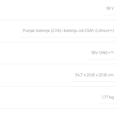
18 V
Punjač baterija (2.0A) i bateriju od 2.5Ah (Lithium+)
18V ONE+™
34,7 x 20,8 x 20,8 cm
1,17 kg