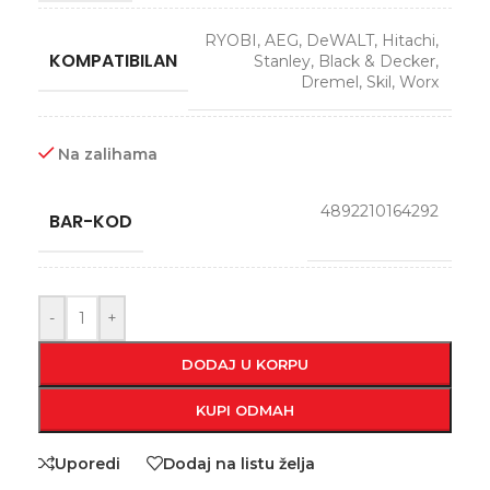
RYOBI, AEG, DeWALT, Hitachi,
KOMPATIBILAN
Stanley, Black & Decker,
Dremel, Skil, Worx
Na zalihama
4892210164292
BAR-KOD
-
+
DODAJ U KORPU
KUPI ODMAH
Uporedi
Dodaj na listu želja