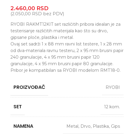
2.460,00
RSD
(
2.050,00
RSD
bez PDV)
RYOBI RAKMT12KIT set različitih pribora idealan je za
testerisanje različitih materijala kao što su drvo,
gipsane ploče, plastika i metal.
Ovaj set sadrži 1 x 88 mm ravni list testere, 1 x 28 mm
od dva-materiala ravnu testeru, 2 x 95 mm brusni papir
240 granulacije, 4 x 95 mm brusni papir 120
granulacije, 4 x 95 mm brusni papir 80 granulacije.
Pribor je kompatibilan sa RYOBI modelom RMT18-0.
PROIZVOĐAČ
RYOBI
SET
12 kom.
NAMENA
Metal
,
Drvo
,
Plastika
,
Gips