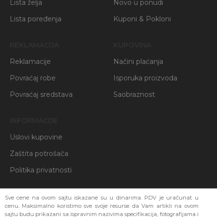
Lista želja
Novo u ponudi
Lista poređenja
Kuponi & Pokloni
REKLAMACIJA
KUPOVINA
Reklamacije
Načini plaćanja
Povraćaj robe
Isporuka proizvoda
Povraćaj sredstava
Saobraznost
INFORMACIJE
Uslovi kupovine
Zaštita potrošača
Politika privatnosti
Sve cene na ovom sajtu iskazane su u dinarima. PDV je uračunat u
cenu. Maksimalno koristimo sve svoje resurse da Vam artikli na ovom
sajtu budu prikazani sa ispravnim nazivima specifikacija, fotografijama i