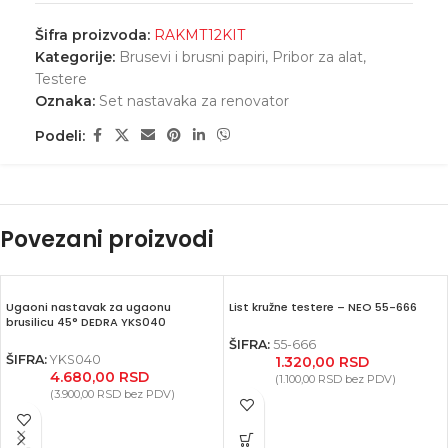
Šifra proizvoda:
RAKMT12KIT
Kategorije:
Brusevi i brusni papiri
,
Pribor za alat
,
Testere
Oznaka:
Set nastavaka za renovator
Podeli:
Povezani proizvodi
Ugaoni nastavak za ugaonu
List kružne testere – NEO 55-666
brusilicu 45° DEDRA YKS040
ŠIFRA:
55-666
ŠIFRA:
YKS040
1.320,00
RSD
4.680,00
RSD
(
1.100,00
RSD
bez PDV)
(
3.900,00
RSD
bez PDV)