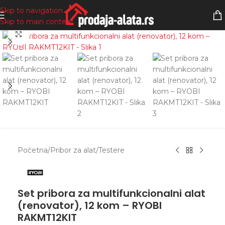
Skip to navigation
Skip to main content
Zumiranje
Početna
/
Pribor za alat
/
Testere
Set pribora za multifunkcionalni alat
(renovator), 12 kom – RYOBI
RAKMT12KIT