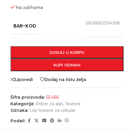
Na zalihama
5906692004188
BAR-KOD
DODAJ U KORPU
KUPI ODMAH
Uporedi
Dodaj na listu želja
Šifra proizvoda:
55-666
Kategorije:
Pribor za alat
,
Testere
Oznaka:
List testere za cirkular
Podeli: