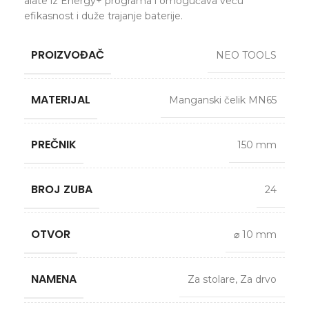
alate iz Energy+ programa i omogućava veću
efikasnost i duže trajanje baterije.
PROIZVOĐAČ
NEO TOOLS
MATERIJAL
Manganski čelik MN65
PREČNIK
150 mm
BROJ ZUBA
24
OTVOR
⌀ 10 mm
NAMENA
Za stolare
,
Za drvo