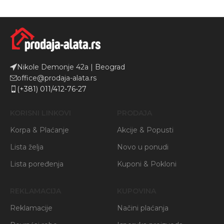
Nikole Demonje 42a | Beograd
office@prodaja-alata.rs
(+381) 011/412-76-27
KORISNI LINKOVI
PRODAJA
Korpa & Plaćanje
Akcije & Popusti
Lista želja
Novo u ponudi
Lista poređenja
Kuponi & Pokloni
REKLAMACIJA
KUPOVINA
Reklamacije
Načini plaćanja