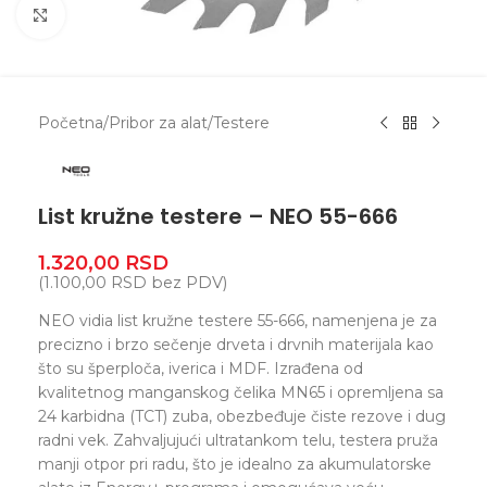
Zumiranje
Početna
/
Pribor za alat
/
Testere
List kružne testere – NEO 55-666
1.320,00
RSD
(
1.100,00
RSD
bez PDV)
NEO vidia list kružne testere 55-666, namenjena je za
precizno i brzo sečenje drveta i drvnih materijala kao
što su šperploča, iverica i MDF. Izrađena od
kvalitetnog manganskog čelika MN65 i opremljena sa
24 karbidna (TCT) zuba, obezbeđuje čiste rezove i dug
radni vek. Zahvaljujući ultratankom telu, testera pruža
manji otpor pri radu, što je idealno za akumulatorske