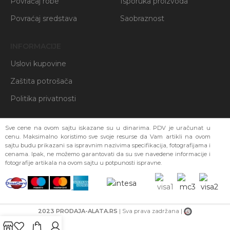
Povraćaj robe
Isporuka proizvoda
Povraćaj sredstava
Saobraznost
INFORMACIJE
Uslovi kupovine
Zaštita potrošača
Politika privatnosti
Sve cene na ovom sajtu iskazane su u dinarima. PDV je uračunat u
cenu. Maksimalno koristimo sve svoje resurse da Vam artikli na ovom
sajtu budu prikazani sa ispravnim nazivima specifikacija, fotografijama i
cenama. Ipak, ne možemo garantovati da su sve navedene informacije i
fotografije artikala na ovom sajtu u potpunosti ispravne.
2023 PRODAJA-ALATA.RS
| Sva prava zadržana |