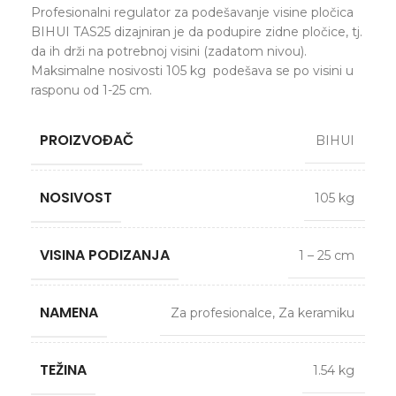
Profesionalni regulator za podešavanje visine pločica
BIHUI TAS25 dizajniran je da podupire zidne pločice, tj.
da ih drži na potrebnoj visini (zadatom nivou).
Maksimalne nosivosti 105 kg podešava se po visini u
rasponu od 1-25 cm.
PROIZVOĐAČ
BIHUI
NOSIVOST
105 kg
VISINA PODIZANJA
1 – 25 cm
NAMENA
Za profesionalce
,
Za keramiku
TEŽINA
1.54 kg