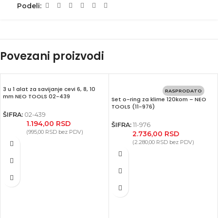
Podeli:
Povezani proizvodi
3 u 1 alat za savijanje cevi 6, 8, 10
RASPRODATO
mm NEO TOOLS 02-439
Set o-ring za klime 120kom – NEO
TOOLS (11-976)
ŠIFRA:
02-439
1.194,00
RSD
ŠIFRA:
11-976
(
995,00
RSD
bez PDV)
2.736,00
RSD
(
2.280,00
RSD
bez PDV)