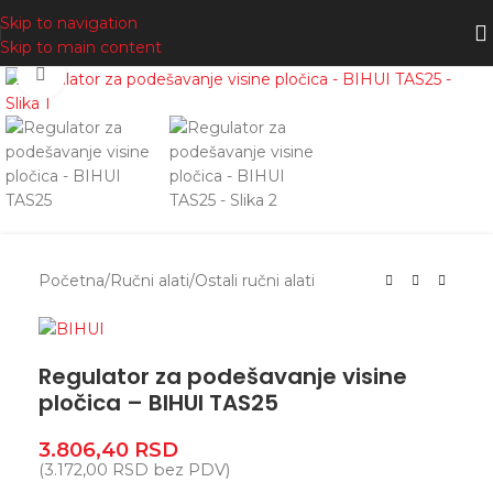
Skip to navigation
Skip to main content
Zumiranje
Početna
/
Ručni alati
/
Ostali ručni alati
Regulator za podešavanje visine
pločica – BIHUI TAS25
3.806,40
RSD
(
3.172,00
RSD
bez PDV)