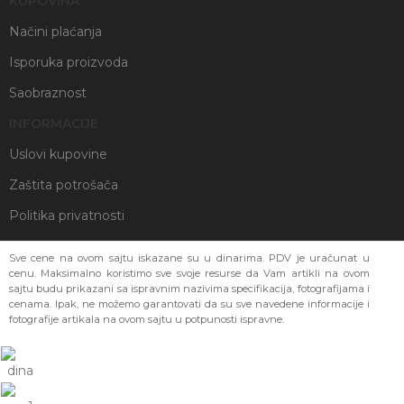
KUPOVINA
Načini plaćanja
Isporuka proizvoda
Saobraznost
INFORMACIJE
Uslovi kupovine
Zaštita potrošača
Politika privatnosti
Sve cene na ovom sajtu iskazane su u dinarima. PDV je uračunat u
cenu. Maksimalno koristimo sve svoje resurse da Vam artikli na ovom
sajtu budu prikazani sa ispravnim nazivima specifikacija, fotografijama i
cenama. Ipak, ne možemo garantovati da su sve navedene informacije i
fotografije artikala na ovom sajtu u potpunosti ispravne.