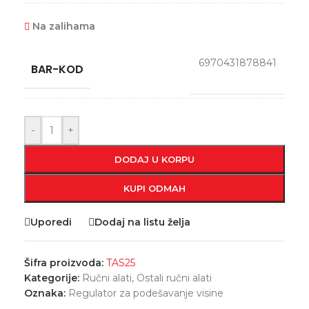
Na zalihama
6970431878841
BAR-KOD
-
+
DODAJ U KORPU
KUPI ODMAH
Uporedi
Dodaj na listu želja
Šifra proizvoda:
TAS25
Kategorije:
Ručni alati
,
Ostali ručni alati
Oznaka:
Regulator za podešavanje visine