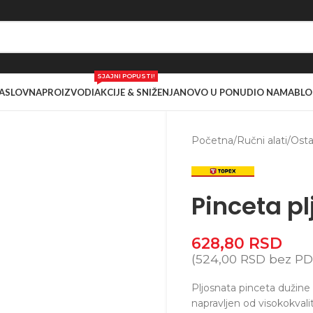
SJAJNI POPUSTI!
ASLOVNA
PROIZVODI
AKCIJE & SNIŽENJA
NOVO U PONUDI
O NAMA
BLO
Početna
/
Ručni alati
/
Ostal
Pinceta p
628,80
RSD
(
524,00
RSD
bez PD
Pljosnata pinceta dužine
napravljen od visokokvali