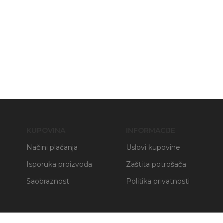
KUPOVINA
INFORMACIJE
Načini plaćanja
Uslovi kupovine
Isporuka proizvoda
Zaštita potrošača
Saobraznost
Politika privatnosti