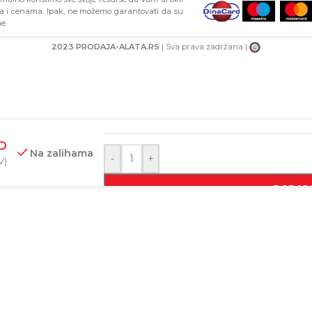
ma i cenama. Ipak, ne možemo garantovati da su
e.
2023 PRODAJA-ALATA.RS
| Sva prava zadržana |
BAR-KOD
D
Na zalihama
-
+
V)
DODAJ 
KUPI