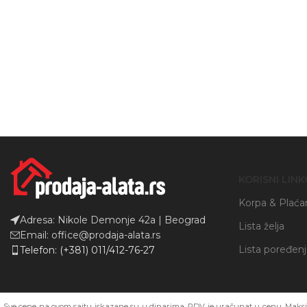
Instagram
YouTube
KORISNI LINK
Korpa & Plaća
Adresa: Nikole Demonje 42a | Beograd
Lista želja
Email: office@prodaja-alata.rs
Lista poređen
Telefon: (+381) 011/412-76-27
Sve cene na ovom sajtu iskazane su u dinarima. PDV je uračunat u cenu. Maksim