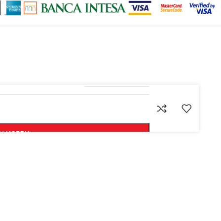
5902062324252
U KORPU
 ODMAH