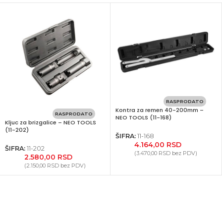
RASPRODATO
Kontra za remen 40-200mm –
RASPRODATO
NEO TOOLS (11-168)
Kljuc za brizgalice – NEO TOOLS
(11-202)
ŠIFRA:
11-168
4.164,00
RSD
ŠIFRA:
11-202
(
3.470,00
RSD
bez PDV)
2.580,00
RSD
(
2.150,00
RSD
bez PDV)