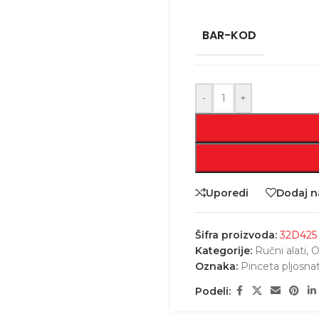
BAR-KOD
-
+
Uporedi
Dodaj na
Šifra proizvoda:
32D425
Kategorije:
Ručni alati
,
O
Oznaka:
Pinceta pljosna
Podeli: