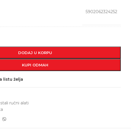
5902062324252
DODAJ U KORPU
KUPI ODMAH
 listu želja
stali ručni alati
ta