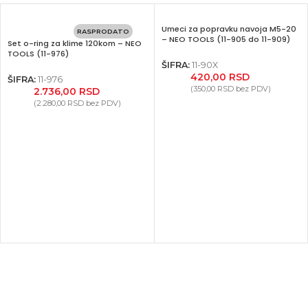
Umeci za popravku navoja M5-20
RASPRODATO
– NEO TOOLS (11-905 do 11-909)
Set o-ring za klime 120kom – NEO
TOOLS (11-976)
ŠIFRA:
11-90X
420,00
RSD
ŠIFRA:
11-976
(
350,00
RSD
bez PDV)
2.736,00
RSD
(
2.280,00
RSD
bez PDV)
Facebook