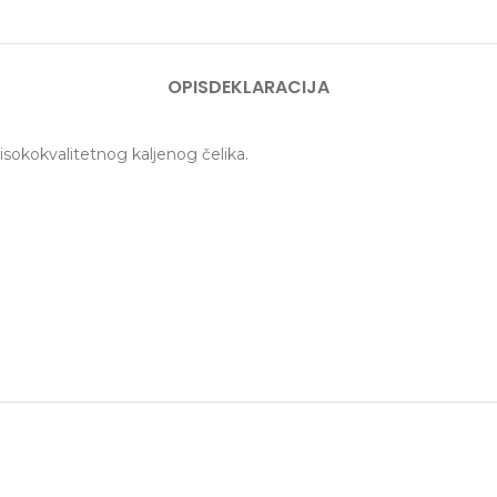
OPIS
DEKLARACIJA
isokokvalitetnog kaljenog čelika.