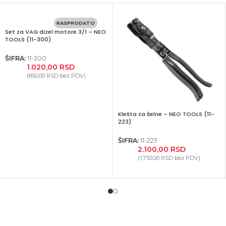
RASPRODATO
Set za VAG dizel motore 3/1 – NEO
TOOLS (11-300)
ŠIFRA:
11-300
1.020,00
RSD
(
850,00
RSD
bez PDV)
Klešta za šelne – NEO TOOLS (11-
223)
ŠIFRA:
11-223
2.100,00
RSD
(
1.750,00
RSD
bez PDV)