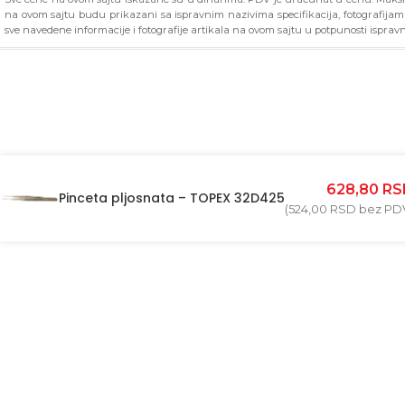
na ovom sajtu budu prikazani sa ispravnim nazivima specifikacija, fotografija
sve navedene informacije i fotografije artikala na ovom sajtu u potpunosti ispravn
628,80
RS
Pinceta pljosnata – TOPEX 32D425
(
524,00
RSD
bez PD