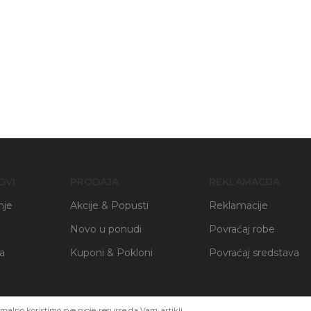
OVI
PRODAJA
REKLAMACIJA
nje
Akcije & Popusti
Reklamacije
Novo u ponudi
Povraćaj robe
ja
Kuponi & Pokloni
Povraćaj sredstava
alno koristimo sve svoje resurse da Vam artikli