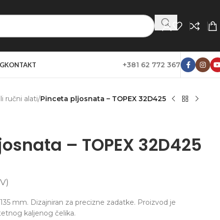
+381 62 772 367
G
KONTAKT
i ručni alati
/
Pinceta pljosnata – TOPEX 32D425
ljosnata – TOPEX 32D425
V)
 135 mm. Dizajniran za precizne zadatke. Proizvod je
tetnog kaljenog čelika.