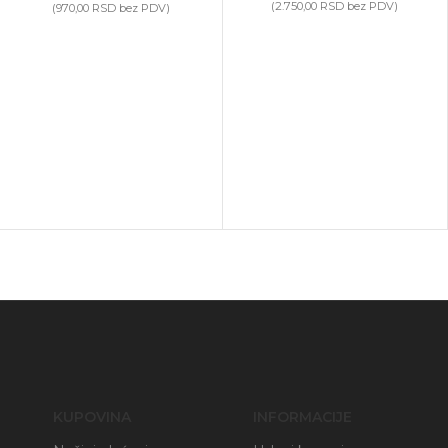
(
2.750,00
RSD
bez PDV)
(
970,00
RSD
bez PDV)
KUPOVINA
INFORMACIJE