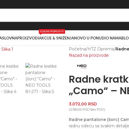
SJAJNI POPUSTI!
ASLOVNA
PROIZVODI
AKCIJE & SNIŽENJA
NOVO U PONUDI
O NAMA
BLO
Početna
/
HTZ Oprema
/
Radne
Nazad na proizvode
Radne kratk
„Camo“ – NE
3.072,00
RSD
(
2.560,00
RSD
bez PDV)
Radne pantalone (šorc) Cam
radnu odeću sa svakim detalj