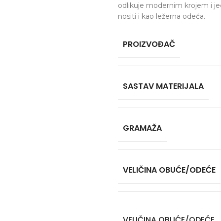
odlikuje modernim krojem i j
nositi i kao ležerna odeća.
PROIZVOĐAČ
SASTAV MATERIJALA
GRAMAŽA
VELIČINA OBUĆE/ODEĆE
VELIČINA OBUĆE/ODEĆE