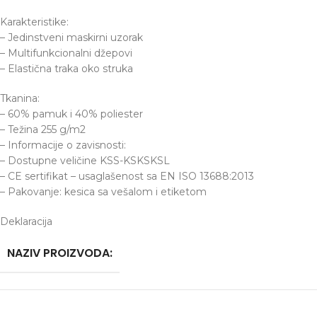
Karakteristike:
– Jedinstveni maskirni uzorak
– Multifunkcionalni džepovi
– Elastična traka oko struka
Tkanina:
– 60% pamuk i 40% poliester
– Težina 255 g/m2
– Informacije o zavisnosti:
– Dostupne veličine KSS-KSKSKSL
– CE sertifikat – usaglašenost sa EN ISO 13688:2013
– Pakovanje: kesica sa vešalom i etiketom
Deklaracija
NAZIV PROIZVODA: