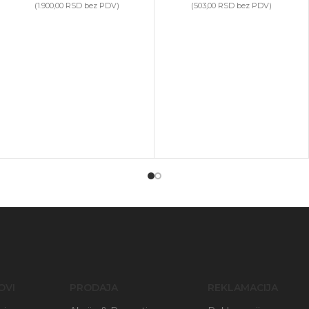
(
1.900,00
RSD
bez PDV)
(
503,00
RSD
bez PDV)
OVI
PRODAJA
REKLAMACIJA