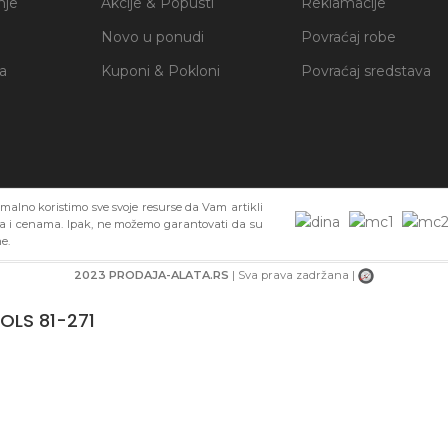
nje
Akcije & Popusti
Reklamacije
Novo u ponudi
Povraćaj robe
ja
Kuponi & Pokloni
Povraćaj sredstava
alno koristimo sve svoje resurse da Vam artikli
ma i cenama. Ipak, ne možemo garantovati da su
e.
2023 PRODAJA-ALATA.RS
| Sva prava zadržana |
OLS 81-271