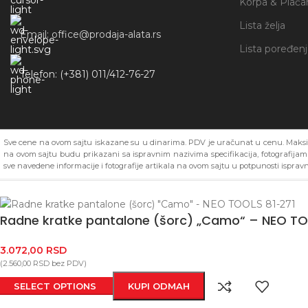
Korpa & Plaća
Lista želja
Email: office@prodaja-alata.rs
Lista poređen
Telefon: (+381) 011/412-76-27
Sve cene na ovom sajtu iskazane su u dinarima. PDV je uračunat u cenu. Maksim
na ovom sajtu budu prikazani sa ispravnim nazivima specifikacija, fotografija
sve navedene informacije i fotografije artikala na ovom sajtu u potpunosti ispravn
Radne kratke pantalone (šorc) „Camo“ – NEO TO
3.072,00
RSD
(
2.560,00
RSD
bez PDV)
SELECT OPTIONS
KUPI ODMAH