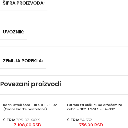
ŠIFRA PROIZVODA:
UVOZNIK:
ZEMLJA POREKLA:
Povezani proizvodi
Radni streč šorc – BLADE BRS-02
Futrola za bušilicu sa držačem za
(Radne kratke pantalone)
čekić – NEO TOOLS – 84-332
Facebook
ŠIFRA:
BRS-02-XXXX
ŠIFRA:
84-332
3.108,00
RSD
756,00
RSD