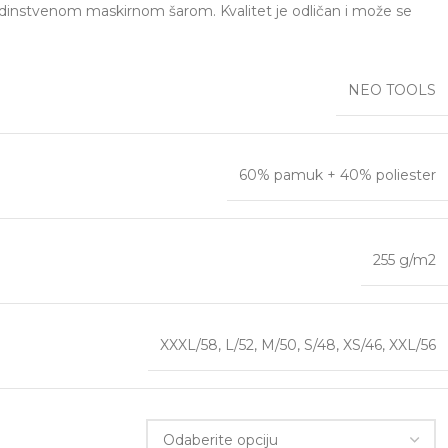
edinstvenom maskirnom šarom. Kvalitet je odličan i može se
NEO TOOLS
60% pamuk + 40% poliester
255 g/m2
XXXL/58
,
L/52
,
M/50
,
S/48
,
XS/46
,
XXL/56