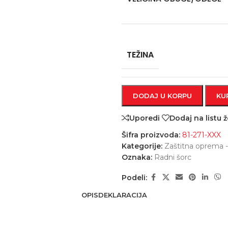
TEŽINA
DODAJ U KORPU
KU
Uporedi
Dodaj na listu ž
Šifra proizvoda:
81-271-XXX
Kategorije:
Zaštitna oprema -
Oznaka:
Radni šorc
Podeli:
OPIS
DEKLARACIJA