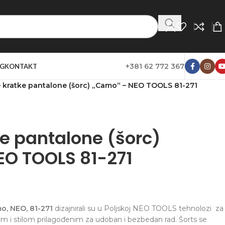
+381 62 772 367
G
KONTAKT
 kratke pantalone (šorc) „Camo“ – NEO TOOLS 81-271
e pantalone (šorc)
O TOOLS 81-271
o, NEO, 81-271
dizajnirali su u Poljskoj NEO TOOLS tehnolozi za
em i stilom prilagođenim za udoban i bezbedan rad. Šorts se