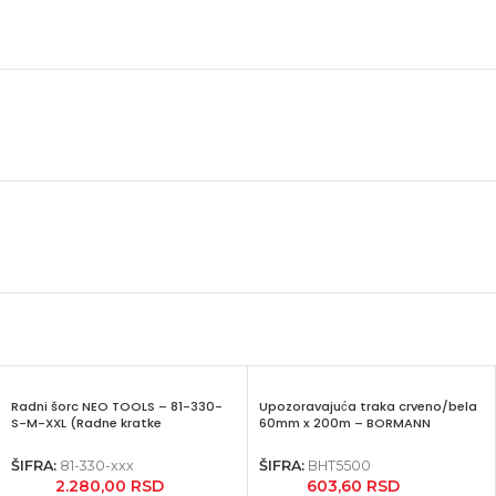
Radni šorc NEO TOOLS – 81-330-
Upozoravajuća traka crveno/bela
S-M-XXL (Radne kratke
60mm x 200m – BORMANN
pantalone)
BHT5500
ŠIFRA:
81-330-xxx
ŠIFRA:
BHT5500
2.280,00
RSD
603,60
RSD