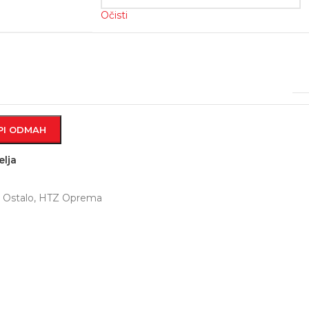
Očisti
PI ODMAH
elja
 Ostalo
,
HTZ Oprema