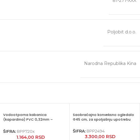
81-271-XXX
Poljobit d.o.o.
Narodna Republika Kina
Vodootporna kabanica
Saobraćajno konveksno ogledalo
(kapardina) PVC 0,32mm –
Φ45 cm, za spoljašnju upotrebu
BORMANN
ŠIFRA:
BPP2494
ŠIFRA:
BPP720x
3.300,00
RSD
1.164,00
RSD