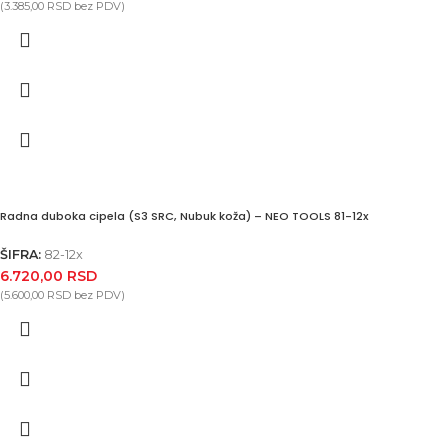
(
3.385,00
RSD
bez PDV)
Radna duboka cipela (S3 SRC, Nubuk koža) – NEO TOOLS 81-12x
ŠIFRA:
82-12x
6.720,00
RSD
(
5.600,00
RSD
bez PDV)