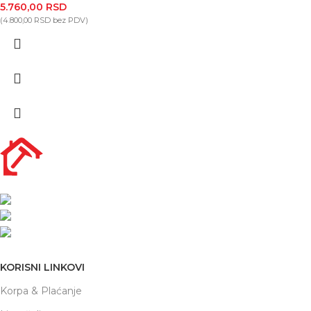
5.760,00
RSD
(
4.800,00
RSD
bez PDV)
Nikole Demonje 42a | Beograd
office@prodaja-alata.rs
(+381) 011/412-76-27
KORISNI LINKOVI
Korpa & Plaćanje