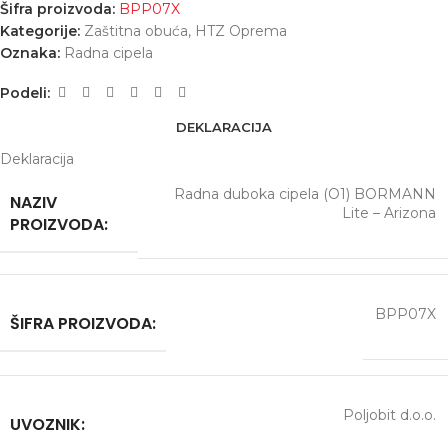
Šifra proizvoda:
BPP07X
Kategorije:
Zaštitna obuća
,
HTZ Oprema
Oznaka:
Radna cipela
Podeli:
DEKLARACIJA
Deklaracija
Radna duboka cipela (О1) BORMANN
NAZIV
Lite – Arizona
PROIZVODA:
BPP07X
ŠIFRA PROIZVODA:
Poljobit d.o.o.
UVOZNIK: