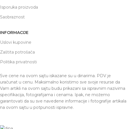
Isporuka proizvoda
Saobraznost
INFORMACIJE
Uslovi kupovine
Zaštita potrošača
Politika privatnosti
Sve cene na ovom sajtu iskazane su u dinarima. PDV je
uračunat u cenu. Maksimalno koristimo sve svoje resurse da
Vam artikli na ovom sajtu budu prikazani sa ispravnim nazivima
specifikacija, fotografijama i cenama. Ipak, ne možemo
garantovati da su sve navedene informacije i fotografije artikala
na ovom sajtu u potpunosti ispravne.