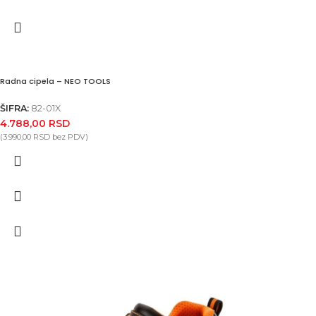
Radna cipela – NEO TOOLS
ŠIFRA:
82-01X
4.788,00
RSD
(
3.990,00
RSD
bez PDV)