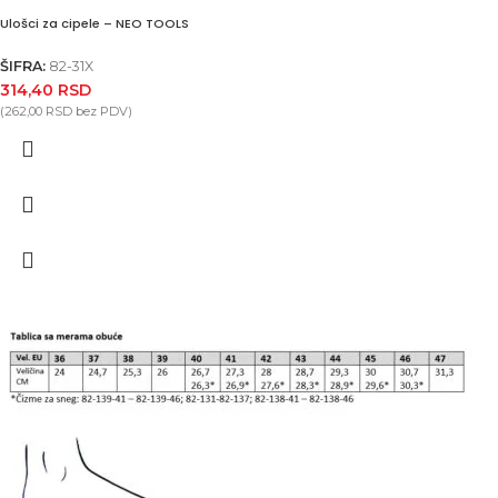
Ulošci za cipele – NEO TOOLS
ŠIFRA:
82-31X
314,40
RSD
(
262,00
RSD
bez PDV)