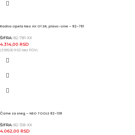
Radna cipela Neo Air O1 SR, plavo-crne – 82-781
ŠIFRA:
82-781-XX
4.314,00
RSD
(
3.595,00
RSD
bez PDV)
Čizme za sneg – NEO TOOLS 82-138
ŠIFRA:
82-138-XX
4.062,00
RSD