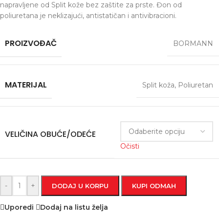
napravljene od Split kože bez zaštite za prste. Đon od
poliuretana je neklizajući, antistatičan i antivibracioni.
PROIZVOĐAČ
BORMANN
MATERIJAL
Split koža
,
Poliuretan
VELIČINA OBUĆE/ODEĆE
Očisti
-
+
DODAJ U KORPU
KUPI ODMAH
Uporedi
Dodaj na listu želja