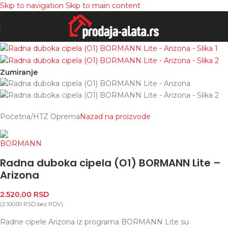
Skip to navigation
Skip to main content
Zumiranje
Početna
/
HTZ Oprema
Nazad na proizvode
Radna duboka cipela (О1) BORMANN Lite –
Arizona
2.520,00
RSD
(
2.100,00
RSD
bez PDV)
Radne cipele Arizona iz programa BORMANN Lite su