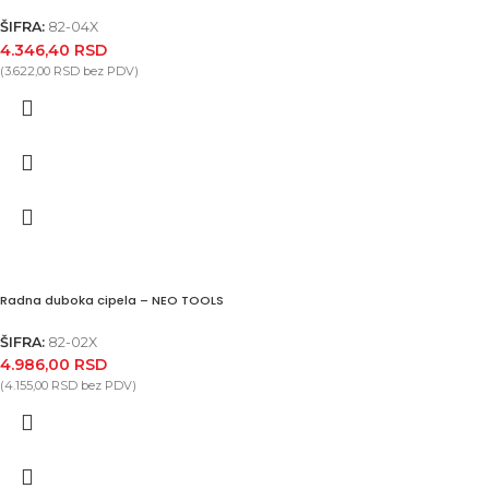
ŠIFRA:
82-04X
4.346,40
RSD
(
3.622,00
RSD
bez PDV)
Radna duboka cipela – NEO TOOLS
ŠIFRA:
82-02X
4.986,00
RSD
(
4.155,00
RSD
bez PDV)