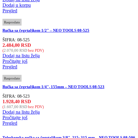
Dodaj u korpu
Pregled
Rasprodato
Ručka sa čegrtaljkom 1/2″ – NEO TOOLS 08-525
ŠIFRA:
08-525
2.484,00
RSD
(
2.070,00
RSD
bez PDV)
Dodaj na listu želja
Pročitajte još
Pregled
Rasprodato
Ručka sa čegrtaljkom 1/4″, 155mm – NEO TOOLS 08-523
ŠIFRA:
08-523
1.928,40
RSD
(
1.607,00
RSD
bez PDV)
Dodaj na listu želja
Pročitajte još
Pregled
Teleskopska ručka sa čegrtaljkom 3/8″, 215- 315 mm – NEO TOOLS 08-506