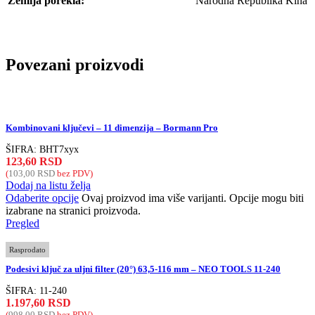
Zemlja porekla:
Narodna Republika Kina
Povezani proizvodi
Kombinovani ključevi – 11 dimenzija – Bormann Pro
ŠIFRA:
BHT7xyx
123,60
RSD
(
103,00
RSD
bez PDV)
Dodaj na listu želja
Odaberite opcije
Ovaj proizvod ima više varijanti. Opcije mogu biti
izabrane na stranici proizvoda.
Pregled
Rasprodato
Podesivi ključ za uljni filter (20°) 63,5-116 mm – NEO TOOLS 11-240
ŠIFRA:
11-240
1.197,60
RSD
(
998,00
RSD
bez PDV)