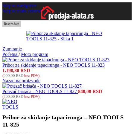
Skip to navigation
Skip to main content
Rasprodato
Zumiranje
Početna
/
Moto program
Pribor za skidanje tapacirunga - NEO TOOLS 11-823
1.198,80
RSD
(
999,00
RSD
bez PDV)
Nazad na proizvode
Potezač brisača - NEO TOOLS 11-827
840,00
RSD
(
700,00
RSD
bez PDV)
Pribor za skidanje tapacirunga – NEO TOOLS
11-825