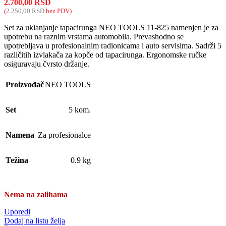
2.700,00
RSD
(
2.250,00
RSD
bez PDV)
Set za uklanjanje tapacirunga NEO TOOLS 11-825 namenjen je za
upotrebu na raznim vrstama automobila. Prevashodno se
upotrebljava u profesionalnim radionicama i auto servisima. Sadrži 5
različitih izvlakača za kopče od tapacirunga. Ergonomske ručke
osiguravaju čvrsto držanje.
Proizvođač
NEO TOOLS
Set
5 kom.
Namena
Za profesionalce
Težina
0.9 kg
Nema na zalihama
Uporedi
Dodaj na listu želja