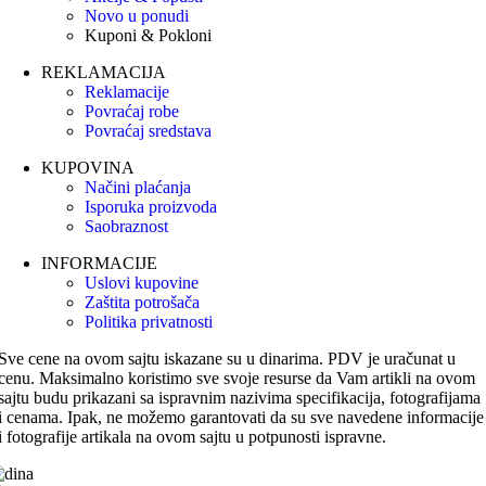
Novo u ponudi
Kuponi & Pokloni
REKLAMACIJA
Reklamacije
Povraćaj robe
Povraćaj sredstava
KUPOVINA
Načini plaćanja
Isporuka proizvoda
Saobraznost
INFORMACIJE
Uslovi kupovine
Zaštita potrošača
Politika privatnosti
Sve cene na ovom sajtu iskazane su u dinarima. PDV je uračunat u
cenu. Maksimalno koristimo sve svoje resurse da Vam artikli na ovom
sajtu budu prikazani sa ispravnim nazivima specifikacija, fotografijama
i cenama. Ipak, ne možemo garantovati da su sve navedene informacije
i fotografije artikala na ovom sajtu u potpunosti ispravne.