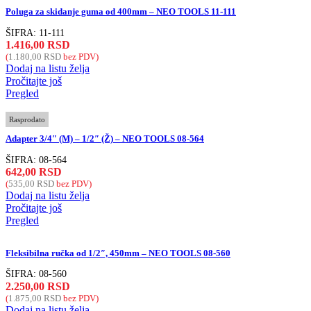
Poluga za skidanje guma od 400mm – NEO TOOLS 11-111
ŠIFRA:
11-111
1.416,00
RSD
(
1.180,00
RSD
bez PDV)
Dodaj na listu želja
Pročitajte još
Pregled
Rasprodato
Adapter 3/4″ (M) – 1/2″ (Ž) – NEO TOOLS 08-564
ŠIFRA:
08-564
642,00
RSD
(
535,00
RSD
bez PDV)
Dodaj na listu želja
Pročitajte još
Pregled
Fleksibilna ručka od 1/2″, 450mm – NEO TOOLS 08-560
ŠIFRA:
08-560
2.250,00
RSD
(
1.875,00
RSD
bez PDV)
Dodaj na listu želja