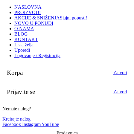
NASLOVNA
PROIZVODI
AKCIJE & SNIŽENJA
Sjajni popusti!
NOVO U PONUDI
O NAMA
BLOG
KONTAKT
Lista želja
Uporedi
Logovanje / Registracija
Korpa
Zatvori
Prijavite se
Zatvori
Nemate nalog?
Kreirajte nalog
Facebook
Instagram
YouTube
Prodavnica