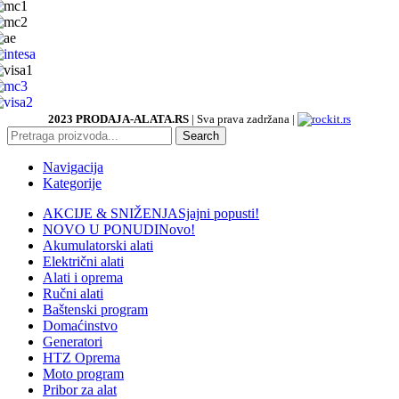
2023 PRODAJA-ALATA.RS
| Sva prava zadržana |
Search
Navigacija
Kategorije
AKCIJE & SNIŽENJA
Sjajni popusti!
NOVO U PONUDI
Novo!
Akumulatorski alati
Električni alati
Alati i oprema
Ručni alati
Baštenski program
Domaćinstvo
Generatori
HTZ Oprema
Moto program
Pribor za alat