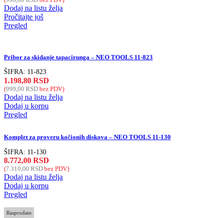
Dodaj na listu želja
Pročitajte još
Pregled
Pribor za skidanje tapacirunga – NEO TOOLS 11-823
ŠIFRA:
11-823
1.198,80
RSD
(
999,00
RSD
bez PDV)
Dodaj na listu želja
Dodaj u korpu
Pregled
Komplet za proveru kočionih diskova – NEO TOOLS 11-130
ŠIFRA:
11-130
8.772,00
RSD
(
7.310,00
RSD
bez PDV)
Dodaj na listu želja
Dodaj u korpu
Pregled
Rasprodato