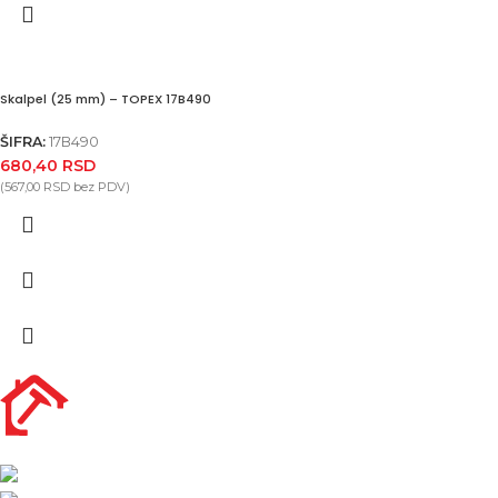
Skalpel (25 mm) – TOPEX 17B490
ŠIFRA:
17B490
680,40
RSD
(
567,00
RSD
bez PDV)
Nikole Demonje 42a | Beograd