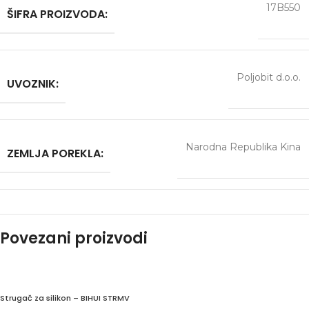
17B550
ŠIFRA PROIZVODA:
Poljobit d.o.o.
UVOZNIK:
Narodna Republika Kina
ZEMLJA POREKLA:
Povezani proizvodi
Strugač za silikon – BIHUI STRMV