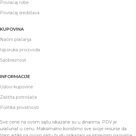
Povraćaj robe
Povraćaj sredstava
KUPOVINA
Načini plaćanja
Isporuka proizvoda
Saobraznost
INFORMACIJE
Uslovi kupovine
Zaštita potrošača
Politika privatnosti
Sve cene na ovom sajtu iskazane su u dinarima. PDV je
uračunat u cenu. Maksimalno koristimo sve svoje resurse da
Vam artikli na ovom sajtu budu prikazani sa ispravnim nazivima