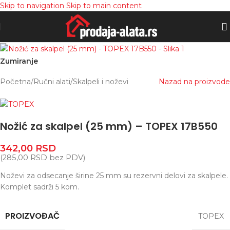
Skip to navigation
Skip to main content
Zumiranje
Početna
/
Ručni alati
/
Skalpeli i noževi
Nazad na proizvode
Nožić za skalpel (25 mm) – TOPEX 17B550
342,00
RSD
(
285,00
RSD
bez PDV)
Noževi za odsecanje širine 25 mm su rezervni delovi za skalpele.
Komplet sadrži 5 kom.
PROIZVOĐAČ
TOPEX