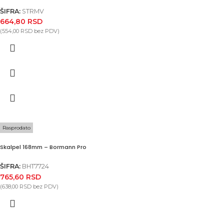
ŠIFRA:
STRMV
664,80
RSD
(
554,00
RSD
bez PDV)
Rasprodato
Skalpel 168mm – Bormann Pro
ŠIFRA:
BHT7724
765,60
RSD
(
638,00
RSD
bez PDV)