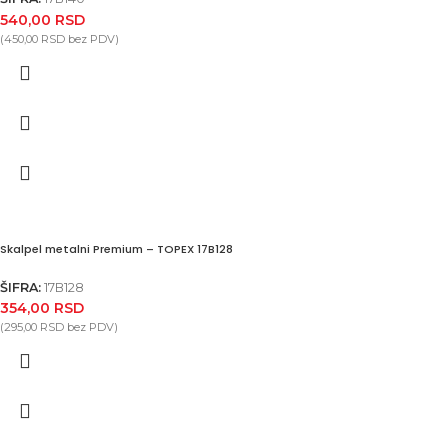
540,00
RSD
(
450,00
RSD
bez PDV)
Skalpel metalni Premium – TOPEX 17B128
ŠIFRA:
17B128
354,00
RSD
(
295,00
RSD
bez PDV)