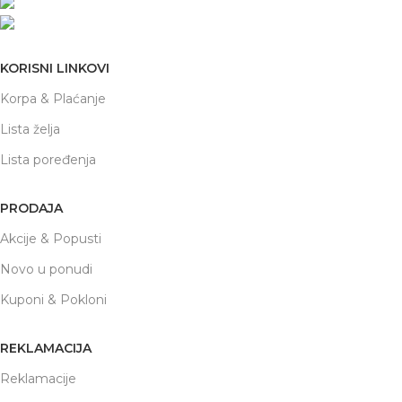
office@prodaja-alata.rs
(+381) 011/412-76-27
KORISNI LINKOVI
Korpa & Plaćanje
Lista želja
Lista poređenja
PRODAJA
Akcije & Popusti
Novo u ponudi
Kuponi & Pokloni
REKLAMACIJA
Reklamacije