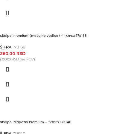
Skalpel Premium (metalne vođice) – TOPEX 17B168
ŠIFRA:
17B168
360,00
RSD
(
300,00
RSD
bez PDV)
Skalpel trapezni Premium – TOPEX 17B140
ŠIFRA:
17B140