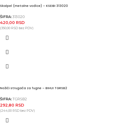
Skalpel (metalne vođice) – KSEIBI 313020
ŠIFRA:
313020
420,00
RSD
(
350,00
RSD
bez PDV)
Nožići strugača za fugne – BIHUI TGRSB2
ŠIFRA:
TGRSB2
292,80
RSD
(
244,00
RSD
bez PDV)