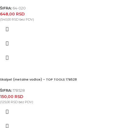
ŠIFRA:
64-020
648,00
RSD
(
540,00
RSD
bez PDV)
Skalpel (metalne vođice) – TOP TOOLS 17B528
ŠIFRA:
17B528
150,00
RSD
(
125,00
RSD
bez PDV)