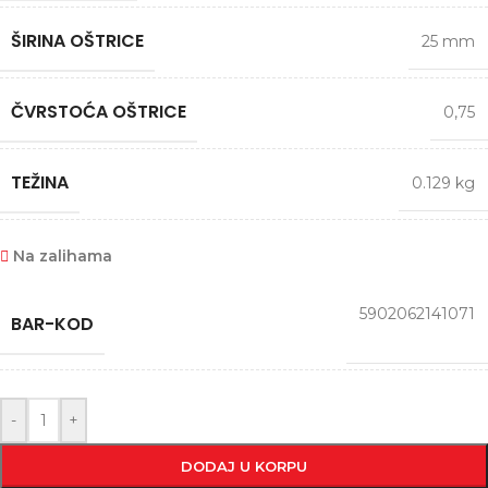
ŠIRINA OŠTRICE
25 mm
ČVRSTOĆA OŠTRICE
0,75
TEŽINA
0.129 kg
Na zalihama
5902062141071
BAR-KOD
-
+
DODAJ U KORPU