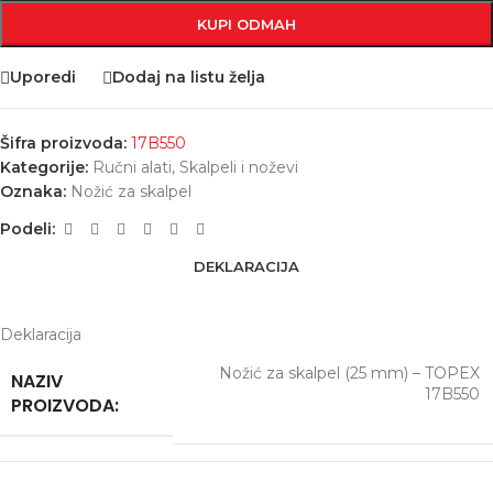
KUPI ODMAH
Uporedi
Dodaj na listu želja
Šifra proizvoda:
17B550
Kategorije:
Ručni alati
,
Skalpeli i noževi
Oznaka:
Nožić za skalpel
Podeli:
DEKLARACIJA
Deklaracija
Nožić za skalpel (25 mm) – TOPEX
NAZIV
17B550
PROIZVODA: