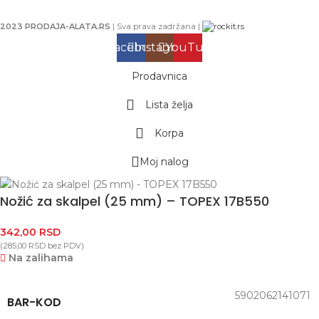
2023 PRODAJA-ALATA.RS
| Sva prava zadržana |
Facebook
Instagram
YouTube
Prodavnica
Lista želja
Korpa
Moj nalog
Nožić za skalpel (25 mm) – TOPEX 17B550
342,00
RSD
(
285,00
RSD
bez PDV)
Na zalihama
5902062141071
BAR-KOD