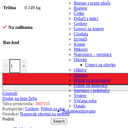
Brusne i rezne ploče
Težina
0.149 kg
Burgije
Četke
Držači i stalci
Gedore
Na zalihama
Gerovi za testere
Glodala
Izvijači
Bar-kod
Krune
Mikseri
Nareznice – ureznice
Olovke
Umeci za olovke
-
+
Oštrice
Patrone
Pribor za renovatore
Pribor za usisivače
Spojnice i priključci
Uporedi
Testere
Dodaj na listu želja
Vijčana roba
Šifra proizvoda:
38D555
Ostalo
Kategorije:
Gedore
,
Pribor za alat
Nekategorizovano
Oznaka:
Nastavak okretni za gedoru
Podeli:
Search