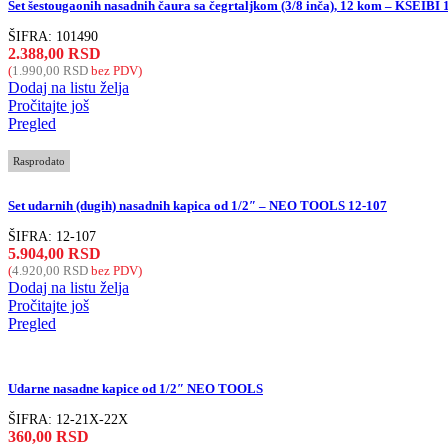
Set šestougaonih nasadnih čaura sa čegrtaljkom (3/8 inča), 12 kom – KSEIBI
ŠIFRA:
101490
2.388,00
RSD
(
1.990,00
RSD
bez PDV)
Dodaj na listu želja
Pročitajte još
Pregled
Rasprodato
Set udarnih (dugih) nasadnih kapica od 1/2″ – NEO TOOLS 12-107
ŠIFRA:
12-107
5.904,00
RSD
(
4.920,00
RSD
bez PDV)
Dodaj na listu želja
Pročitajte još
Pregled
Udarne nasadne kapice od 1/2″ NEO TOOLS
ŠIFRA:
12-21X-22X
360,00
RSD