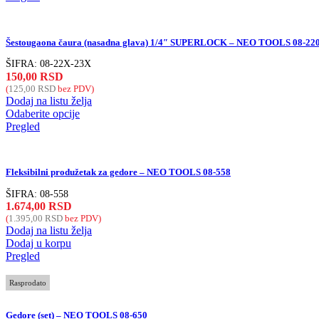
Šestougaona čaura (nasadna glava) 1/4″ SUPERLOCK – NEO TOOLS 08-22
ŠIFRA:
08-22X-23X
150,00
RSD
(
125,00
RSD
bez PDV)
Dodaj na listu želja
Odaberite opcije
Pregled
Fleksibilni produžetak za gedore – NEO TOOLS 08-558
ŠIFRA:
08-558
1.674,00
RSD
(
1.395,00
RSD
bez PDV)
Dodaj na listu želja
Dodaj u korpu
Pregled
Rasprodato
Gedore (set) – NEO TOOLS 08-650