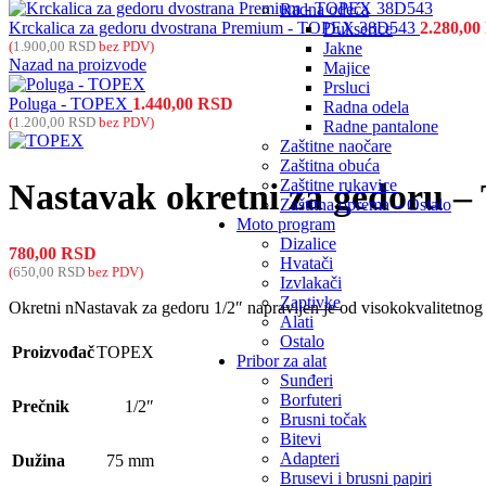
Radna odeća
Krckalica za gedoru dvostrana Premium - TOPEX 38D543
2.280,00
Dukserice
(
1.900,00
RSD
bez PDV)
Jakne
Nazad na proizvode
Majice
Prsluci
Poluga - TOPEX
1.440,00
RSD
Radna odela
(
1.200,00
RSD
bez PDV)
Radne pantalone
Zaštitne naočare
Zaštitna obuća
Zaštitne rukavice
Nastavak okretni za gedoru
Zaštitna oprema – Ostalo
Moto program
Dizalice
780,00
RSD
Hvatači
(
650,00
RSD
bez PDV)
Izvlakači
Zaptivke
Okretni nNastavak za gedoru 1/2″ napravljen je od visokokvalitetnog
Alati
Ostalo
Proizvođač
TOPEX
Pribor za alat
Sunđeri
Borfuteri
Prečnik
1/2″
Brusni točak
Bitevi
Adapteri
Dužina
75 mm
Brusevi i brusni papiri