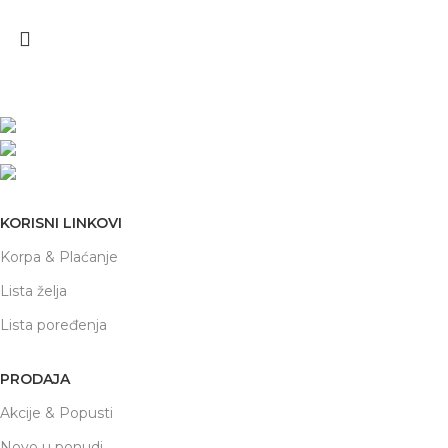
Nikole Demonje 42a | Beograd
office@prodaja-alata.rs
(+381) 011/412-76-27
KORISNI LINKOVI
Korpa & Plaćanje
Lista želja
Lista poređenja
PRODAJA
Akcije & Popusti
Novo u ponudi