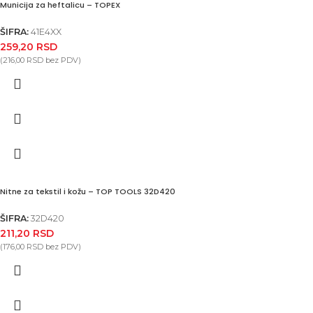
Municija za heftalicu – TOPEX
ŠIFRA:
41E4XX
259,20
RSD
(
216,00
RSD
bez PDV)
Nitne za tekstil i kožu – TOP TOOLS 32D420
ŠIFRA:
32D420
211,20
RSD
(
176,00
RSD
bez PDV)