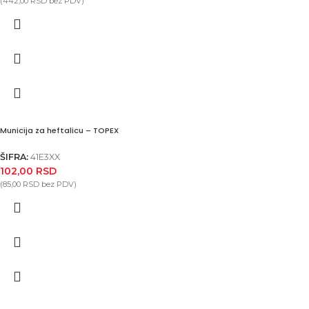
(
442,00
RSD
bez PDV)
Municija za heftalicu – TOPEX
ŠIFRA:
41E3XX
102,00
RSD
(
85,00
RSD
bez PDV)