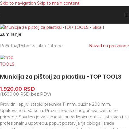
Skip to navigation
Skip to main content
Zumiranje
Početna
/
Pribor za alat
/
Patrone
Nazad na proizvode
Municija za pištolj za plastiku -TOP TOOLS
1.920,00
RSD
(
1.600,00
RSD
bez PDV)
Providni lepljivi štapići prečnika 11 mm, dužine 200 mm.
Upakovano u 50 kom. Prozirni lepak omogućava svestrane
primene. Savršen je za samostalnu radionicu entuzijasta, kao i za
profesionalnu upotrebu, poput postavljanja obloga, izrade