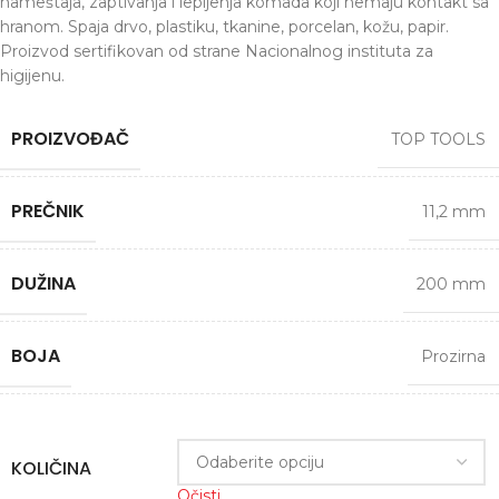
nameštaja, zaptivanja i lepljenja komada koji nemaju kontakt sa
hranom. Spaja drvo, plastiku, tkanine, porcelan, kožu, papir.
Proizvod sertifikovan od strane Nacionalnog instituta za
higijenu.
PROIZVOĐAČ
TOP TOOLS
PREČNIK
11,2 mm
DUŽINA
200 mm
BOJA
Prozirna
KOLIČINA
Očisti