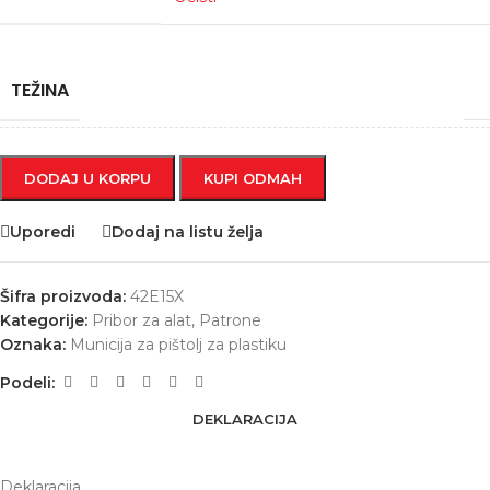
TEŽINA
DODAJ U KORPU
KUPI ODMAH
Uporedi
Dodaj na listu želja
Šifra proizvoda:
42E15X
Kategorije:
Pribor za alat
,
Patrone
Oznaka:
Municija za pištolj za plastiku
Podeli:
DEKLARACIJA
Deklaracija