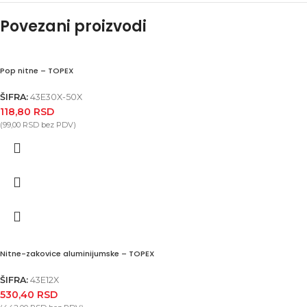
Povezani proizvodi
Pop nitne – TOPEX
ŠIFRA:
43E30X-50X
118,80
RSD
(
99,00
RSD
bez PDV)
Nitne-zakovice aluminijumske – TOPEX
ŠIFRA:
43E12X
530,40
RSD