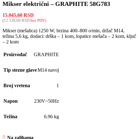
Mikser električni – GRAPHITE 58G783
15.045,60
RSD
(
12.538,00
RSD
bez PDV)
Mikser (mešalica) 1250 W, brzina 400–800 o/min, držač M14,
težina 5,6 kg, dodaci: drška – 1 kom, lopatice mešača – 2 kom, ključ
– 2 kom
Proizvođač
GRAPHITE
Tip stezne glave
M14 navoj
Broj vretena
1
Napon
230V~50Hz
Težina
6.96 kg
Na zalihama