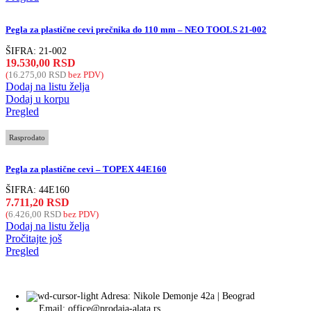
Pegla za plastične cevi prečnika do 110 mm – NEO TOOLS 21-002
ŠIFRA:
21-002
19.530,00
RSD
(
16.275,00
RSD
bez PDV)
Dodaj na listu želja
Dodaj u korpu
Pregled
Rasprodato
Pegla za plastične cevi – TOPEX 44E160
ŠIFRA:
44E160
7.711,20
RSD
(
6.426,00
RSD
bez PDV)
Dodaj na listu želja
Pročitajte još
Pregled
Adresa: Nikole Demonje 42a | Beograd
Email: office@prodaja-alata.rs