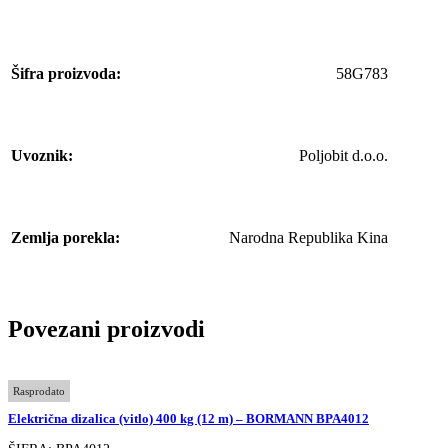
Šifra proizvoda:
58G783
Uvoznik:
Poljobit d.o.o.
Zemlja porekla:
Narodna Republika Kina
Povezani proizvodi
Rasprodato
Električna dizalica (vitlo) 400 kg (12 m) – BORMANN BPA4012