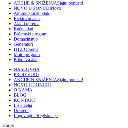
AKCIJE & SNIŽENJA
Sjajni popusti!
NOVO U PONUDI
Novo!
Akumulatorski alati
Električni alati
Alati i oprema
Ručni alati
Baštenski program
Domaćinstvo
Generatori
HTZ Oprema
Moto program
Pribor za alat
NASLOVNA
PROIZVODI
AKCIJE & SNIŽENJA
Sjajni popusti!
NOVO U PONUDI
O NAMA
BLOG
KONTAKT
Lista želja
Uporedi
Logovanje / Registracija
Korpa