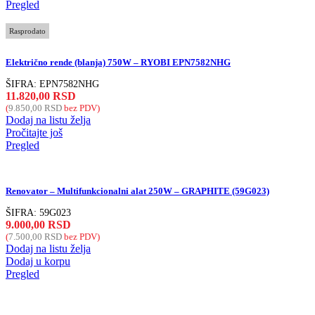
Pregled
Rasprodato
Električno rende (blanja) 750W – RYOBI EPN7582NHG
ŠIFRA:
EPN7582NHG
11.820,00
RSD
(
9.850,00
RSD
bez PDV)
Dodaj na listu želja
Pročitajte još
Pregled
Renovator – Multifunkcionalni alat 250W – GRAPHITE (59G023)
ŠIFRA:
59G023
9.000,00
RSD
(
7.500,00
RSD
bez PDV)
Dodaj na listu želja
Dodaj u korpu
Pregled