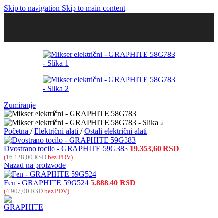
Skip to navigation
Skip to main content
Zumiranje
Početna
/
Električni alati
/
Ostali električni alati
Dvostrano tocilo - GRAPHITE 59G383
19.353,60
RSD
(
16.128,00
RSD
bez PDV)
Nazad na proizvode
Fen - GRAPHITE 59G524
5.888,40
RSD
(
4.907,00
RSD
bez PDV)