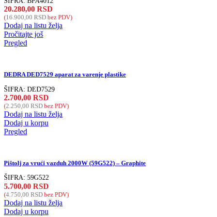
ŠIFRA:
BPA4012
20.280,00
RSD
(
16.900,00
RSD
bez PDV)
Dodaj na listu želja
Pročitajte još
Pregled
DEDRA DED7529 aparat za varenje plastike
ŠIFRA:
DED7529
2.700,00
RSD
(
2.250,00
RSD
bez PDV)
Dodaj na listu želja
Dodaj u korpu
Pregled
Pištolj za vrući vazduh 2000W (59G522) – Graphite
ŠIFRA:
59G522
5.700,00
RSD
(
4.750,00
RSD
bez PDV)
Dodaj na listu želja
Dodaj u korpu