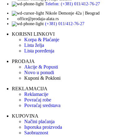
Telefon: (+381) 011/412-76-27
Nikole Demonje 42a | Beograd
office@prodaja-alata.rs
(+381) 011/412-76-27
KORISNI LINKOVI
Korpa & Plaćanje
Lista želja
Lista poređenja
PRODAJA
Akcije & Popusti
Novo u ponudi
Kuponi & Pokloni
REKLAMACIJA
Reklamacije
Povraćaj robe
Povraćaj sredstava
KUPOVINA
Načini plaćanja
Isporuka proizvoda
Saobraznost