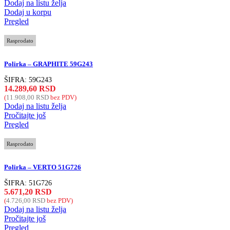
Dodaj na listu želja
Dodaj u korpu
Pregled
Rasprodato
Polirka – GRAPHITE 59G243
ŠIFRA:
59G243
14.289,60
RSD
(
11.908,00
RSD
bez PDV)
Dodaj na listu želja
Pročitajte još
Pregled
Rasprodato
Polirka – VERTO 51G726
ŠIFRA:
51G726
5.671,20
RSD
(
4.726,00
RSD
bez PDV)
Dodaj na listu želja
Pročitajte još
Pregled