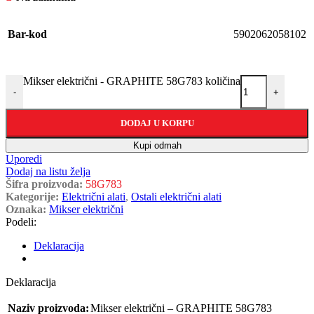
Bar-kod
5902062058102
Mikser električni - GRAPHITE 58G783 količina
-
+
DODAJ U KORPU
Kupi odmah
Uporedi
Dodaj na listu želja
Šifra proizvoda:
58G783
Kategorije:
Električni alati
,
Ostali električni alati
Oznaka:
Mikser električni
Podeli:
Deklaracija
Deklaracija
Naziv proizvoda:
Mikser električni – GRAPHITE 58G783