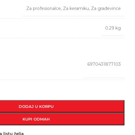
Za profesionalce
,
Za keramiku
,
Za građevince
0.29 kg
6970431877103
DODAJ U KORPU
KUPI ODMAH
 listu želja