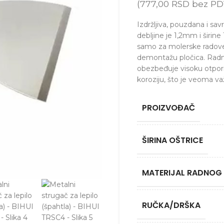
(
777,00
RSD
bez PD
Izdržljiva, pouzdana i s
debljine je 1,2mm i širi
samo za molerske radove, 
demontažu pločica. Radna
obezbeđuje visoku otporno
koroziju, što je veoma v
PROIZVOĐAČ
ŠIRINA OŠTRICE
MATERIJAL RADNOG
RUČKA/DRŠKA