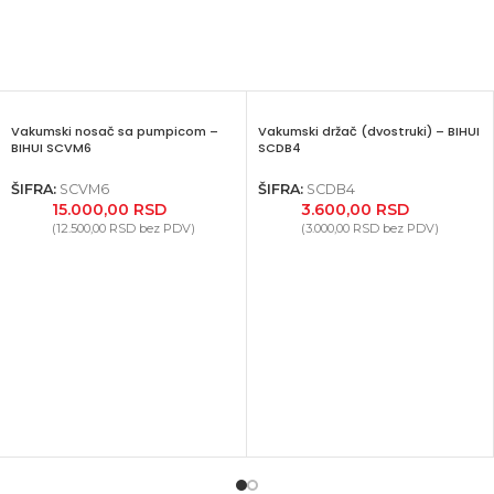
Vakumski nosač sa pumpicom –
Vakumski držač (dvostruki) – BIHUI
BIHUI SCVM6
SCDB4
ŠIFRA:
SCVM6
ŠIFRA:
SCDB4
15.000,00
RSD
3.600,00
RSD
(
12.500,00
RSD
bez PDV)
(
3.000,00
RSD
bez PDV)