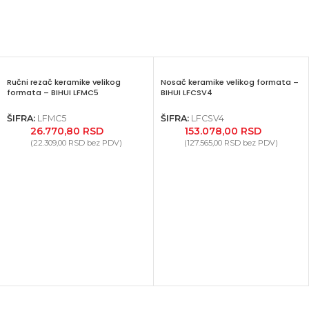
Ručni rezač keramike velikog
Nosač keramike velikog formata –
formata – BIHUI LFMC5
BIHUI LFCSV4
ŠIFRA:
LFMC5
ŠIFRA:
LFCSV4
26.770,80
RSD
153.078,00
RSD
(
22.309,00
RSD
bez PDV)
(
127.565,00
RSD
bez PDV)