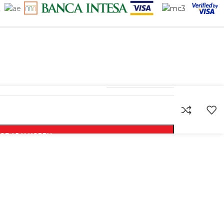
6970431877103
ODAJ U KORPU
KUPI ODMAH