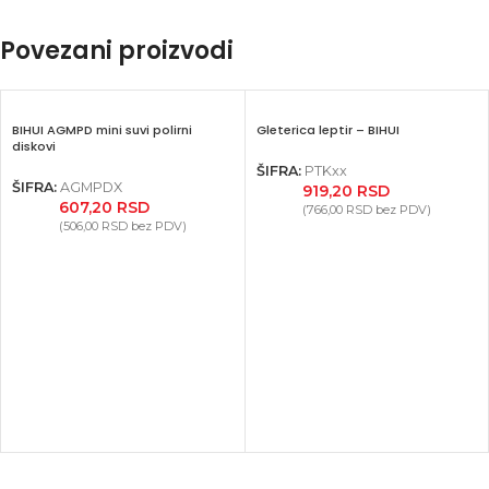
Povezani proizvodi
BIHUI AGMPD mini suvi polirni
Gleterica leptir – BIHUI
diskovi
ŠIFRA:
PTKxx
ŠIFRA:
AGMPDX
919,20
RSD
607,20
RSD
(
766,00
RSD
bez PDV)
(
506,00
RSD
bez PDV)
Facebook