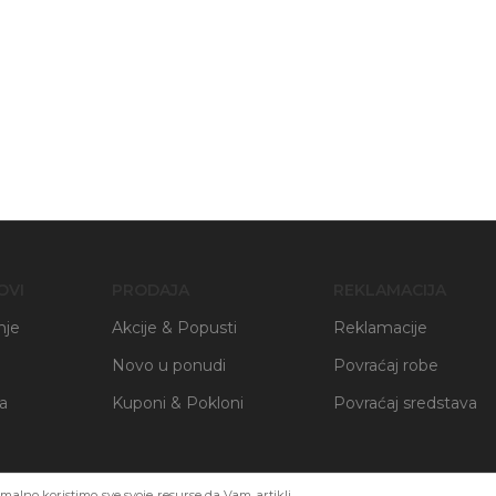
OVI
PRODAJA
REKLAMACIJA
nje
Akcije & Popusti
Reklamacije
Novo u ponudi
Povraćaj robe
ja
Kuponi & Pokloni
Povraćaj sredstava
alno koristimo sve svoje resurse da Vam artikli