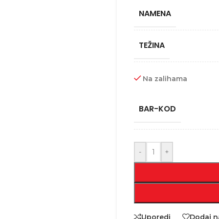
NAMENA
TEŽINA
Na zalihama
BAR-KOD
-
+
Uporedi
Dodaj na