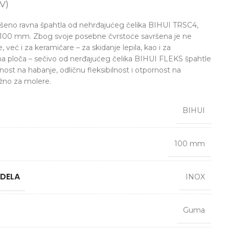
V)
avršeno ravna špahtla od nehrđajućeg čelika BIHUI TRSC4,
ne 100 mm. Zbog svoje posebne čvrstoće savršena je ne
već i za keramičare – za skidanje lepila, kao i za
 ploča – sečivo od nerđajućeg čelika BIHUI FLEKS špahtle
st na habanje, odličnu fleksibilnost i otpornost na
ažno za molere.
BIHUI
100 mm
 DELA
INOX
Guma