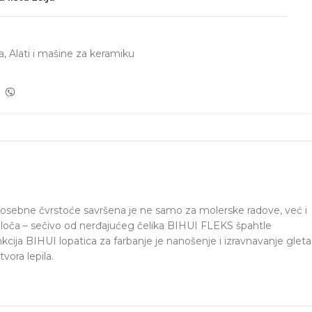
a
,
Alati i mašine za keramiku
 posebne čvrstoće savršena je ne samo za molerske radove, već i
 ploča – sečivo od nerđajućeg čelika BIHUI FLEKS špahtle
cija BIHUI lopatica za farbanje je nanošenje i izravnavanje gleta
vora lepila.