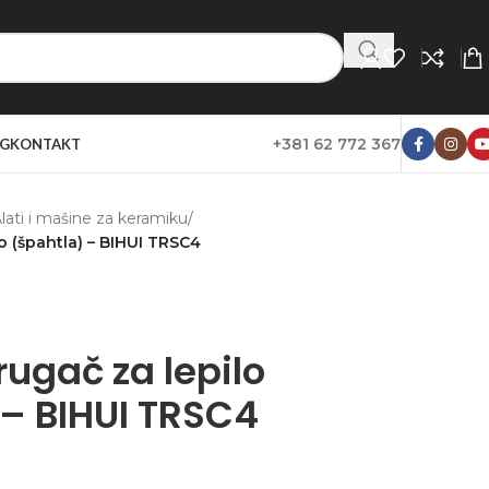
+381 62 772 367
G
KONTAKT
lati i mašine za keramiku
/
lo (špahtla) – BIHUI TRSC4
rugač za lepilo
 – BIHUI TRSC4