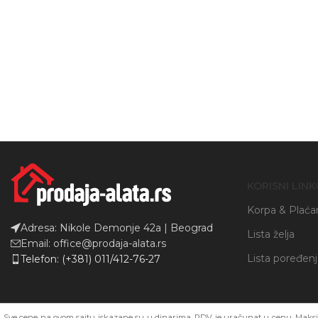
Instagram
YouTube
KORISNI LINK
Korpa & Plaća
Adresa: Nikole Demonje 42a | Beograd
Lista želja
Email: office@prodaja-alata.rs
Lista poređen
Telefon: (+381) 011/412-76-27
Sve cene na ovom sajtu iskazane su u dinarima. PDV je uračunat u cenu. Maksim