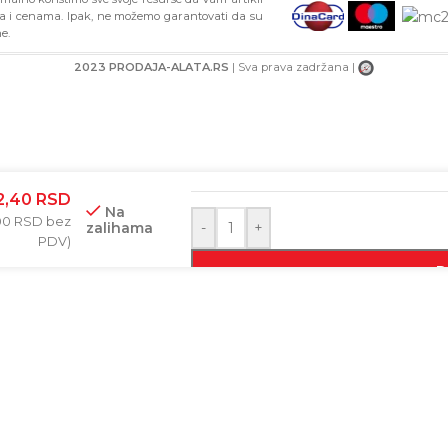
ma i cenama. Ipak, ne možemo garantovati da su
e.
2023 PRODAJA-ALATA.RS
| Sva prava zadržana |
BAR-KOD
2,40
RSD
Na
00
RSD
bez
zalihama
-
+
PDV)
D