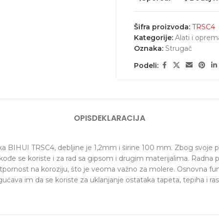
Šifra proizvoda:
TRSC4
Kategorije:
Alati i oprem
Oznaka:
Strugač
Podeli:
OPIS
DEKLARACIJA
lika BIHUI TRSC4, debljine je 1,2mm i širine 100 mm. Zbog svoje
Takođe se koriste i za rad sa gipsom i drugim materijalima. Radna
otpornost na koroziju, što je veoma važno za molere. Osnovna funk
ava im da se koriste za uklanjanje ostataka tapeta, tepiha i rast