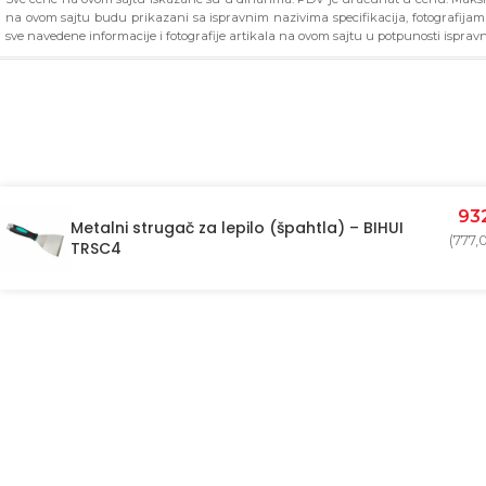
na ovom sajtu budu prikazani sa ispravnim nazivima specifikacija, fotografija
sve navedene informacije i fotografije artikala na ovom sajtu u potpunosti ispravn
93
Metalni strugač za lepilo (špahtla) – BIHUI
(
777,
TRSC4