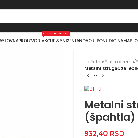
SJAJNI POPUSTI!
ASLOVNA
PROIZVODI
AKCIJE & SNIŽENJA
NOVO U PONUDI
O NAMA
BLO
Početna
/
Alati i oprema
/
A
Metalni strugač za lepi
Metalni st
(špahtla)
932,40
RSD