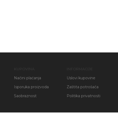
KUPOVINA
INFORMACIJE
Načini plaćanja
Uslovi kupovine
Isporuka proizvoda
Zaštita potrošača
Saobraznost
Politika privatnosti