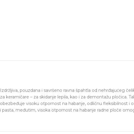
Izdržljiva, pouzdana i savršeno ravna špahtla od nehrđajućeg če
za keramičare – za skidanje lepila, kao i za demontažu pločica. 
obezbeđuje visoku otpornost na habanje, odličnu fleksibilnost i 
i pasta, međutim, visoka otpornost na habanje radne ploče omoguć