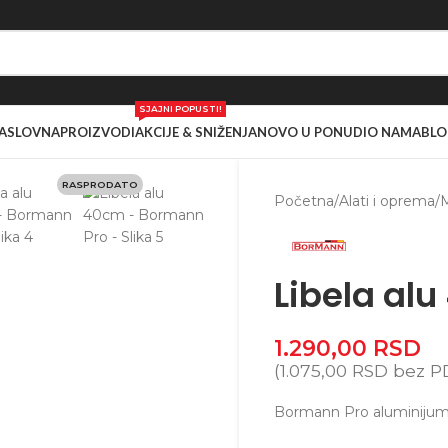
SJAJNI POPUSTI!
ASLOVNA
PROIZVODI
AKCIJE & SNIŽENJA
NOVO U PONUDI
O NAMA
BLO
RASPRODATO
Početna
/
Alati i oprema
/
M
Libela al
1.290,00
RSD
(
1.075,00
RSD
bez P
Bormann Pro aluminijums