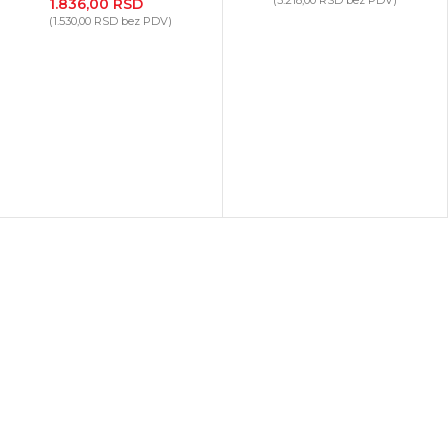
(
3.218,00
RSD
bez PDV)
1.836,00
RSD
(
1.530,00
RSD
bez PDV)