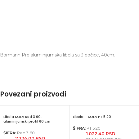
Bormann Pro aluminijumska libela sa 3 bočice, 40cm.
Povezani proizvodi
Libela SOLA Red 3 60,
Libela – SOLA PT 5 20
aluminijumski profil 60 cm
ŠIFRA:
PT 5 20
ŠIFRA:
Red 3 60
1.022,40
RSD
7.224,00
RSD