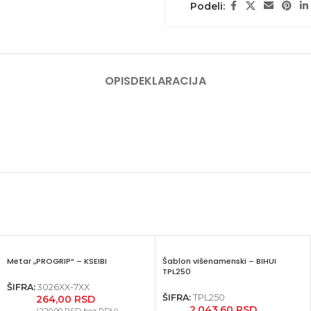
Podeli:
OPIS
DEKLARACIJA
Metar „PROGRIP“ – KSEIBI
Šablon višenamenski – BIHUI
TPL250
ŠIFRA:
3026XX-7XX
ŠIFRA:
TPL250
264,00
RSD
2.043,60
RSD