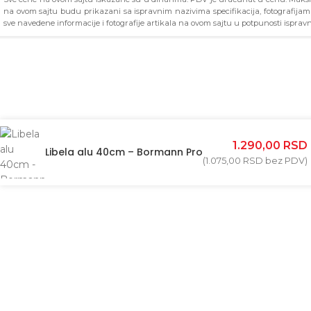
na ovom sajtu budu prikazani sa ispravnim nazivima specifikacija, fotografija
sve navedene informacije i fotografije artikala na ovom sajtu u potpunosti ispravn
1.290,00
RSD
Libela alu 40cm – Bormann Pro
(
1.075,00
RSD
bez PDV)