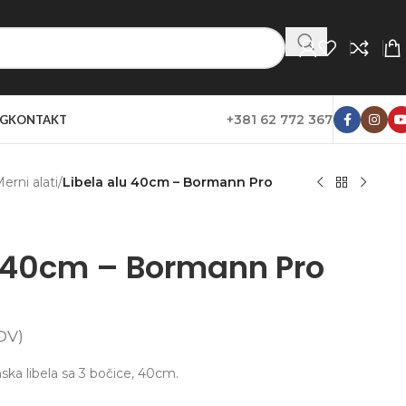
+381 62 772 367
G
KONTAKT
erni alati
/
Libela alu 40cm – Bormann Pro
u 40cm – Bormann Pro
DV)
ka libela sa 3 bočice, 40cm.