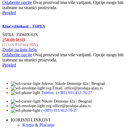
Odaberite opcije
Ovaj proizvod ima više varijanti. Opcije mogu biti
izabrane na stranici proizvoda.
Pregled
Ključ viljuškasti – TOPEX
ŠIFRA:
35D60X-62X
258,00
RSD
(
215,00
RSD
bez PDV)
Dodaj na listu želja
Odaberite opcije
Ovaj proizvod ima više varijanti. Opcije mogu biti
izabrane na stranici proizvoda.
Pregled
Adresa: Nikole Demonje 42a | Beograd
Email: office@prodaja-alata.rs
Telefon: (+381) 011/412-76-27
Nikole Demonje 42a | Beograd
office@prodaja-alata.rs
(+381) 011/412-76-27
KORISNI LINKOVI
Korpa & Plaćanje