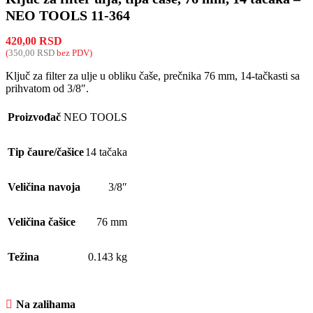
NEO TOOLS 11-364
420,00
RSD
(
350,00
RSD
bez PDV)
Ključ za filter za ulje u obliku čaše, prečnika 76 mm, 14-tačkasti sa
prihvatom od 3/8″.
Proizvođač
NEO TOOLS
Tip čaure/čašice
14 tačaka
Veličina navoja
3/8″
Veličina čašice
76 mm
Težina
0.143 kg
Na zalihama