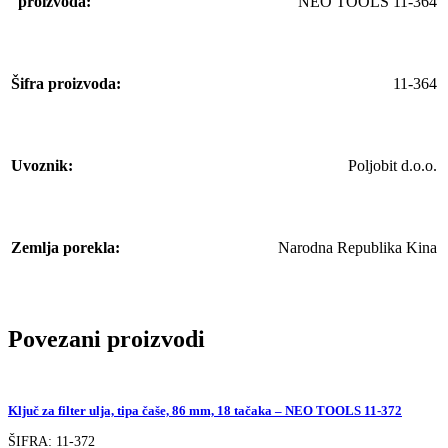
proizvoda:
NEO TOOLS 11-364
Šifra proizvoda:
11-364
Uvoznik:
Poljobit d.o.o.
Zemlja porekla:
Narodna Republika Kina
Povezani proizvodi
Ključ za filter ulja, tipa čaše, 86 mm, 18 tačaka – NEO TOOLS 11-372
ŠIFRA:
11-372