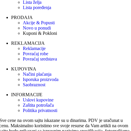
Lista želja
Lista poređenja
PRODAJA
Akcije & Popusti
Novo u ponudi
Kuponi & Pokloni
REKLAMACIJA
Reklamacije
Povraćaj robe
Povraćaj sredstava
KUPOVINA
Načini plaćanja
Isporuka proizvoda
Saobraznost
INFORMACIJE
Uslovi kupovine
Zaštita potrošača
Politika privatnosti
Sve cene na ovom sajtu iskazane su u dinarima. PDV je uračunat u
cenu. Maksimalno koristimo sve svoje resurse da Vam artikli na ovom
sajtu budu prikazani sa ispravnim nazivima specifikacija, fotografijama