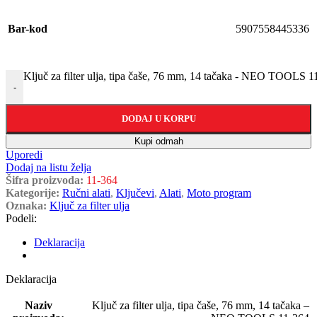
Bar-kod
5907558445336
Ključ za filter ulja, tipa čaše, 76 mm, 14 tačaka - NEO TOOLS 1
-
DODAJ U KORPU
Kupi odmah
Uporedi
Dodaj na listu želja
Šifra proizvoda:
11-364
Kategorije:
Ručni alati
,
Ključevi
,
Alati
,
Moto program
Oznaka:
Ključ za filter ulja
Podeli:
Deklaracija
Deklaracija
Naziv
Ključ za filter ulja, tipa čaše, 76 mm, 14 tačaka –