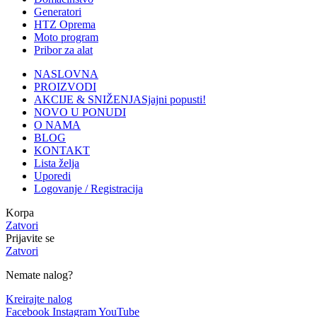
Generatori
HTZ Oprema
Moto program
Pribor za alat
NASLOVNA
PROIZVODI
AKCIJE & SNIŽENJA
Sjajni popusti!
NOVO U PONUDI
O NAMA
BLOG
KONTAKT
Lista želja
Uporedi
Logovanje / Registracija
Korpa
Zatvori
Prijavite se
Zatvori
Nemate nalog?
Kreirajte nalog
Facebook
Instagram
YouTube