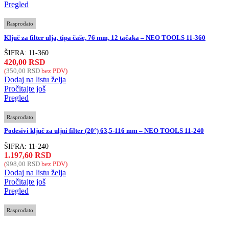
Pregled
Rasprodato
Ključ za filter ulja, tipa čaše, 76 mm, 12 tačaka – NEO TOOLS 11-360
ŠIFRA:
11-360
420,00
RSD
(
350,00
RSD
bez PDV)
Dodaj na listu želja
Pročitajte još
Pregled
Rasprodato
Podesivi ključ za uljni filter (20°) 63,5-116 mm – NEO TOOLS 11-240
ŠIFRA:
11-240
1.197,60
RSD
(
998,00
RSD
bez PDV)
Dodaj na listu želja
Pročitajte još
Pregled
Rasprodato