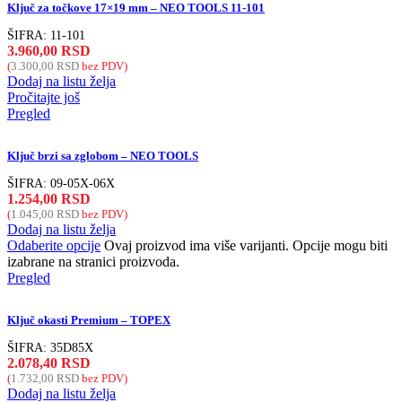
Ključ za točkove 17×19 mm – NEO TOOLS 11-101
ŠIFRA:
11-101
3.960,00
RSD
(
3.300,00
RSD
bez PDV)
Dodaj na listu želja
Pročitajte još
Pregled
Ključ brzi sa zglobom – NEO TOOLS
ŠIFRA:
09-05X-06X
1.254,00
RSD
(
1.045,00
RSD
bez PDV)
Dodaj na listu želja
Odaberite opcije
Ovaj proizvod ima više varijanti. Opcije mogu biti
izabrane na stranici proizvoda.
Pregled
Ključ okasti Premium – TOPEX
ŠIFRA:
35D85X
2.078,40
RSD
(
1.732,00
RSD
bez PDV)
Dodaj na listu želja