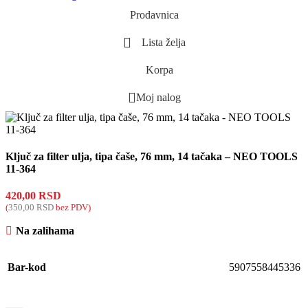
Prodavnica
Lista želja
Korpa
Moj nalog
Ključ za filter ulja, tipa čaše, 76 mm, 14 tačaka – NEO TOOLS
11-364
420,00
RSD
(
350,00
RSD
bez PDV)
Na zalihama
Bar-kod
5907558445336