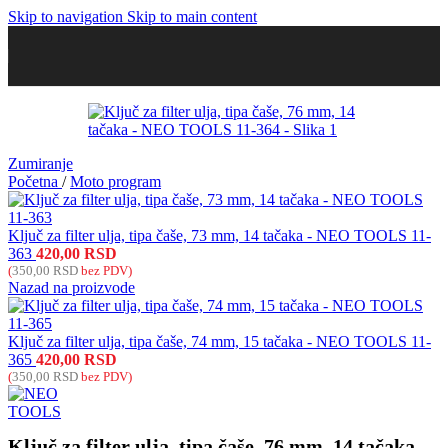
Skip to navigation
Skip to main content
Zumiranje
Početna
/
Moto program
Ključ za filter ulja, tipa čaše, 73 mm, 14 tačaka - NEO TOOLS 11-
363
420,00
RSD
(
350,00
RSD
bez PDV)
Nazad na proizvode
Ključ za filter ulja, tipa čaše, 74 mm, 15 tačaka - NEO TOOLS 11-
365
420,00
RSD
(
350,00
RSD
bez PDV)
Ključ za filter ulja, tipa čaše, 76 mm, 14 tačaka –