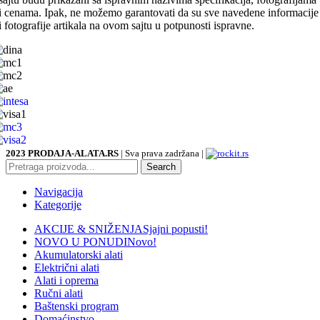
i cenama. Ipak, ne možemo garantovati da su sve navedene informacije
i fotografije artikala na ovom sajtu u potpunosti ispravne.
2023 PRODAJA-ALATA.RS
| Sva prava zadržana |
Search
Navigacija
Kategorije
AKCIJE & SNIŽENJA
Sjajni popusti!
NOVO U PONUDI
Novo!
Akumulatorski alati
Električni alati
Alati i oprema
Ručni alati
Baštenski program
Domaćinstvo