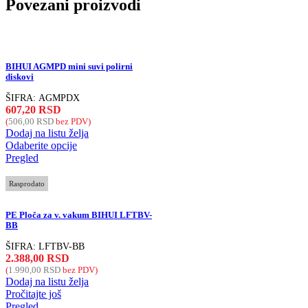
Povezani proizvodi
BIHUI AGMPD mini suvi polirni
diskovi
ŠIFRA:
AGMPDX
607,20
RSD
(
506,00
RSD
bez PDV)
Dodaj na listu želja
Odaberite opcije
Pregled
Rasprodato
PE Ploča za v. vakum BIHUI LFTBV-
BB
ŠIFRA:
LFTBV-BB
2.388,00
RSD
(
1.990,00
RSD
bez PDV)
Dodaj na listu želja
Pročitajte još
Pregled