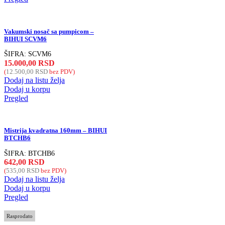
Vakumski nosač sa pumpicom –
BIHUI SCVM6
ŠIFRA:
SCVM6
15.000,00
RSD
(
12.500,00
RSD
bez PDV)
Dodaj na listu želja
Dodaj u korpu
Pregled
Mistrija kvadratna 160mm – BIHUI
BTCHB6
ŠIFRA:
BTCHB6
642,00
RSD
(
535,00
RSD
bez PDV)
Dodaj na listu želja
Dodaj u korpu
Pregled
Rasprodato