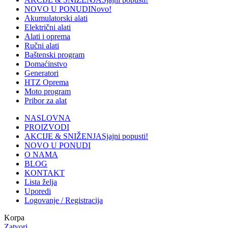
NOVO U PONUDI
Novo!
Akumulatorski alati
Električni alati
Alati i oprema
Ručni alati
Baštenski program
Domaćinstvo
Generatori
HTZ Oprema
Moto program
Pribor za alat
NASLOVNA
PROIZVODI
AKCIJE & SNIŽENJA
Sjajni popusti!
NOVO U PONUDI
O NAMA
BLOG
KONTAKT
Lista želja
Uporedi
Logovanje / Registracija
Korpa
Zatvori