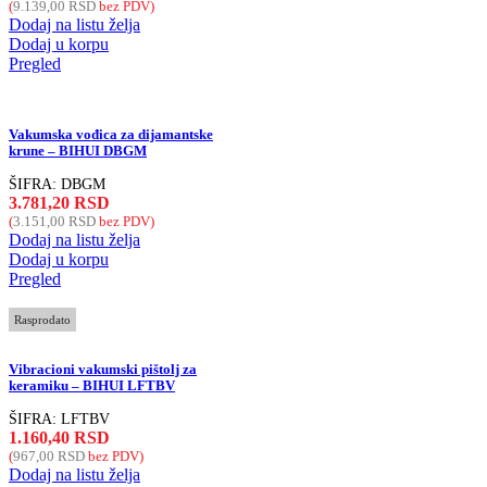
(
9.139,00
RSD
bez PDV)
Dodaj na listu želja
Dodaj u korpu
Pregled
Vakumska vođica za dijamantske
krune – BIHUI DBGM
ŠIFRA:
DBGM
3.781,20
RSD
(
3.151,00
RSD
bez PDV)
Dodaj na listu želja
Dodaj u korpu
Pregled
Rasprodato
Vibracioni vakumski pištolj za
keramiku – BIHUI LFTBV
ŠIFRA:
LFTBV
1.160,40
RSD
(
967,00
RSD
bez PDV)
Dodaj na listu želja