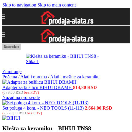
Skip to navigation
Skip to main content
Rasprodato
Zumiranje
Početna
/
Alati i oprema
/
Alati i mašine za keramiku
Adapter za bušilicu BIHUI DBAMH
814,80
RSD
(
679,00
RSD
bez PDV)
Nazad na proizvode
Set poluga 4 kom. - NEO TOOLS (11-113)
2.664,00
RSD
(
2.220,00
RSD
bez PDV)
Klešta za keramiku – BIHUI TNS8