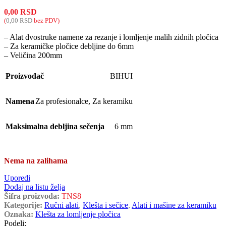
0,00
RSD
(
0,00
RSD
bez PDV)
– Alat dvostruke namene za rezanje i lomljenje malih zidnih pločica
– Za keramičke pločice debljine do 6mm
– Veličina 200mm
Proizvođač
BIHUI
Namena
Za profesionalce
,
Za keramiku
Maksimalna debljina sečenja
6 mm
Nema na zalihama
Uporedi
Dodaj na listu želja
Šifra proizvoda:
TNS8
Kategorije:
Ručni alati
,
Klešta i sečice
,
Alati i mašine za keramiku
Oznaka:
Klešta za lomljenje pločica
Podeli: