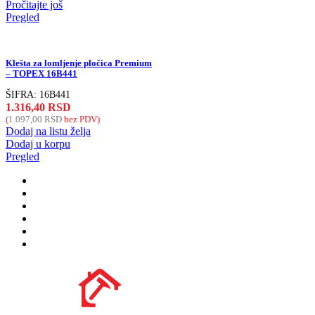
Pročitajte još
Pregled
Klešta za lomljenje pločica Premium
– TOPEX 16B441
ŠIFRA:
16B441
1.316,40
RSD
(
1.097,00
RSD
bez PDV)
Dodaj na listu želja
Dodaj u korpu
Pregled