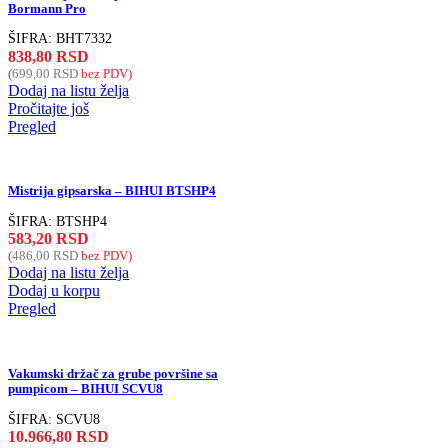
Bormann Pro
ŠIFRA:
BHT7332
838,80
RSD
(
699,00
RSD
bez PDV)
Dodaj na listu želja
Pročitajte još
Pregled
Mistrija gipsarska – BIHUI BTSHP4
ŠIFRA:
BTSHP4
583,20
RSD
(
486,00
RSD
bez PDV)
Dodaj na listu želja
Dodaj u korpu
Pregled
Vakumski držač za grube površine sa
pumpicom – BIHUI SCVU8
ŠIFRA:
SCVU8
10.966,80
RSD