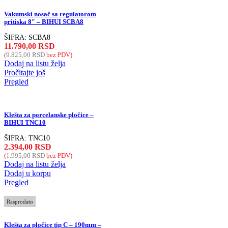
Vakumski nosač sa regulatorom
pritiska 8″ – BIHUI SCBA8
ŠIFRA:
SCBA8
11.790,00
RSD
(
9.825,00
RSD
bez PDV)
Dodaj na listu želja
Pročitajte još
Pregled
Klešta za porcelanske pločice –
BIHUI TNC10
ŠIFRA:
TNC10
2.394,00
RSD
(
1.995,00
RSD
bez PDV)
Dodaj na listu želja
Dodaj u korpu
Pregled
Rasprodato
Klešta za pločice tip C – 190mm –